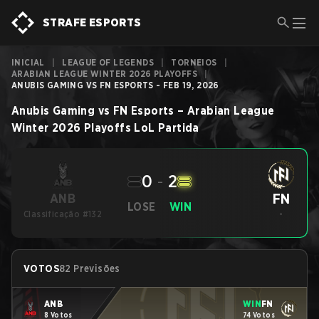
STRAFE ESPORTS
INICIAL
|
LEAGUE OF LEGENDS
|
TORNEIOS
|
ARABIAN LEAGUE WINTER 2026 PLAYOFFS
|
ANUBIS GAMING VS FN ESPORTS - FEB 19, 2026
Anubis Gaming
vs
FN Esports
–
Arabian League
Winter 2026 Playoffs
LoL
Partida
0
-
2
FN
ANB
LOSE
WIN
Classificação #132
-
VOTOS
82 Previsões
ANB
WIN
FN
8 Votos
74 Votos