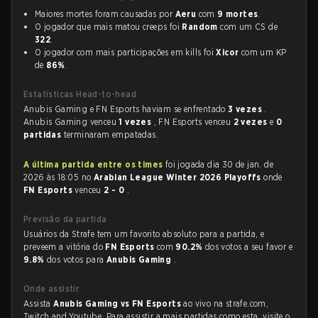
Maiores mortes foram causadas por
Aeru
com
9 mortes
.
O jogador que mais matou creeps foi
Random
com um CS de
322
.
O jogador com mais participações em kills foi
Xicor
com um KP
de
86%
.
Estatísticas Head-to-head
Anubis Gaming e FN Esports haviam se enfrentado
3 vezes
.
Anubis Gaming venceu
1 vezes
, FN Esports venceu
2 vezes
e
0
partidas
terminaram empatadas.
A última partida entre os times
foi jogada dia 30 de jan. de
2026 às 18:05 no
Arabian League Winter 2026 Playoffs
onde
FN Esports
venceu
2 - 0
.
Previsão da partida
Usuários da Strafe tem um favorito absoluto para a partida, e
preveem a vitória do
FN Esports
com
90.2%
dos votos a seu favor e
9.8%
dos votos para
Anubis Gaming
.
Onde assistir
Assista
Anubis Gaming vs FN Esports
ao vivo na strafe.com,
Twitch and Youtube. Para assistir a mais partidas como esta, visite o