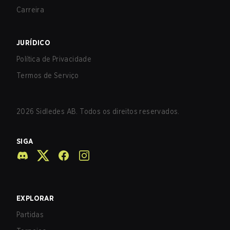
Carreira
JURÍDICO
Política de Privacidade
Termos de Serviço
2026
Sidledes AB. Todos os direitos reservados.
SIGA
EXPLORAR
Partidas