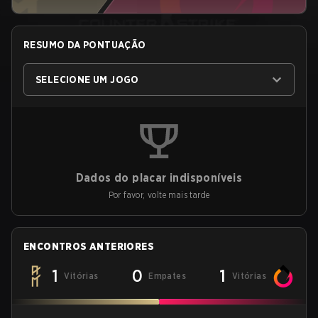
RESUMO DA PONTUAÇÃO
SELECIONE UM JOGO
Dados do placar indisponíveis
Por favor, volte mais tarde
ENCONTROS ANTERIORES
1
0
1
Vitórias
Empates
Vitórias