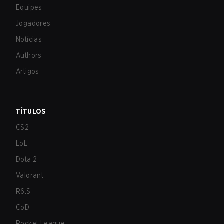
Equipes
Jogadores
Notícias
Authors
Artigos
TÍTULOS
CS2
LoL
Dota 2
Valorant
R6:S
CoD
Rocket League