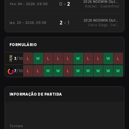
2026 NODWIN Clutch
0
-
2
fev. 04 - 2026, 09:00
Bracket - Quarterfinal
Series #4
2026 NODWIN Clutch
2
-
1
jan. 29 - 2026, 03:08
Swiss Stage - Swiss
Series #4
Stage
FORMULÁRIO
3
/10
L
W
L
L
L
W
L
L
W
L
7
/10
L
L
W
W
L
W
W
W
W
W
INFORMAÇÃO DE PARTIDA
Torneio