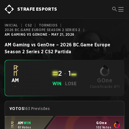
STRAFE ESPORTS
INICIAL
|
CS2
|
TORNEIOS
|
2026 BC.GAME EUROPE SEASON 2 SERIES 2
|
AM GAMING VS GENONE - MAY 21, 2026
AM Gaming
vs
GenOne
–
2026 BC.Game Europe
Season 2 Series 2
CS2
Partida
2
-
1
GOne
AM
WIN
LOSE
-
Classificação #71
VOTOS
163 Previsões
AM
WIN
GOne
61 Votos
102 Votos