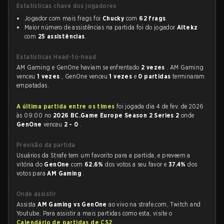
Estatísticas chave dos jogadores
Jogador com mais frags foi
Chucky
com
62 frags
.
Maior número de assistências na partida foi do jogador
Altekz
com
25 assistências
.
Estatísticas Head-to-head
AM Gaming e GenOne haviam se enfrentado
2 vezes
. AM Gaming
venceu
1 vezes
, GenOne venceu
1 vezes
e
0 partidas
terminaram
empatadas.
A última partida entre os times
foi jogada dia 4 de fev. de 2026
às 09:00 no
2026 BC.Game Europe Season 2 Series 2
onde
GenOne
venceu
2 - 0
.
Previsão da partida
Usuários da Strafe tem um favorito para a partida, e preveem a
vitória do
GenOne
com
62.6%
dos votos a seu favor e
37.4%
dos
votos para
AM Gaming
.
Onde assistir
Assista
AM Gaming vs GenOne
ao vivo na strafe.com, Twitch and
Youtube. Para assistir a mais partidas como esta, visite o
Calendário de partidas de CS2
.