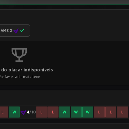
AME 2
do placar indisponíveis
Por favor, volte mais tarde
L
W
4
/10
L
L
W
W
W
L
L
L