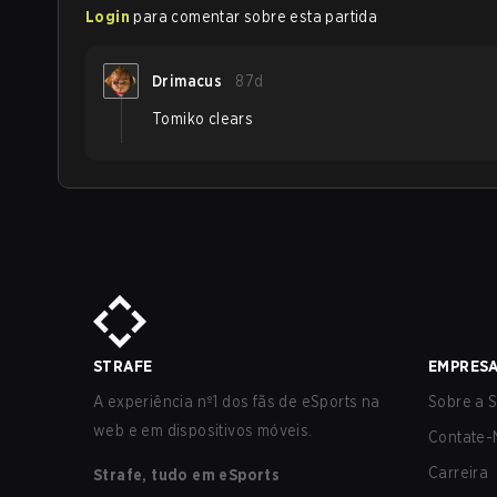
Login
para comentar sobre esta partida
Drimacus
87d
Tomiko clears
STRAFE
EMPRES
A experiência nº1 dos fãs de eSports na
Sobre a S
web e em dispositivos móveis.
Contate-
Carreira
Strafe, tudo em eSports