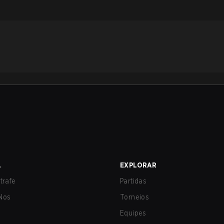
A
EXPLORAR
trafe
Partidas
Nos
Torneios
Equipes