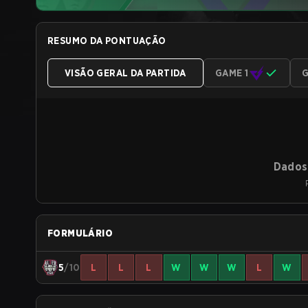
RESUMO DA PONTUAÇÃO
VISÃO GERAL DA PARTIDA
GAME 1
G
Dados 
FORMULÁRIO
5
/10
L
L
L
W
W
W
L
W