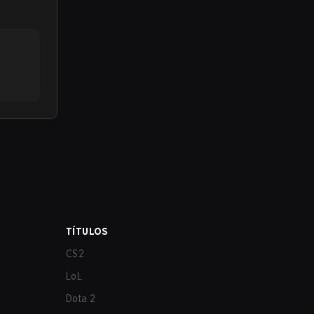
TÍTULOS
CS2
LoL
Dota 2