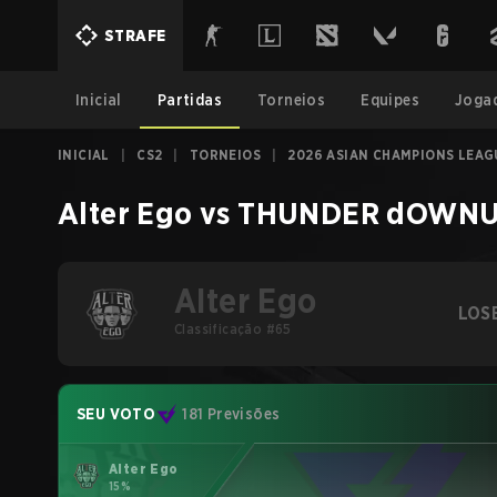
STRAFE
Inicial
Partidas
Torneios
Equipes
Joga
INICIAL
|
CS2
|
TORNEIOS
|
2026 ASIAN CHAMPIONS LEAG
Alter Ego
vs
THUNDER dOWN
Alter Ego
LOS
Classificação #65
SEU VOTO
181 Previsões
Alter Ego
15%