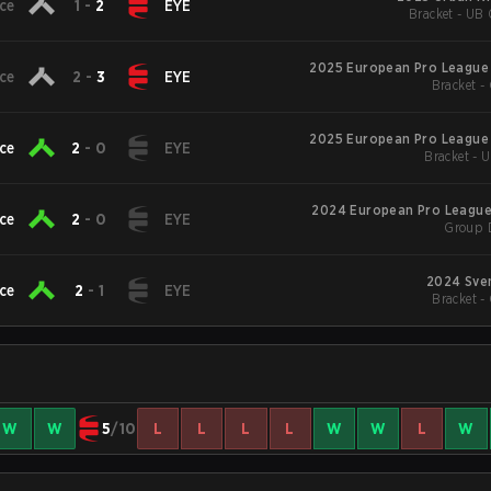
ce
1
-
2
EYE
Bracket - UB 
2025 European Pro League
ce
2
-
3
EYE
Bracket -
2025 European Pro League
ce
2
-
0
EYE
Bracket - 
2024 European Pro League
ce
2
-
0
EYE
Group 
2024 Sve
ce
2
-
1
EYE
Bracket -
W
W
5
/10
L
L
L
L
W
W
L
W