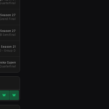
Quarterfinal
 Season 27
 Grand Final
 Season 27
UB Semifinal
 Season 21
D - Group D
nska Cupen
 Quarterfinal
W
W