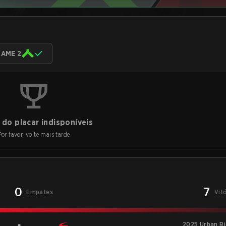
AME 2
do placar indisponíveis
Por favor, volte mais tarde
0
7
Empates
Vit
2025 Urban Ri