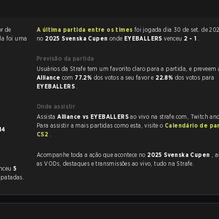
or de
A última partida entre os times
foi jogada dia 30 de set. de 2025 às 07:30
da foi uma
no
2025 Svenska Cupen
onde
EYEBALLERS
venceu
2 - 1
.
.
Previsão da partida
Usuários da Strafe tem um favorito claro
Alliance
com
77.2%
dos votos a seu favor e
22.8%
dos votos para
EYEBALLERS
.
Onde assistir
Assista
Alliance vs EYEBALLERS
ao vivo na strafe.com, Twitch an
Para assistir a mais partidas como esta, visite o
Calendário de pa
14
CS2
.
Acompanhe toda a ação que acontece no
2025 Svenska Cupen
, as
as VODs, destaques e transmissões ao vivo, tudo na Strafe.
enceu
5
patadas.