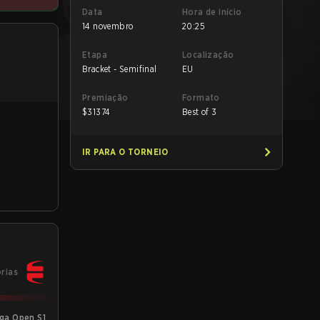
Data
Hora de início
14 novembro
20:25
Etapa
Localização
Bracket - Semifinal
EU
Premiação
Formato
$
31374
Best of 3
IR PARA O TORNEIO
órias
ga Open S1