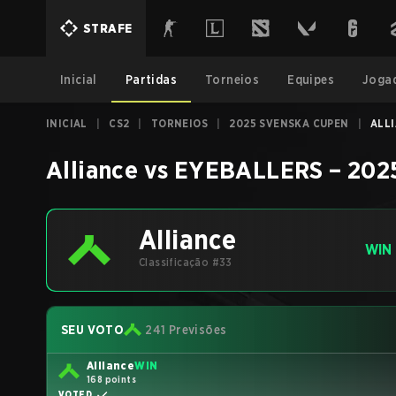
STRAFE
Inicial
Partidas
Torneios
Equipes
Joga
INICIAL
|
CS2
|
TORNEIOS
|
2025 SVENSKA CUPEN
|
ALLI
Alliance
vs
EYEBALLERS
–
202
Alliance
WIN
Classificação #33
SEU VOTO
241 Previsões
Alliance
WIN
168 points
VOTED