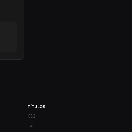
TÍTULOS
CS2
LoL