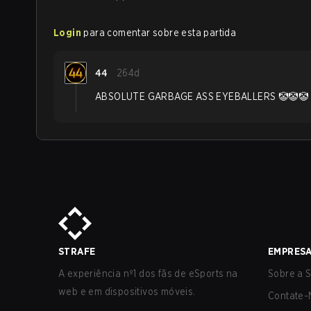
Login
para comentar sobre esta partida
44
264d
ABSOLUTE GARBAGE ASS EYEBALLERS 🤡🤡🤡
STRAFE
EMPRES
A experiência nº1 dos fãs de eSports na
Sobre a S
web e em dispositivos móveis.
Contate-