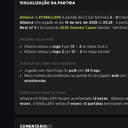
VISUALIZAÇÃO DA PARTIDA
Alliance
vs
EYEBALLERS
A partida de CS:GO terminou
2 - 0
a fav
Alliance
e foi jogada no dia
14 de nov. de 2025
às
20:25
. A parti
Best of 3
e faz parte do
2025 Svenska Cupen
Bracket - Semifinal
Detalhes da partida
Alliance venceu o
Jogo 1
por
13 - 2
no mapa Dust II
Alliance venceu o
Jogo 2
por
13 - 2
no mapa Ancient
Estatísticas chave dos jogadores
Jogador com mais frags foi
poiii
com
38 frags
.
Maior número de assistências na partida foi do jogador
avid
com
assistências
.
Estatísticas Head-to-head
Alliance e EYEBALLERS haviam se enfrentado
12 vezes
. Alliance v
vezes
, EYEBALLERS venceu
7 vezes
e
0 partidas
terminaram em
COMENTÁRIO
(
1
)