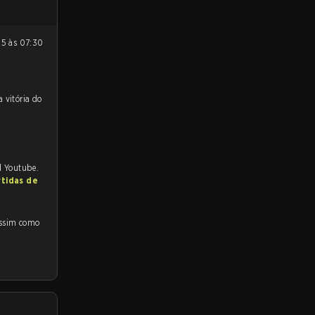
 para a partida, e preveem a vitória do
d Youtube.
rtidas de
sim como