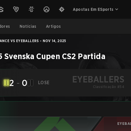
Apostas Em ESports
dores
Notícias
Artigos
ANCE VS EYEBALLERS - NOV 14, 2025
5 Svenska Cupen
CS2
Partida
EYEBALLERS
2
-
0
LOSE
Classificação #54
EYEBA