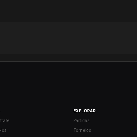
A
EXPLORAR
trafe
Partidas
Nos
Torneios