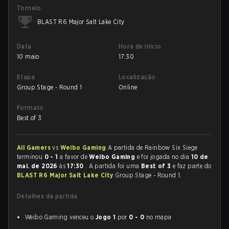
Torneio
BLAST R6 Major Salt Lake City
Data
Hora de início
10 maio
17:30
Etapa
Localização
Group Stage - Round 1
Online
Formato
Best of 3
All Gamers
vs
Weibo Gaming
A partida de Rainbow Six Siege
terminou
0 - 1
a favor de
Weibo Gaming
e foi jogada no dia
10 de
mai. de 2026
às
17:30
. A partida foi uma
Best of 3
e faz parte do
BLAST R6 Major Salt Lake City
Group Stage - Round 1.
Detalhes da partida
Weibo Gaming venceu o
Jogo 1
por
0 - 0
no mapa