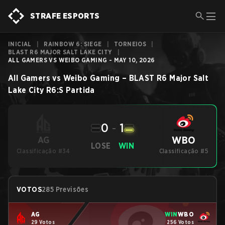
STRAFE ESPORTS
INICIAL
|
RAINBOW 6: SIEGE
|
TORNEIOS
|
BLAST R6 MAJOR SALT LAKE CITY
|
ALL GAMERS VS WEIBO GAMING - MAY 10, 2026
All Gamers
vs
Weibo Gaming
–
BLAST R6 Major Salt
Lake City
R6:S
Partida
0
-
1
WBO
AG
LOSE
WIN
Classificação #34
Classificação #5
VOTOS
285 Previsões
AG
WIN
WBO
29 Votos
256 Votos