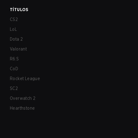
TÍTULOS
CS2
LoL
Dota 2
Valorant
R6:S
CoD
Rocket League
SC2
Overwatch 2
Hearthstone