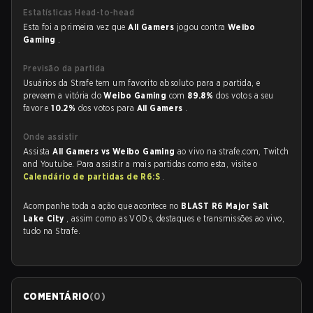
Estatísticas Head-to-head
Esta foi a primeira vez que
All Gamers
jogou contra
Weibo
Gaming
.
Previsão da partida
Usuários da Strafe tem um favorito absoluto para a partida, e
preveem a vitória do
Weibo Gaming
com
89.8%
dos votos a seu
favor e
10.2%
dos votos para
All Gamers
.
Onde assistir
Assista
All Gamers vs Weibo Gaming
ao vivo na strafe.com, Twitch
and Youtube. Para assistir a mais partidas como esta, visite o
Calendário de partidas de R6:S
.
Acompanhe toda a ação que acontece no
BLAST R6 Major Salt
Lake City
, assim como as VODs, destaques e transmissões ao vivo,
tudo na Strafe.
COMENTÁRIO
(
0
)