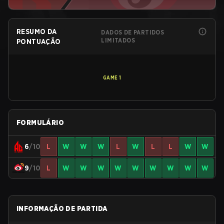
RESUMO DA
DADOS DE PARTIDOS
LIMITADOS
PONTUAÇÃO
GAME
1
FORMULÁRIO
6
/10
L
W
W
W
L
W
L
L
W
W
9
/10
L
W
W
W
W
W
W
W
W
W
INFORMAÇÃO DE PARTIDA