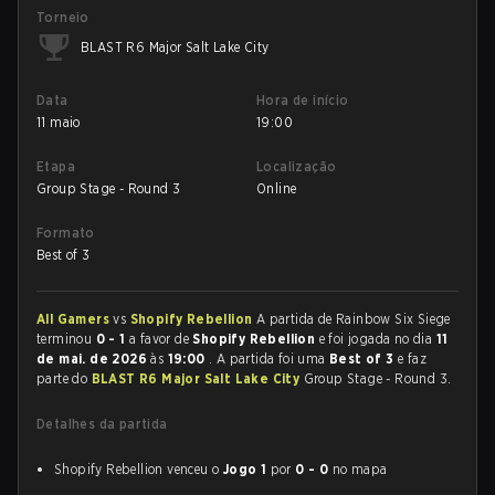
Torneio
BLAST R6 Major Salt Lake City
Data
Hora de início
11 maio
19:00
Etapa
Localização
Group Stage - Round 3
Online
Formato
Best of 3
All Gamers
vs
Shopify Rebellion
A partida de Rainbow Six Siege
terminou
0 - 1
a favor de
Shopify Rebellion
e foi jogada no dia
11
de mai. de 2026
às
19:00
. A partida foi uma
Best of 3
e faz
parte do
BLAST R6 Major Salt Lake City
Group Stage - Round 3.
Detalhes da partida
Shopify Rebellion venceu o
Jogo 1
por
0 - 0
no mapa