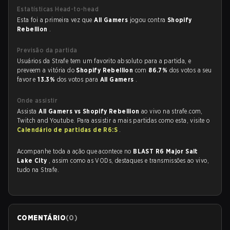
Estatísticas Head-to-head
Esta foi a primeira vez que
All Gamers
jogou contra
Shopify
Rebellion
.
Previsão da partida
Usuários da Strafe tem um favorito absoluto para a partida, e
preveem a vitória do
Shopify Rebellion
com
86.7%
dos votos a seu
favor e
13.3%
dos votos para
All Gamers
.
Onde assistir
Assista
All Gamers vs Shopify Rebellion
ao vivo na strafe.com,
Twitch and Youtube. Para assistir a mais partidas como esta, visite o
Calendário de partidas de R6:S
.
Acompanhe toda a ação que acontece no
BLAST R6 Major Salt
Lake City
, assim como as VODs, destaques e transmissões ao vivo,
tudo na Strafe.
COMENTÁRIO
(
0
)