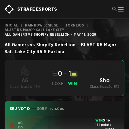
STRAFE ESPORTS
INICIAL
|
RAINBOW 6: SIEGE
|
TORNEIOS
|
BLAST R6 MAJOR SALT LAKE CITY
|
ALL GAMERS VS SHOPIFY REBELLION - MAY 11, 2026
All Gamers
vs
Shopify Rebellion
–
BLAST R6 Major
Salt Lake City
R6:S
Partida
0
-
1
Sho
AG
LOSE
WIN
Classificação #34
Classificação #15
SEU VOTO
309 Previsões
WIN
Sho
AG
124 points
13%