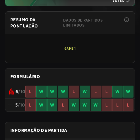
VOTED
RESUMO DA
DADOS DE PARTIDOS
LIMITADOS
PONTUAÇÃO
GAME
1
FORMULÁRIO
6
/10
L
W
W
W
L
W
L
L
W
W
5
/10
L
W
W
L
W
W
W
L
L
L
INFORMAÇÃO DE PARTIDA