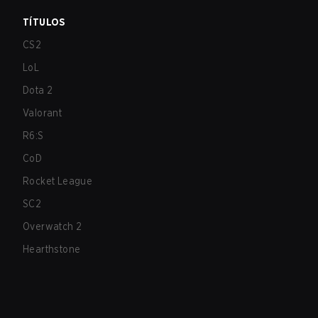
TÍTULOS
CS2
LoL
Dota 2
Valorant
R6:S
CoD
Rocket League
SC2
Overwatch 2
Hearthstone