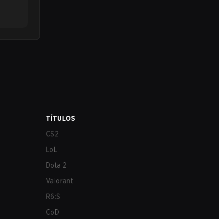
TÍTULOS
CS2
LoL
Dota 2
Valorant
R6:S
CoD