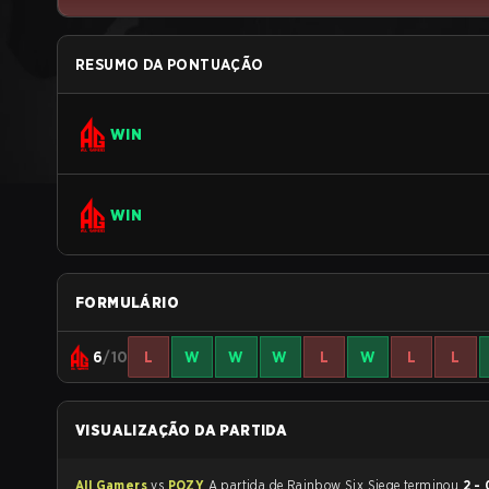
RESUMO DA PONTUAÇÃO
WIN
WIN
FORMULÁRIO
6
/10
L
W
W
W
L
W
L
L
VISUALIZAÇÃO DA PARTIDA
All Gamers
vs
POZY
A partida de Rainbow Six Siege terminou
2 - 