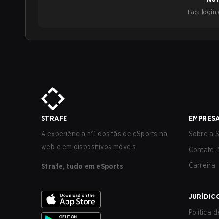
Faça login e
STRAFE
EMPRES
A experiência nº1 dos fãs de eSports na
Sobre a S
web e em dispositivos móveis.
Contate-
Carreira
Strafe, tudo em eSports
JURÍDIC
Política 