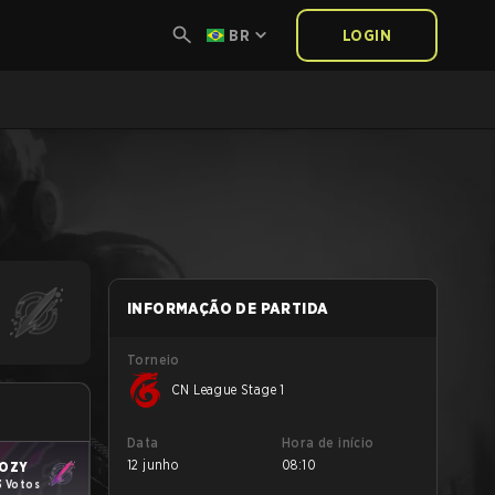
BR
LOGIN
INFORMAÇÃO DE PARTIDA
Torneio
CN League Stage 1
Data
Hora de início
12 junho
08:10
OZY
3 Votos