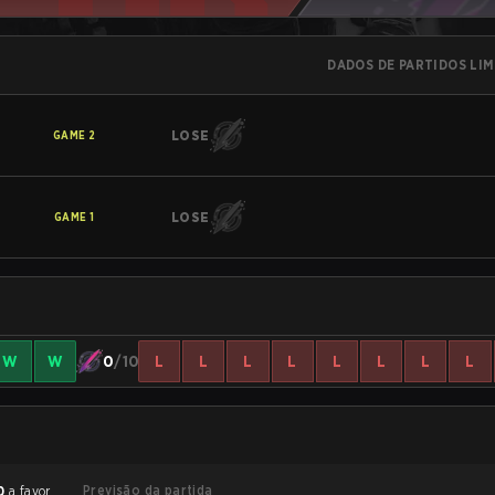
DADOS DE PARTIDOS LI
LOSE
GAME
2
LOSE
GAME
1
W
W
0
/10
L
L
L
L
L
L
L
L
Previsão da partida
0
a favor