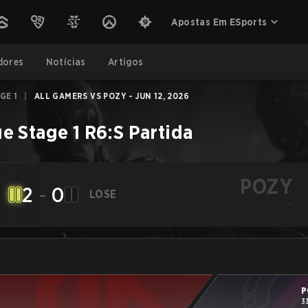
Apostas Em ESports
dores
Notícias
Artigos
GE 1
|
ALL GAMERS VS POZY - JUN 12, 2026
e Stage 1
R6:S
Partida
POZY
2
-
0
LOSE
-
P
3