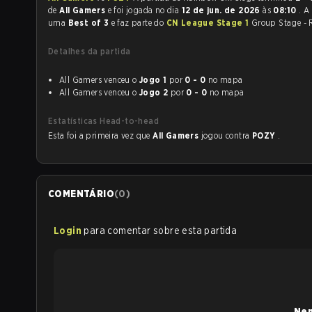
de
All Gamers
e foi jogada no dia
12 de jun. de 2026
às
08:10
. A
uma
Best of 3
e faz parte do
CN League Stage 1
Group Stage - 
Detalhes da partida
All Gamers venceu o
Jogo 1
por
0 - 0
no mapa
All Gamers venceu o
Jogo 2
por
0 - 0
no mapa
Estatísticas Head-to-head
Esta foi a primeira vez que
All Gamers
jogou contra
POZY
.
COMENTÁRIO
(
0
)
Login
para comentar sobre esta partida
Nen