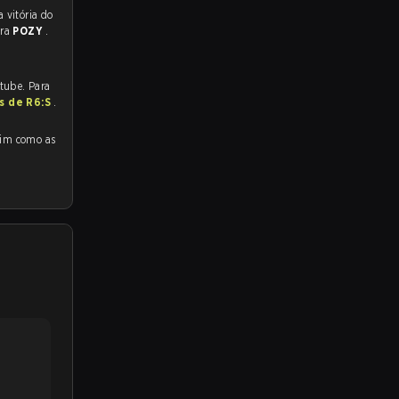
 para a partida, e preveem a vitória do
ara
POZY
.
utube. Para
as de R6:S
.
como as