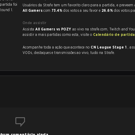
 partida foi
Usuários da Strafe tem um favorito claro
Round 1.
All Gamers
com
73.4%
dos votos a seu favor e
26.6%
dos votos p
Onde assistir
Assista
All Gamers vs POZY
ao vivo na strafe.com, Twitch and Yo
assistir a mais partidas como esta, visite o
Calendário de partid
Acompanhe toda a ação que acontece no
CN League Stage 1
, assim 
VODs, destaques e transmissões ao vivo, tudo na Strafe.
hum comentário ainda