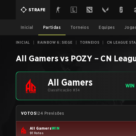
STRAFE
Inicial
Partidas
Torneios
Equipes
Joga
INICIAL
|
RAINBOW 6: SIEGE
|
TORNEIOS
|
CN LEAGUE STA
All Gamers
vs
POZY
–
CN Leagu
All Gamers
WIN
Classificação #34
VOTOS
124 Previsões
All Gamers
WIN
91 Votos