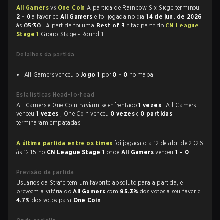
All Gamers
vs
One Coin
A partida de Rainbow Six Siege terminou
2 - 0
a favor de
All Gamers
e foi jogada no dia
14 de jun. de 2026
às
05:30
. A partida foi uma
Best of 3
e faz parte do
CN League
Stage 1
Group Stage - Round 1.
Detalhes da partida
All Gamers venceu o
Jogo 1
por
0 - 0
no mapa
Estatísticas Head-to-head
All Gamers e One Coin haviam se enfrentado
1 vezes
. All Gamers
venceu
1 vezes
, One Coin venceu
0 vezes
e
0 partidas
terminaram empatadas.
A última partida entre os times
foi jogada dia 12 de abr. de 2026
às 12:15 no
CN League Stage 1
onde
All Gamers
venceu
1 - 0
.
Previsão da partida
Usuários da Strafe tem um favorito absoluto para a partida, e
preveem a vitória do
All Gamers
com
95.3%
dos votos a seu favor e
4.7%
dos votos para
One Coin
.