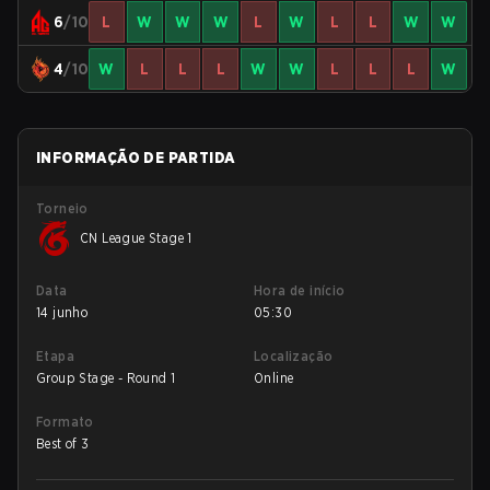
6
/10
L
W
W
W
L
W
L
L
W
W
4
/10
W
L
L
L
W
W
L
L
L
W
INFORMAÇÃO DE PARTIDA
Torneio
CN League Stage 1
Data
Hora de início
14 junho
05:30
Etapa
Localização
Group Stage - Round 1
Online
Formato
Best of 3