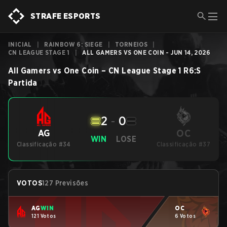
STRAFE ESPORTS
INICIAL
|
RAINBOW 6: SIEGE
|
TORNEIOS
|
CN LEAGUE STAGE 1
|
ALL GAMERS VS ONE COIN - JUN 14, 2026
All Gamers
vs
One Coin
–
CN League Stage 1
R6:S
Partida
2
-
0
OC
AG
WIN
LOSE
Classificação #34
Classificação #37
VOTOS
127 Previsões
AG
WIN
OC
121 Votos
6 Votos