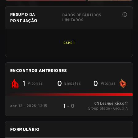
RESUMO DA
DADOS DE PARTIDOS
LIMITADOS
PONTUAÇÃO
GAME
1
ENCONTROS ANTERIORES
1
0
0
Vitórias
Empates
Vitórias
CN League Kickoff
1
-
0
abr. 12 - 2026, 12:15
Group Stage - Group A
FORMULÁRIO