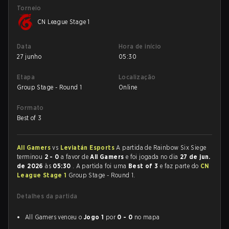
Torneio
CN League Stage 1
Data
Hora de início
27 junho
05:30
Etapa
Localização
Group Stage - Round 1
Online
Formato
Best of 3
All Gamers
vs
Leviatán Esports
A partida de Rainbow Six Siege
terminou
2 - 0
a favor de
All Gamers
e foi jogada no dia
27 de jun.
de 2026
às
05:30
. A partida foi uma
Best of 3
e faz parte do
CN
League Stage 1
Group Stage - Round 1.
Detalhes da partida
All Gamers venceu o
Jogo 1
por
0 - 0
no mapa