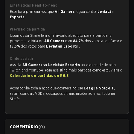
Estatísticas Head-to-head
Esta foi a primeira vez que
All Gamers
jogou contra
Leviatán
Esports
.
Previsão da partida
Usuários da Strafe tem um favorito absoluto para a partida, e
preveem a vitória do
All Gamers
com
84.7%
dos votos a seu favor e
15.3%
dos votos para
Leviatán Esports
.
Onde assistir
Assista
All Gamers vs Leviatán Esports
ao vivo na strafe.com,
Twitch and Youtube. Para assistir a mais partidas como esta, visite o
Calendário de partidas de R6:S
.
Acompanhe toda a ação que acontece no
CN League Stage 1
,
assim como as VODs, destaques e transmissões ao vivo, tudo na
Strafe.
COMENTÁRIO
(
0
)