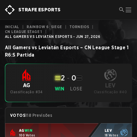
STRAFE ESPORTS
INICIAL
|
RAINBOW 6: SIEGE
|
TORNEIOS
|
CN LEAGUE STAGE 1
|
ALL GAMERS VS LEVIATÁN ESPORTS - JUN 27, 2026
All Gamers
vs
Leviatán Esports
–
CN League Stage 1
R6:S
Partida
2
-
0
LEV
AG
WIN
LOSE
Classificação #34
Classificação #40
VOTOS
118 Previsões
AG
WIN
LEV
100 Votos
18 Votos