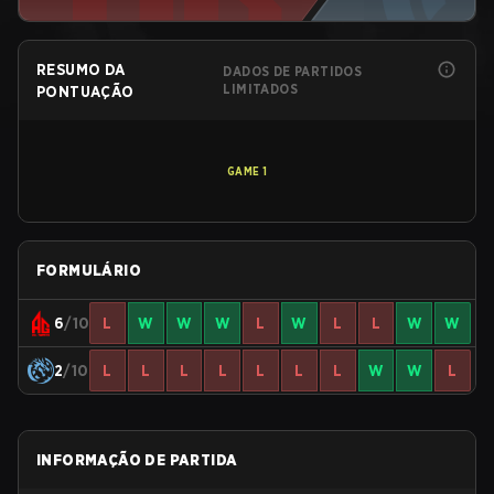
RESUMO DA
DADOS DE PARTIDOS
LIMITADOS
PONTUAÇÃO
GAME
1
FORMULÁRIO
6
/10
L
W
W
W
L
W
L
L
W
W
2
/10
L
L
L
L
L
L
L
W
W
L
INFORMAÇÃO DE PARTIDA