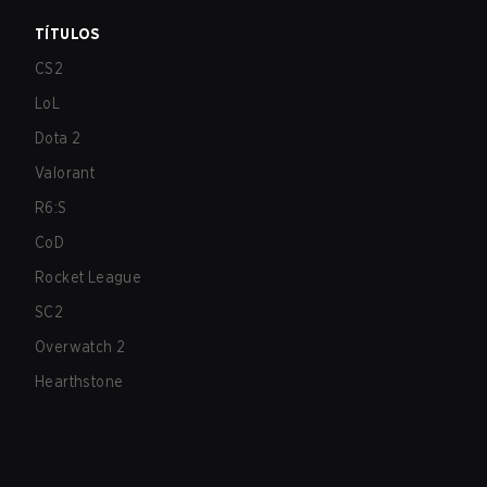
TÍTULOS
CS2
LoL
Dota 2
Valorant
R6:S
CoD
Rocket League
SC2
Overwatch 2
Hearthstone