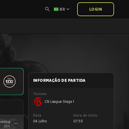
BR
LOGIN
INFORMAÇÃO DE PARTIDA
Torneio
CN League Stage 1
Data
Hora de início
04 julho
07:55
aming
20%