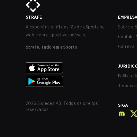
STRAFE
EMPRES
A experiência nº1 dos fãs de eSports na
Sobre a S
web e em dispositivos móveis.
Contate-
Carreira
Strafe, tudo em eSports
JURÍDIC
Política 
Termos d
2026
Sidledes AB. Todos os direitos
SIGA
reservados.