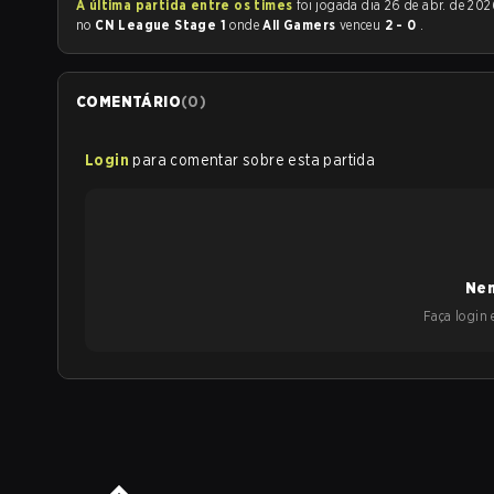
A última partida entre os times
foi jogada dia 26 de abr. de 2026 às 11:45
no
CN League Stage 1
onde
All Gamers
venceu
2 - 0
.
COMENTÁRIO
(
0
)
Login
para comentar sobre esta partida
Nen
Faça login e