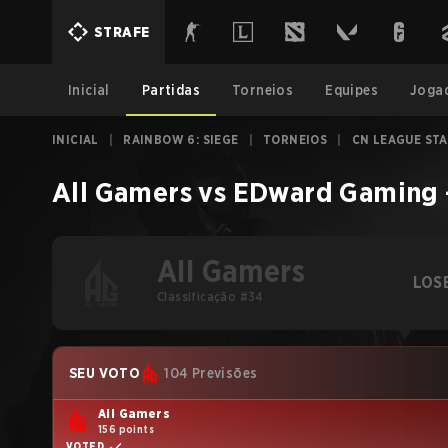
STRAFE
Inicial
Partidas
Torneios
Equipes
Joga
INICIAL
|
RAINBOW 6: SIEGE
|
TORNEIOS
|
CN LEAGUE STA
All Gamers
vs
EDward Gaming
All Gamers
LOS
Classificação #34
SEU VOTO
104 Previsões
All Gamers
156 points
VOTED