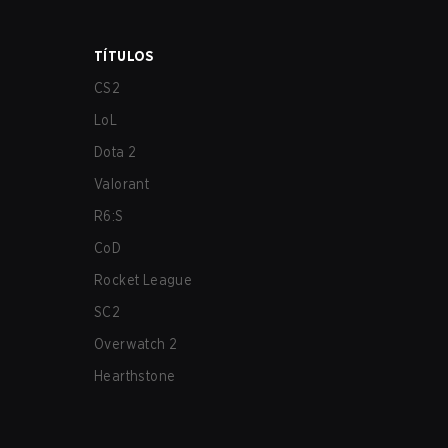
TÍTULOS
CS2
LoL
Dota 2
Valorant
R6:S
CoD
Rocket League
SC2
Overwatch 2
Hearthstone