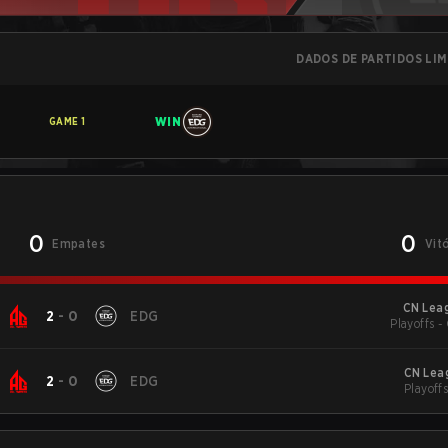
DADOS DE PARTIDOS LI
WIN
GAME
1
0
0
Empates
Vit
CN Lea
2
-
0
EDG
Playoffs -
CN Lea
2
-
0
EDG
Playoffs