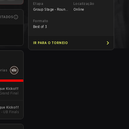
Etapa
Localização
Group Stage - Round
Online
1
MITADOS
Formato
Best of 3
IR PARA O TORNEIO
órias
gue Kickoff
 Grand Final
gue Kickoff
 - UB Finals