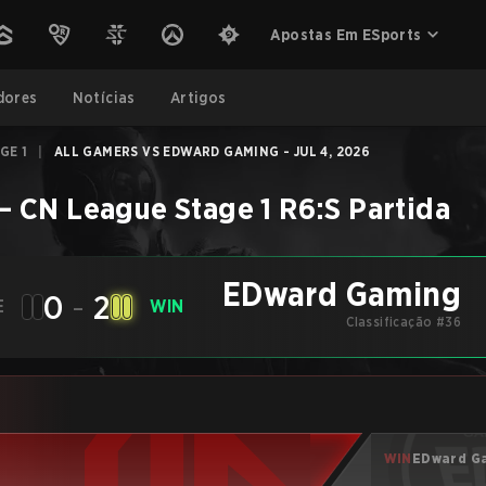
Apostas Em ESports
dores
Notícias
Artigos
GE 1
|
ALL GAMERS VS EDWARD GAMING - JUL 4, 2026
–
CN League Stage 1
R6:S
Partida
EDward Gaming
0
-
2
E
WIN
Classificação #36
WIN
EDward G