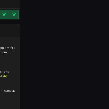
W
W
 para
tch and
io de
como as