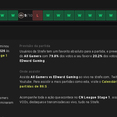
W
W
9
/10
L
W
W
W
W
W
W
W
Previsão da partida
 Rainbow Six Siege terminou
2026
às
Usuários da Strafe tem um favorito absoluto para a partida, e preveem a vitória
ge 1
do
All Gamers
com
79.8%
dos votos a seu favor e
20.2%
dos votos
EDward Gaming
.
Onde assistir
Assista
All Gamers vs EDward Gaming
ao vivo na strafe.com, Twi
Youtube. Para assistir a mais partidas como esta, visite o
Calendár
partidas de R6:S
.
Acompanhe toda a ação que acontece no
CN League Stage 1
, assim 
Gamers
VODs, destaques e transmissões ao vivo, tudo na Strafe.
rminaram