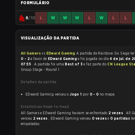
FORMULÁRIO
6
/10
L
W
W
W
L
W
L
L
VISUALIZAÇÃO DA PARTIDA
All Gamers
vs
EDward Gaming
A partida de
0 - 2
a favor de
EDward Gaming
e foi jogada no dia
4 de jul. de 
07:55
. A partida foi uma
Best of 3
e faz parte do
CN League Sta
Group Stage - Round 1.
Detalhes da partida
EDward Gaming venceu o
Jogo 1
por
0 - 0
no mapa
Estatísticas Head-to-head
All Gamers e EDward Gaming haviam se enfrentado
2 vezes
. All 
venceu
2 vezes
, EDward Gaming venceu
0 vezes
e
0 partidas
te
empatadas.