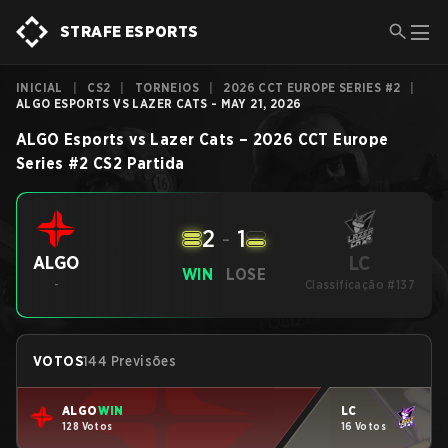
STRAFE ESPORTS
INICIAL
|
CS2
|
TORNEIOS
|
2026 CCT EUROPE SERIES #2
|
ALGO ESPORTS VS LAZER CATS - MAY 21, 2026
ALGO Esports
vs
Lazer Cats
–
2026 CCT Europe
Series #2
CS2
Partida
2
-
1
LC
ALGO
WIN
LOSE
-
Classificação #137
VOTOS
144 Previsões
ALGO
WIN
LC
128 Votos
16 Votos