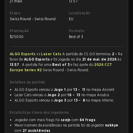
21 maio
13:57
Etapa
Localização
Swiss Round - Swiss Round
EU
Premiação
Formato
$
25000
Best of 3
ALGO Esports
vs
Lazer Cats
A partida de CS:GO terminou
2 - 1
a
favor de
ALGO Esports
e foi jogada no dia
21 de mai. de 2026
às
13:57
. A partida foi uma
Best of 3
e faz parte do
2026 CCT
Europe Series #2
Swiss Round - Swiss Round.
Detalhes da partida
ALGO Esports venceu o
Jogo 1
por
13 - 11
no mapa Ancient
Lazer Cats venceu o
Jogo 2
por
16 - 13
no mapa Anubis
ALGO Esports venceu o
Jogo 3
por
13 - 8
no mapa Inferno
Estatísticas chave dos jogadores
Jogador com mais frags foi
szejn
com
64 frags
.
Maior número de assistências na partida foi do jogador
nukkye
com
27 assistências
.