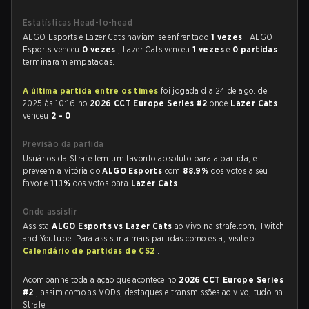
Estatísticas Head-to-head
ALGO Esports e Lazer Cats haviam se enfrentado
1 vezes
. ALGO
Esports venceu
0 vezes
, Lazer Cats venceu
1 vezes
e
0 partidas
terminaram empatadas.
A última partida entre os times
foi jogada dia 24 de ago. de
2025 às 10:16 no
2026 CCT Europe Series #2
onde
Lazer Cats
venceu
2 - 0
.
Previsão da partida
Usuários da Strafe tem um favorito absoluto para a partida, e
preveem a vitória do
ALGO Esports
com
88.9%
dos votos a seu
favor e
11.1%
dos votos para
Lazer Cats
.
Onde assistir
Assista
ALGO Esports vs Lazer Cats
ao vivo na strafe.com, Twitch
and Youtube. Para assistir a mais partidas como esta, visite o
Calendário de partidas de CS2
.
Acompanhe toda a ação que acontece no
2026 CCT Europe Series
#2
, assim como as VODs, destaques e transmissões ao vivo, tudo na
Strafe.