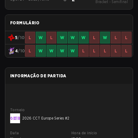
Bracket - Semifinal
Cup
FORMULÁRIO
5
/10
L
W
L
W
W
W
L
W
L
L
4
/10
L
W
W
W
W
L
L
L
L
L
INFORMAÇÃO DE PARTIDA
Torneio
2026 CCT Europe Series #2
Data
Hora de início