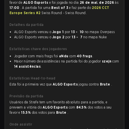
favor de
ALGO Esports
e foi jogada no dia
26 de mai. de 2026
às
17:00
. A partida foi uma
Best of 3
e faz parte do
2026 CCT
Europe Series #2
Swiss Round - Swiss Round.
Detalhes da partida
ALGO Esports venceu o
Jogo 1
por
13 - 10
no mapa Overpass
ALGO Esports venceu o
Jogo 2
por
13 - 7
no mapa Nuke
Estatísticas chave dos jogadores
Jogador com mais frags foi
aNdu
com
40 frags
.
Maior número de assistências na partida foi do jogador
szejn
com
14 assistências
.
Estatísticas Head-to-head
Esta foi a primeira vez que
ALGO Esports
jogou contra
Brute
.
Previsão da partida
Usuários da Strafe tem um favorito absoluto para a partida, e
preveem a vitória do
ALGO Esports
com
84.5%
dos votos a seu
favor e
15.5%
dos votos para
Brute
.
Onde assistir