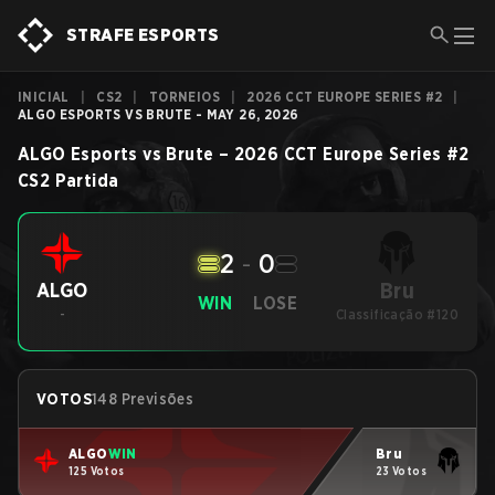
STRAFE ESPORTS
INICIAL
|
CS2
|
TORNEIOS
|
2026 CCT EUROPE SERIES #2
|
ALGO ESPORTS VS BRUTE - MAY 26, 2026
ALGO Esports
vs
Brute
–
2026 CCT Europe Series #2
CS2
Partida
2
-
0
Bru
ALGO
WIN
LOSE
-
Classificação #120
VOTOS
148 Previsões
ALGO
WIN
Bru
125 Votos
23 Votos