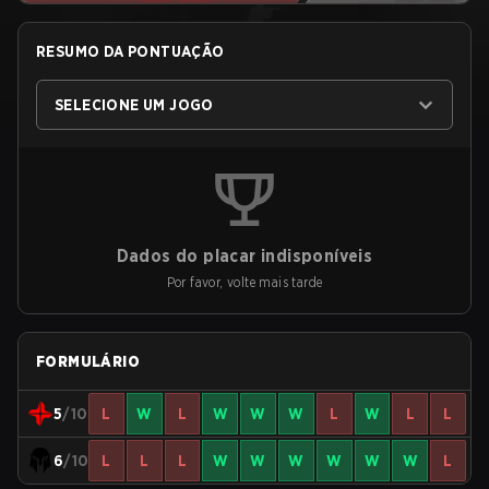
RESUMO DA PONTUAÇÃO
SELECIONE UM JOGO
Dados do placar indisponíveis
Por favor, volte mais tarde
FORMULÁRIO
5
/10
L
W
L
W
W
W
L
W
L
L
6
/10
L
L
L
W
W
W
W
W
W
L