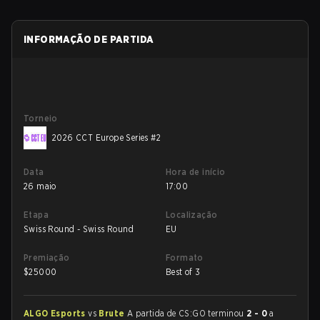
INFORMAÇÃO DE PARTIDA
Torneio
2026 CCT Europe Series #2
Data
Hora de início
26 maio
17:00
Etapa
Localização
Swiss Round - Swiss Round
EU
Premiação
Formato
$
25000
Best of 3
ALGO Esports
vs
Brute
A partida de CS:GO terminou
2 - 0
a