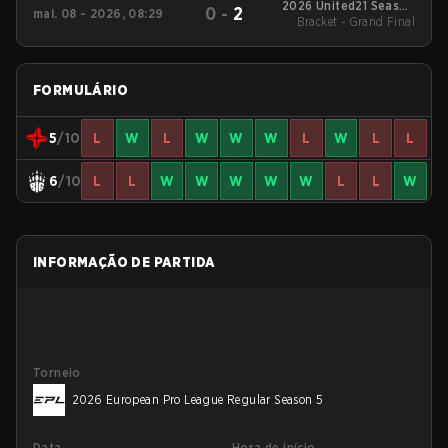
2026 United21 Season
0
-
2
mai. 08 - 2026, 08:29
Bracket - Grand Final
48
FORMULÁRIO
5
/10
L
W
L
W
W
W
L
W
L
L
6
/10
L
L
W
W
W
W
W
L
L
W
INFORMAÇÃO DE PARTIDA
Torneio
2026 European Pro League Regular Season 5
Data
Hora de início