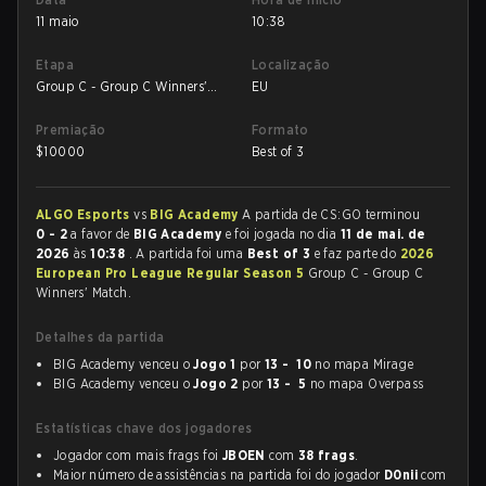
11 maio
10:38
Etapa
Localização
Group C - Group C Winners'
EU
Match
Premiação
Formato
$
10000
Best of 3
ALGO Esports
vs
BIG Academy
A partida de CS:GO terminou
0 - 2
a favor de
BIG Academy
e foi jogada no dia
11 de mai. de
2026
às
10:38
. A partida foi uma
Best of 3
e faz parte do
2026
European Pro League Regular Season 5
Group C - Group C
Winners' Match.
Detalhes da partida
BIG Academy venceu o
Jogo 1
por
13 - 10
no mapa Mirage
BIG Academy venceu o
Jogo 2
por
13 - 5
no mapa Overpass
Estatísticas chave dos jogadores
Jogador com mais frags foi
JBOEN
com
38 frags
.
Maior número de assistências na partida foi do jogador
D0nii
com