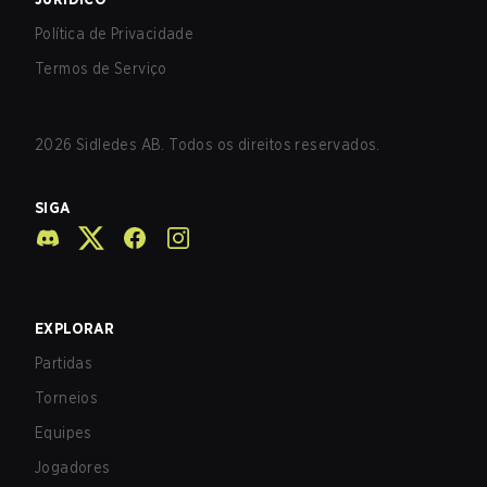
Política de Privacidade
Termos de Serviço
2026
Sidledes AB. Todos os direitos reservados.
SIGA
EXPLORAR
Partidas
Torneios
Equipes
Jogadores