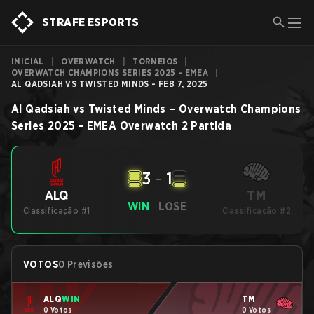
STRAFE ESPORTS
INICIAL
|
OVERWATCH
|
TORNEIOS
|
OVERWATCH CHAMPIONS SERIES 2025 - EMEA
|
AL QADSIAH VS TWISTED MINDS - FEB 7, 2025
Al Qadsiah
vs
Twisted Minds
–
Overwatch Champions
Series 2025 - EMEA
Overwatch 2
Partida
3
-
1
TM
ALQ
WIN
LOSE
Classificação #1
Classificação #2
VOTOS
0 Previsões
ALQ
WIN
TM
0 Votos
0 Votos