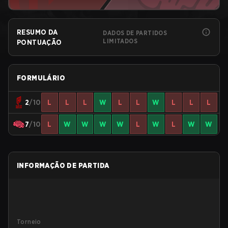
RESUMO DA
DADOS DE PARTIDOS
LIMITADOS
PONTUAÇÃO
FORMULÁRIO
2
/10
L
L
L
W
L
L
W
L
L
L
7
/10
L
W
W
W
W
L
W
L
W
W
INFORMAÇÃO DE PARTIDA
Torneio