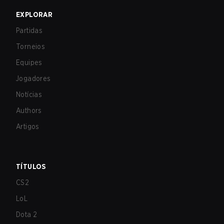
EXPLORAR
Partidas
Torneios
Equipes
Jogadores
Notícias
Authors
Artigos
TÍTULOS
CS2
LoL
Dota 2