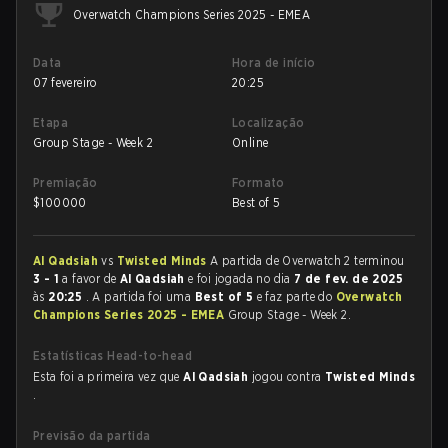
Overwatch Champions Series 2025 - EMEA
Data
Hora de início
07 fevereiro
20:25
Etapa
Localização
Group Stage - Week 2
Online
Premiação
Formato
$
100000
Best of 5
Al Qadsiah
vs
Twisted Minds
A partida de Overwatch 2 terminou
3 - 1
a favor de
Al Qadsiah
e foi jogada no dia
7 de fev. de 2025
às
20:25
. A partida foi uma
Best of 5
e faz parte do
Overwatch
Champions Series 2025 - EMEA
Group Stage - Week 2.
Estatísticas Head-to-head
Esta foi a primeira vez que
Al Qadsiah
jogou contra
Twisted Minds
.
Previsão da partida