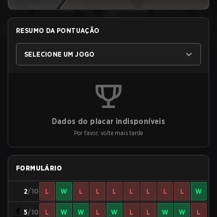
RESUMO DA PONTUAÇÃO
SELECIONE UM JOGO
Dados do placar indisponíveis
Por favor, volte mais tarde
FORMULÁRIO
2
/10
L
W
L
L
L
L
L
L
L
W
5
/10
L
W
W
L
W
L
L
W
W
L