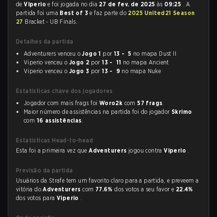
de
Viperio
e foi jogada no dia
27 de fev. de 2025
às
09:25
. A
partida foi uma
Best of 3
e faz parte do
2025 United21 Season
27
Bracket - UB Finals.
Detalhes da partida
Adventurers venceu o
Jogo 1
por
13 - 5
no mapa Dust II
Viperio venceu o
Jogo 2
por
13 - 11
no mapa Ancient
Viperio venceu o
Jogo 3
por
13 - 9
no mapa Nuke
Estatísticas chave dos jogadores
Jogador com mais frags foi
Woro2k
com
57 frags
.
Maior número de assistências na partida foi do jogador
Skrimo
com
16 assistências
.
Estatísticas Head-to-head
Esta foi a primeira vez que
Adventurers
jogou contra
Viperio
.
Previsão da partida
Usuários da Strafe tem um favorito claro para a partida, e preveem a
vitória do
Adventurers
com
77.6%
dos votos a seu favor e
22.4%
dos votos para
Viperio
.