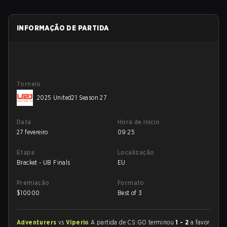
INFORMAÇÃO DE PARTIDA
Torneio
2025 United21 Season 27
Data
Hora de início
27 fevereiro
09:25
Etapa
Localização
Bracket - UB Finals
EU
Premiação
Formato
$
10000
Best of 3
Adventurers
vs
Viperio
A partida de CS:GO terminou
1 - 2
a favor