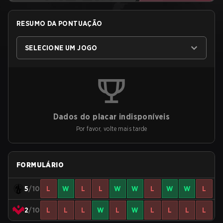
RESUMO DA PONTUAÇÃO
SELECIONE UM JOGO
Dados do placar indisponíveis
Por favor, volte mais tarde
FORMULÁRIO
5
/10
L
W
L
L
W
W
L
W
W
L
2
/10
L
L
L
W
L
W
L
L
L
L