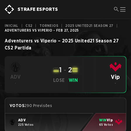
STRAFE ESPORTS
INICIAL
|
CS2
|
TORNEIOS
|
2025 UNITED21 SEASON 27
|
ADVENTURERS VS VIPERIO - FEB 27, 2025
Adventurers
vs
Viperio
–
2025 United21 Season 27
CS2
Partida
1
-
2
Vip
ADV
LOSE
WIN
-
-
VOTOS
290 Previsões
ADV
WIN
Vip
225 Votos
65 Votos