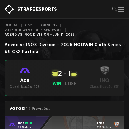
STRAFE ESPORTS
INICIAL
|
CS2
|
TORNEIOS
|
2026 NODWIN CLUTH SERIES #9
|
ACEND VS INOX DIVISION - JUN 11, 2026
Acend
vs
INOX Division
–
2026 NODWIN Cluth Series
#9
CS2
Partida
2
-
1
INO
Ace
WIN
LOSE
Classificação #79
Classificação #51
VOTOS
142 Previsões
Ace
WIN
INO
28 Votos
114 Votos