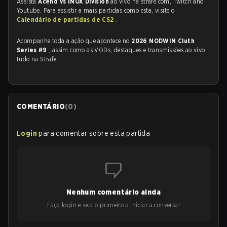
Assista
Acend vs INOX Division
ao vivo na strafe.com, Twitch and
Youtube. Para assistir a mais partidas como esta, visite o
Calendário de partidas de CS2
.
Acompanhe toda a ação que acontece no
2026 NODWIN Cluth
Series #9
, assim como as VODs, destaques e transmissões ao vivo,
tudo na Strafe.
COMENTÁRIO
(
0
)
Login
para comentar sobre esta partida
Nenhum comentário ainda
Faça login e seja o primeiro a iniciar a conversa!