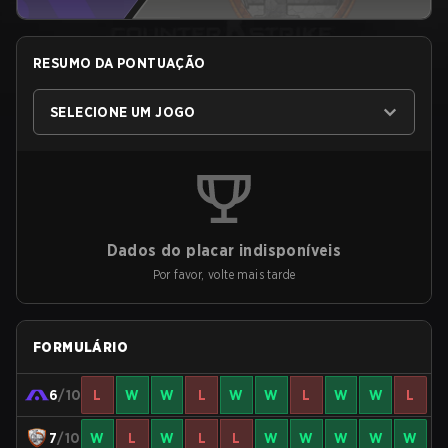
RESUMO DA PONTUAÇÃO
SELECIONE UM JOGO
Dados do placar indisponíveis
Por favor, volte mais tarde
FORMULÁRIO
6
/10
L
W
W
L
W
W
L
W
W
L
7
/10
W
L
W
L
L
W
W
W
W
W