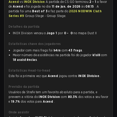
Acend
vs
INOX Division
A partida de CS:GO terminou
2 - 1
a favor
de
Acend
e foi jogada no dia
11 de jun. de 2026
às
08:15
. A
partida foi uma
Best of 3
e faz parte do
2026 NODWIN Cluth
Series #9
Group Stage - Group Stage.
Detalhes da partida
INOX Division venceu o
Jogo 1
por
0 - 0
no mapa Dust II
Estatísticas chave dos jogadores
Jogador com mais frags foi
h4rn
com
43 frags
.
Maior número de assistências na partida foi do jogador
k1slll
com
18 assistências
.
Estatísticas Head-to-head
Esta foi a primeira vez que
Acend
jogou contra
INOX Division
.
Previsão da partida
Usuários da Strafe tem um favorito absoluto para a partida, e
preveem a vitória do
INOX Division
com
80.3%
dos votos a seu favor
e
19.7%
dos votos para
Acend
.
Onde assistir