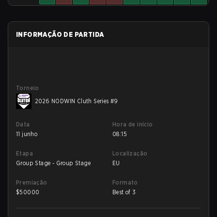
INFORMAÇÃO DE PARTIDA
Torneio
2026 NODWIN Cluth Series #9
Data
Hora de início
11 junho
08:15
Etapa
Localização
Group Stage - Group Stage
EU
Premiação
Formato
$
50000
Best of 3