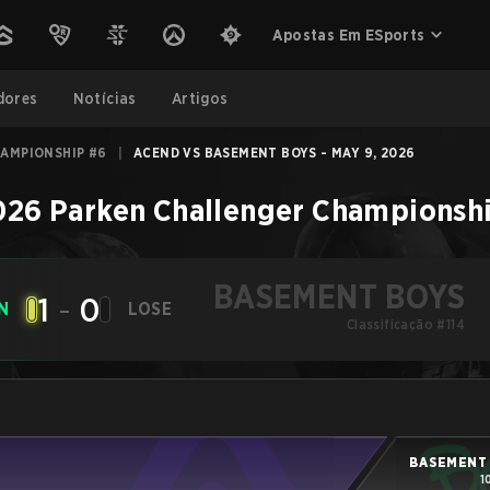
Apostas Em ESports
dores
Notícias
Artigos
AMPIONSHIP #6
|
ACEND VS BASEMENT BOYS - MAY 9, 2026
026 Parken Challenger Championsh
BASEMENT BOYS
1
-
0
N
LOSE
Classificação #114
BASEMENT
1