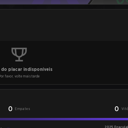
do placar indisponíveis
Por favor, volte mais tarde
0
0
Empates
Vit
2025 Dracula