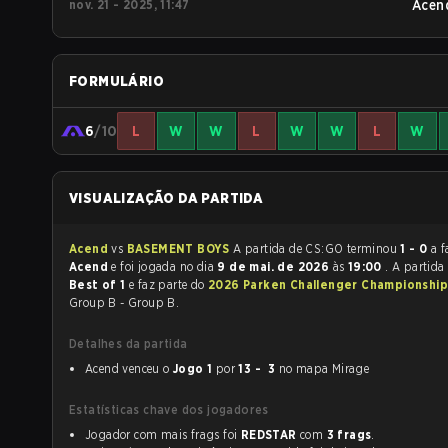
nov. 21 - 2025, 11:47
Acen
FORMULÁRIO
6
/10
L
W
W
L
W
W
L
W
VISUALIZAÇÃO DA PARTIDA
Acend
vs
BASEMENT BOYS
A partida de CS:GO terminou
1 - 0
a f
Acend
e foi jogada no dia
9 de mai. de 2026
às
19:00
. A partida
Best of 1
e faz parte do
2026 Parken Challenger Championship
Group B - Group B.
Detalhes da partida
Acend venceu o
Jogo 1
por
13 - 3
no mapa Mirage
Estatísticas chave dos jogadores
Jogador com mais frags foi
REDSTAR
com
3 frags
.