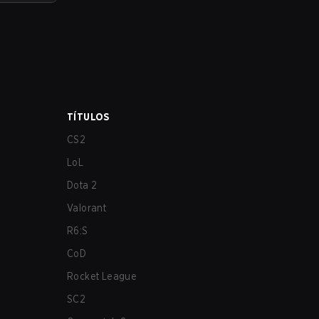
TÍTULOS
CS2
LoL
Dota 2
Valorant
R6:S
CoD
Rocket League
SC2