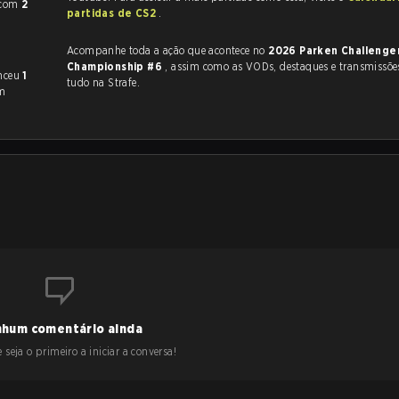
com
2
partidas de CS2
.
Acompanhe toda a ação que acontece no
2026 Parken Challenge
Championship #6
, assim como as VODs, destaques e transmissões ao vivo,
enceu
1
tudo na Strafe.
m
hum comentário ainda
 seja o primeiro a iniciar a conversa!