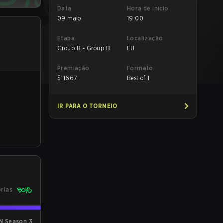
Data
Hora de início
09 maio
19:00
Etapa
Localização
Group B - Group B
EU
Premiação
Formato
$
11667
Best of 1
IR PARA O TORNEIO
órias
N Season 3