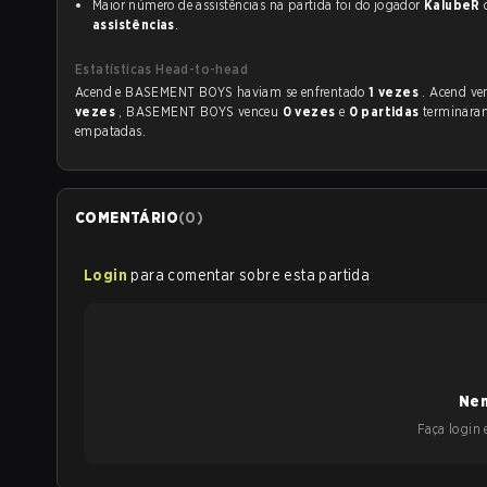
Maior número de assistências na partida foi do jogador
KalubeR
assistências
.
Estatísticas Head-to-head
Acend e BASEMENT BOYS haviam se enfrentado
1 vezes
. Acend v
vezes
, BASEMENT BOYS venceu
0 vezes
e
0 partidas
terminara
empatadas.
COMENTÁRIO
(
0
)
Login
para comentar sobre esta partida
Nen
Faça login e