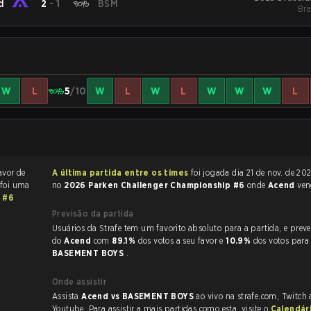
d
2
-
1
BSM
Bra
W
L
5
/10
W
L
W
L
W
W
W
L
avor de
A última partida entre os times
foi jogada dia 21 de nov. de 2025 às 11:47
 foi uma
no
2026 Parken Challenger Championship #6
onde
Acend
ve
 #6
Previsão da partida
Usuários da Strafe tem um favorito absoluto para a partida, e preveem a vitória
do
Acend
com
89.1%
dos votos a seu favor e
10.9%
dos votos para
BASEMENT BOYS
.
Onde assistir
Assista
Acend vs BASEMENT BOYS
ao vivo na strafe.com, Twitch
Youtube. Para assistir a mais partidas como esta, visite o
Calendár