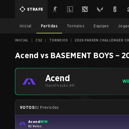
STRAFE
Inicial
Partidas
Torneios
Equipes
Joga
INICIAL
|
CS2
|
TORNEIOS
|
2026 PARKEN CHALLENGER CH
Acend
vs
BASEMENT BOYS
–
2
Acend
WI
Classificação #81
VOTOS
92 Previsões
Acend
WIN
82 Votos