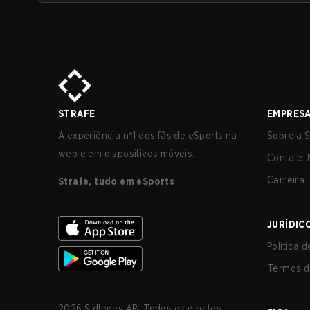
STRAFE
EMPRES
A experiência nº1 dos fãs de eSports na
Sobre a S
web e em dispositivos móveis.
Contate-
Carreira
Strafe, tudo em eSports
JURÍDIC
Política 
Termos d
2026
Sidledes AB. Todos os direitos