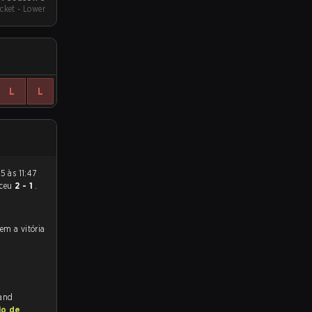
cket - Lower
L
L
nceu
2 - 1
.
 and
io de