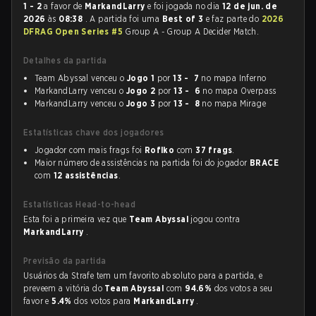
1 - 2
a favor de
MarkandLarry
e foi jogada no dia
12 de jun. de
2026
às
08:38
. A partida foi uma
Best of 3
e faz parte do
2026
DFRAG Open Series #5
Group A - Group A Decider Match.
Detalhes da partida
Team Abyssal venceu o
Jogo 1
por
13 - 7
no mapa Inferno
MarkandLarry venceu o
Jogo 2
por
13 - 6
no mapa Overpass
MarkandLarry venceu o
Jogo 3
por
13 - 8
no mapa Mirage
Estatísticas chave dos jogadores
Jogador com mais frags foi
Roflko
com
37 frags
.
Maior número de assistências na partida foi do jogador
BRACE
com
12 assistências
.
Estatísticas Head-to-head
Esta foi a primeira vez que
Team Abyssal
jogou contra
MarkandLarry
.
Previsão da partida
Usuários da Strafe tem um favorito absoluto para a partida, e
preveem a vitória do
Team Abyssal
com
94.6%
dos votos a seu
favor e
5.4%
dos votos para
MarkandLarry
.