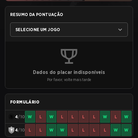
RESUMO DA PONTUAÇÃO
SELECIONE UM JOGO
Dados do placar indisponíveis
Por favor, volte mais tarde
FORMULÁRIO
4
/10
W
L
W
L
L
L
L
W
L
W
4
/10
L
L
W
W
L
L
L
L
W
W