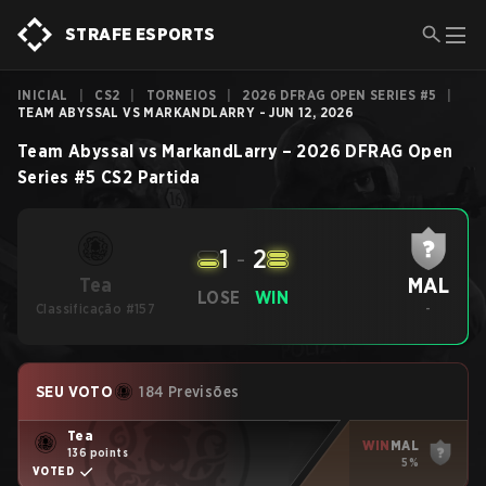
STRAFE ESPORTS
INICIAL
|
CS2
|
TORNEIOS
|
2026 DFRAG OPEN SERIES #5
|
TEAM ABYSSAL VS MARKANDLARRY - JUN 12, 2026
Team Abyssal
vs
MarkandLarry
–
2026 DFRAG Open
Series #5
CS2
Partida
1
-
2
MAL
Tea
LOSE
WIN
Classificação #157
-
SEU VOTO
184 Previsões
Tea
WIN
MAL
136 points
5%
VOTED