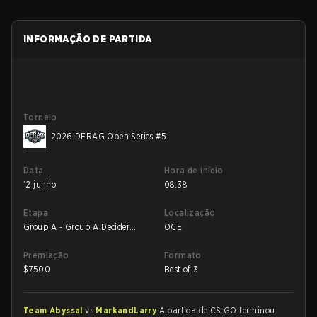
INFORMAÇÃO DE PARTIDA
Torneio
2026 DFRAG Open Series #5
Data
Hora de início
12 junho
08:38
Etapa
Localização
Group A - Group A Decider
OCE
Match
Premiação
Formato
$
7500
Best of 3
Team Abyssal
vs
MarkandLarry
A partida de CS:GO terminou