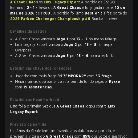
A Great Chaos
vs
Linx Legacy Esport
A partida de CS:GO
terminou
2 - 1
a favor de
A Great Chaos
e foi jogada no dia
10 de
mai. de 2026
às
11:00
. A partida foi uma
Best of 3
e faz parte do
2026 Parken Challenger Championship #6
Bracket - Lower.
Detalhes da partida
A Great Chaos venceu o
Jogo 1
por
13 - 7
no mapa Mirage
Linx Legacy Esport venceu o
Jogo 2
por
13 - 8
no mapa
Overpass
A Great Chaos venceu o
Jogo 3
por
13 - 6
no mapa Nuke
Estatísticas chave dos jogadores
Jogador com mais frags foi
7EMPORARY
com
53 frags
.
Maior número de assistências na partida foi do jogador
Ryxxo
com
19 assistências
.
Estatísticas Head-to-head
Esta foi a primeira vez que
A Great Chaos
jogou contra
Linx
Legacy Esport
.
Previsão da partida
Usuários da Strafe tem um favorito absoluto para a partida, e
preveem a vitória do
A Great Chaos
com
85%
dos votos a seu favor