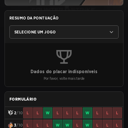
RESUMO DA PONTUAÇÃO
SELECIONE UM JOGO
Dados do placar indisponíveis
Por favor, volte mais tarde
FORMULÁRIO
2
/10
L
L
W
L
L
L
W
L
L
L
3
/10
L
L
L
W
W
L
W
L
L
L