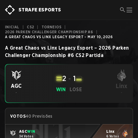
STRAFE ESPORTS
INICIAL
|
CS2
|
TORNEIOS
|
2026 PARKEN CHALLENGER CHAMPIONSHIP #6
|
A GREAT CHAOS VS LINX LEGACY ESPORT - MAY 10, 2026
A Great Chaos
vs
Linx Legacy Esport
–
2026 Parken
Challenger Championship #6
CS2
Partida
2
-
1
Linx
AGC
WIN
LOSE
-
-
VOTOS
40 Previsões
AGC
WIN
Linx
34 Votos
6 Votos