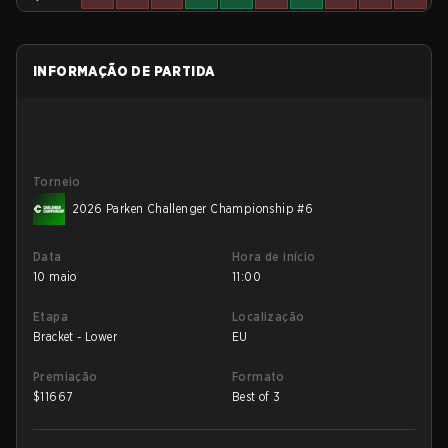
INFORMAÇÃO DE PARTIDA
Torneio
2026 Parken Challenger Championship #6
Data
Hora de início
10 maio
11:00
Etapa
Localização
Bracket - Lower
EU
Premiação
Formato
$
11667
Best of 3