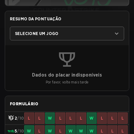
RESUMO DA PONTUAÇÃO
SELECIONE UM JOGO
Dados do placar indisponíveis
Por favor, volte mais tarde
FORMULÁRIO
2
/10
L
L
W
L
L
L
W
L
L
L
5
/10
W
L
W
L
W
W
W
L
L
L