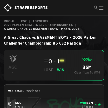
STRAFE ESPORTS
INICIAL
|
CS2
|
TORNEIOS
|
2026 PARKEN CHALLENGER CHAMPIONSHIP #6
|
A GREAT CHAOS VS BASEMENT BOYS - MAY 9, 2026
A Great Chaos
vs
BASEMENT BOYS
–
2026 Parken
Challenger Championship #6
CS2
Partida
0
-
1
BSM
AGC
LOSE
WIN
-
Classificação #116
VOTOS
83 Previsões
AGC
WIN
BSM
6 Votos
77 Votos