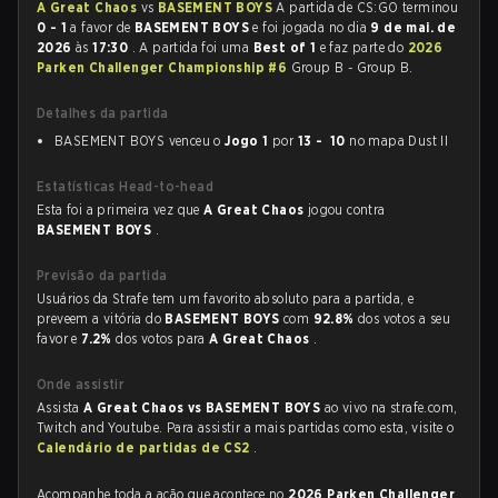
A Great Chaos
vs
BASEMENT BOYS
A partida de CS:GO terminou
0 - 1
a favor de
BASEMENT BOYS
e foi jogada no dia
9 de mai. de
2026
às
17:30
. A partida foi uma
Best of 1
e faz parte do
2026
Parken Challenger Championship #6
Group B - Group B.
Detalhes da partida
BASEMENT BOYS venceu o
Jogo 1
por
13 - 10
no mapa Dust II
Estatísticas Head-to-head
Esta foi a primeira vez que
A Great Chaos
jogou contra
BASEMENT BOYS
.
Previsão da partida
Usuários da Strafe tem um favorito absoluto para a partida, e
preveem a vitória do
BASEMENT BOYS
com
92.8%
dos votos a seu
favor e
7.2%
dos votos para
A Great Chaos
.
Onde assistir
Assista
A Great Chaos vs BASEMENT BOYS
ao vivo na strafe.com,
Twitch and Youtube. Para assistir a mais partidas como esta, visite o
Calendário de partidas de CS2
.
Acompanhe toda a ação que acontece no
2026 Parken Challenger