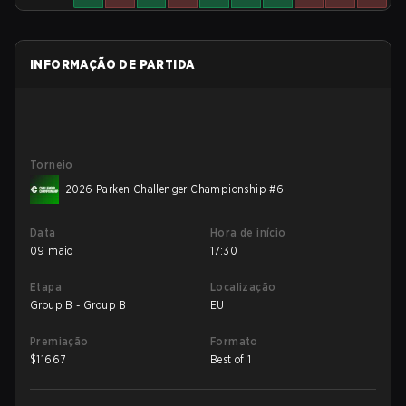
INFORMAÇÃO DE PARTIDA
Torneio
2026 Parken Challenger Championship #6
Data
Hora de início
09 maio
17:30
Etapa
Localização
Group B - Group B
EU
Premiação
Formato
$
11667
Best of 1