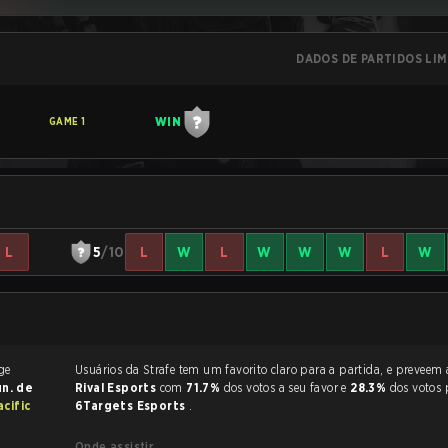
DADOS DE PARTIDOS LI
WIN
GAME
1
L
5
/10
L
W
L
W
W
W
L
W
Usuários da Strafe tem um favorito claro
un. de
Rival Esports
com
71.7%
dos votos a seu favor e
28.3%
dos votos 
acific
6Targets Esports
.
Onde assistir