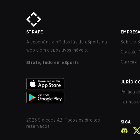
STRAFE
EMPRES
A experiência nº1 dos fãs de eSports na
Sobre a S
web e em dispositivos móveis.
Contate-
Carreira
Strafe, tudo em eSports
JURÍDIC
Política 
Termos d
2026
Sidledes AB. Todos os direitos
SIGA
reservados.