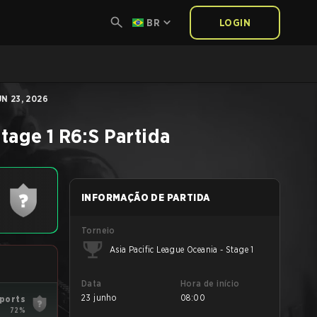
BR
LOGIN
N 23, 2026
tage 1
R6:S
Partida
INFORMAÇÃO DE PARTIDA
Torneio
Asia Pacific League Oceania - Stage 1
Data
Hora de início
23 junho
08:00
sports
72%