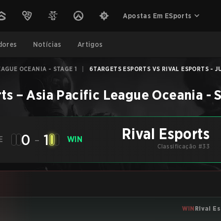
Apostas Em ESports
dores
Notícias
Artigos
EAGUE OCEANIA - STAGE 1
|
6TARGETS ESPORTS VS RIVAL ESPORTS - JU
rts
–
Asia Pacific League Oceania - S
Rival Esports
0
-
1
E
WIN
Classificação #33
WIN
Rival E