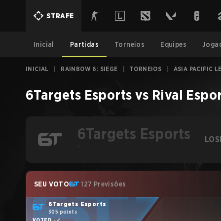
STRAFE
Inicial
Partidas
Torneios
Equipes
Joga
INICIAL
|
RAINBOW 6: SIEGE
|
TORNEIOS
|
ASIA PACIFIC L
6Targets Esports
vs
Rival Espo
6Targets Esports
LOS
-
SEU VOTO
127 Previsões
6Targets Esports
305 points
VOTED