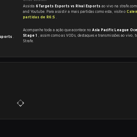
Assista
6Targets Esports vs Rival Esports
ao vivo na strafe.com
and Youtube. Para assistir a mais partidas como esta, visite o
Cale
partidas de R6:S
.
Acompanhe toda a ação que acontece no
Asia Pacific League Oce
Stage 1
, assim como as VODs, destaques e transmissões ao vivo, tudo na
Esports
.
Strafe.