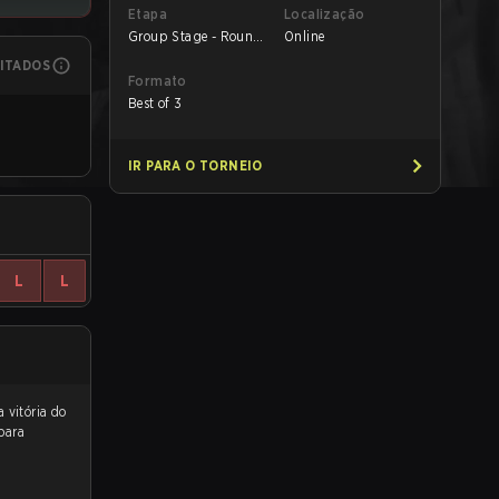
Etapa
Localização
Group Stage - Round
Online
1
MITADOS
Formato
Best of 3
IR PARA O TORNEIO
L
L
 para a partida, e preveem a vitória do
para