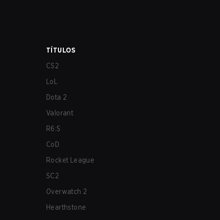
TÍTULOS
CS2
LoL
Dota 2
Valorant
R6:S
CoD
Rocket League
SC2
Overwatch 2
Hearthstone