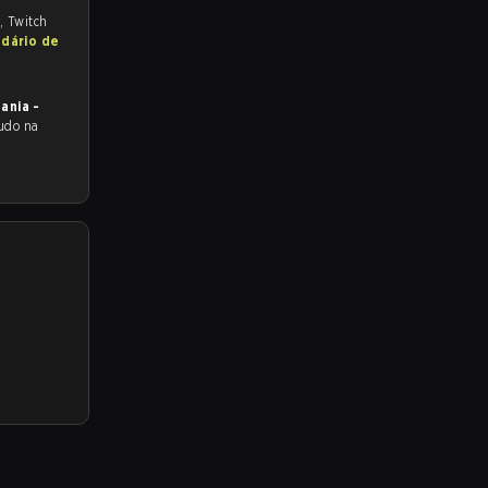
, Twitch
ndário de
ania -