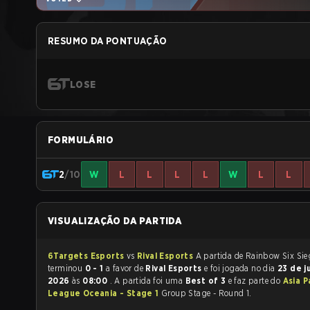
RESUMO DA PONTUAÇÃO
LOSE
FORMULÁRIO
2
/10
W
L
L
L
L
W
L
L
VISUALIZAÇÃO DA PARTIDA
6Targets Esports
vs
Rival Esports
A partida de Rainbow Six Siege
terminou
0 - 1
a favor de
Rival Esports
e foi jogada no dia
23 de j
2026
às
08:00
. A partida foi uma
Best of 3
e faz parte do
Asia P
League Oceania - Stage 1
Group Stage - Round 1.