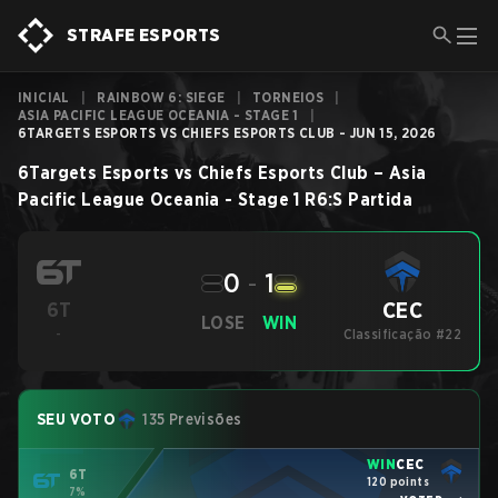
STRAFE ESPORTS
INICIAL
|
RAINBOW 6: SIEGE
|
TORNEIOS
|
ASIA PACIFIC LEAGUE OCEANIA - STAGE 1
|
6TARGETS ESPORTS VS CHIEFS ESPORTS CLUB - JUN 15, 2026
6Targets Esports
vs
Chiefs Esports Club
–
Asia
Pacific League Oceania - Stage 1
R6:S
Partida
0
-
1
CEC
6T
LOSE
WIN
-
Classificação #22
SEU VOTO
135 Previsões
WIN
CEC
6T
120 points
7%