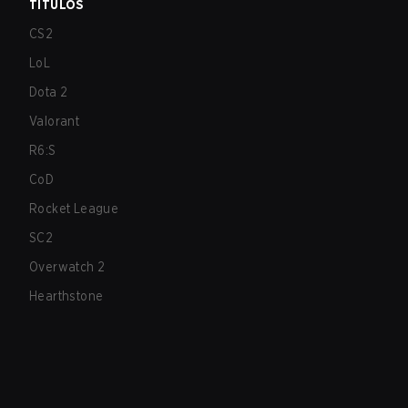
TÍTULOS
CS2
LoL
Dota 2
Valorant
R6:S
CoD
Rocket League
SC2
Overwatch 2
Hearthstone