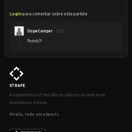
Login
para comentar sobre esta partida
DopeCamper
55d
Points?!
STRAFE
A experiência nº1 dos fãs de eSports na web e em
dispositivos móveis.
Strafe, tudo em eSports