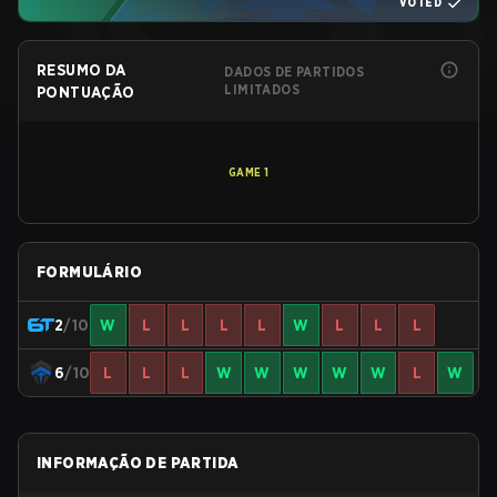
VOTED
RESUMO DA
DADOS DE PARTIDOS
LIMITADOS
PONTUAÇÃO
GAME
1
FORMULÁRIO
2
/10
W
L
L
L
L
W
L
L
L
6
/10
L
L
L
W
W
W
W
W
L
W
INFORMAÇÃO DE PARTIDA