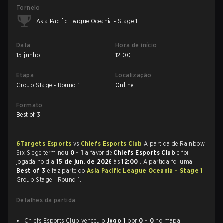
Torneio
Asia Pacific League Oceania - Stage 1
Data
Hora de início
15 junho
12:00
Etapa
Localização
Group Stage - Round 1
Online
Formato
Best of 3
6Targets Esports
vs
Chiefs Esports Club
A partida de Rainbow
Six Siege terminou
0 - 1
a favor de
Chiefs Esports Club
e foi
jogada no dia
15 de jun. de 2026
às
12:00
. A partida foi uma
Best of 3
e faz parte do
Asia Pacific League Oceania - Stage 1
Group Stage - Round 1.
Detalhes da partida
Chiefs Esports Club venceu o
Jogo 1
por
0 - 0
no mapa