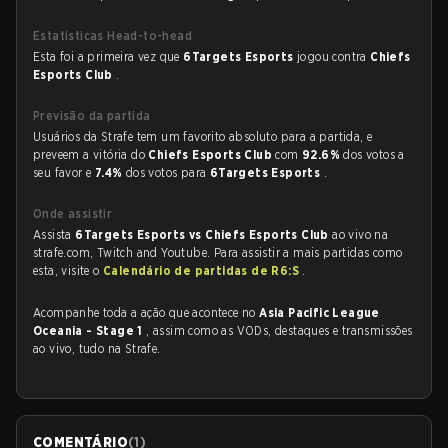
Estatísticas Head-to-head
Esta foi a primeira vez que
6Targets Esports
jogou contra
Chiefs
Esports Club
.
Previsão da partida
Usuários da Strafe tem um favorito absoluto para a partida, e
preveem a vitória do
Chiefs Esports Club
com
92.6%
dos votos a
seu favor e
7.4%
dos votos para
6Targets Esports
.
Onde assistir
Assista
6Targets Esports vs Chiefs Esports Club
ao vivo na
strafe.com, Twitch and Youtube. Para assistir a mais partidas como
esta, visite o
Calendário de partidas de R6:S
.
Acompanhe toda a ação que acontece no
Asia Pacific League
Oceania - Stage 1
, assim como as VODs, destaques e transmissões
ao vivo, tudo na Strafe.
COMENTÁRIO
(
1
)