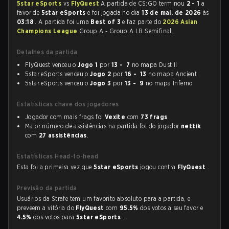
5star eSports
vs
FlyQuest
A partida de CS:GO terminou
2 - 1
a
favor de
5star eSports
e foi jogada no dia
13 de mai. de 2026
às
03:18
. A partida foi uma
Best of 3
e faz parte do
2026 Asian
Champions League
Group A - Group A LB Semifinal.
Detalhes da partida
FlyQuest venceu o
Jogo 1
por
13 - 7
no mapa Dust II
5star eSports venceu o
Jogo 2
por
16 - 13
no mapa Ancient
5star eSports venceu o
Jogo 3
por
13 - 9
no mapa Inferno
Estatísticas chave dos jogadores
Jogador com mais frags foi
Vexite
com
73 frags
.
Maior número de assistências na partida foi do jogador
nettik
com
27 assistências
.
Estatísticas Head-to-head
Esta foi a primeira vez que
5star eSports
jogou contra
FlyQuest
.
Previsão da partida
Usuários da Strafe tem um favorito absoluto para a partida, e
preveem a vitória do
FlyQuest
com
95.5%
dos votos a seu favor e
4.5%
dos votos para
5star eSports
.