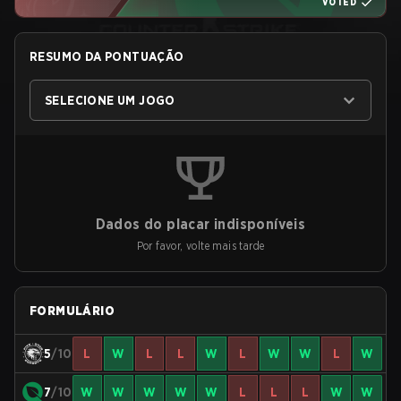
VOTED
RESUMO DA PONTUAÇÃO
SELECIONE UM JOGO
Dados do placar indisponíveis
Por favor, volte mais tarde
FORMULÁRIO
5
/10
L
W
L
L
W
L
W
W
L
W
7
/10
W
W
W
W
W
L
L
L
W
W