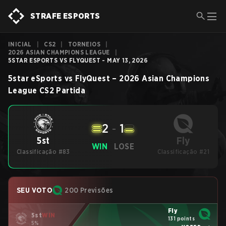
STRAFE ESPORTS
INICIAL
|
CS2
|
TORNEIOS
|
2026 ASIAN CHAMPIONS LEAGUE
|
5STAR ESPORTS VS FLYQUEST - MAY 13, 2026
5star eSports
vs
FlyQuest
–
2026 Asian Champions
League
CS2
Partida
2
-
1
Fly
5st
WIN
LOSE
Classificação #83
Classificação #21
SEU VOTO
200 Previsões
Fly
5st
WIN
131 points
5%