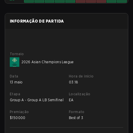
INFORMAÇÃO DE PARTIDA
Torneio
2026 Asian Champions League
Data
Hora de início
13 maio
03:18
Etapa
Localização
Group A - Group A LB Semifinal
EA
Premiação
Formato
$
150000
Best of 3