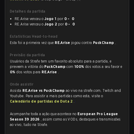
Detalhes da partida
RE.Arise venceu o
Jogo 1
por
0 - 0
RE.Arise venceu o
Jogo 2
por
0 - 0
Estatísticas Head-to-head
Esta foi a primeira vez que
RE.Arise
jogou contra
PuckChamp
.
Previsão da partida
Usuários da Strafe tem um favorito absoluto para a partida, e
preveem a vitória do
PuckChamp
com
100%
dos votos a seu favor e
0%
dos votos para
RE.Arise
.
Onde assistir
Assista
RE.Arise vs PuckChamp
ao vivo na strafe.com, Twitch and
Youtube. Para assistir a mais partidas como esta, visite o
Calendário de partidas de Dota 2
.
Acompanhe toda a ação que acontece no
European Pro League
Season 39 2026
, assim como as VODs, destaques e transmissões
ao vivo, tudo na Strafe.