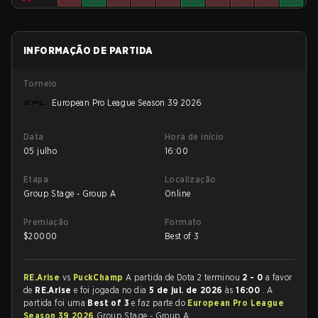
INFORMAÇÃO DE PARTIDA
Torneio
European Pro League Season 39 2026
Data
Hora de início
05 julho
16:00
Etapa
Localização
Group Stage - Group A
Online
Premiação
Formato
$
20000
Best of 3
RE.Arise
vs
PuckChamp
A partida de Dota 2 terminou
2 - 0
a favor
de
RE.Arise
e foi jogada no dia
5 de jul. de 2026
às
16:00
. A
partida foi uma
Best of 3
e faz parte do
European Pro League
Season 39 2026
Group Stage - Group A.