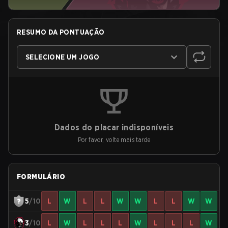
RESUMO DA PONTUAÇÃO
SELECIONE UM JOGO
Dados do placar indisponíveis
Por favor, volte mais tarde
FORMULÁRIO
5
/10
L
W
L
L
W
W
L
L
W
W
3
/10
L
W
L
L
L
W
L
L
L
W