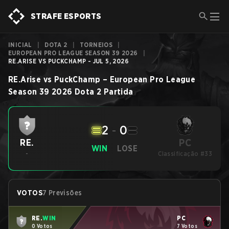
STRAFE ESPORTS
INICIAL
|
DOTA 2
|
TORNEIOS
|
EUROPEAN PRO LEAGUE SEASON 39 2026
|
RE.ARISE VS PUCKCHAMP - JUL 5, 2026
RE.Arise
vs
PuckChamp
–
European Pro League
Season 39 2026
Dota 2
Partida
2
-
0
PC
RE.
WIN
LOSE
-
Classificação #33
VOTOS
7 Previsões
RE.
WIN
PC
0 Votos
7 Votos