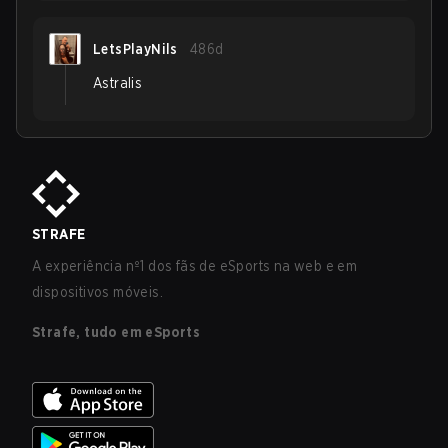
LetsPlayNils
486d
Astralis
STRAFE
A experiência nº1 dos fãs de eSports na web e em
dispositivos móveis.
Strafe, tudo em eSports