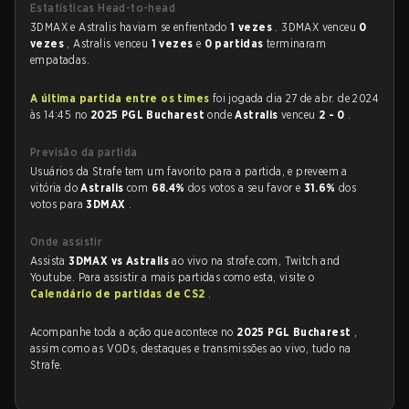
Estatísticas Head-to-head
3DMAX e Astralis haviam se enfrentado
1 vezes
. 3DMAX venceu
0
vezes
, Astralis venceu
1 vezes
e
0 partidas
terminaram
empatadas.
A última partida entre os times
foi jogada dia 27 de abr. de 2024
às 14:45 no
2025 PGL Bucharest
onde
Astralis
venceu
2 - 0
.
Previsão da partida
Usuários da Strafe tem um favorito para a partida, e preveem a
vitória do
Astralis
com
68.4%
dos votos a seu favor e
31.6%
dos
votos para
3DMAX
.
Onde assistir
Assista
3DMAX vs Astralis
ao vivo na strafe.com, Twitch and
Youtube. Para assistir a mais partidas como esta, visite o
Calendário de partidas de CS2
.
Acompanhe toda a ação que acontece no
2025 PGL Bucharest
,
assim como as VODs, destaques e transmissões ao vivo, tudo na
Strafe.