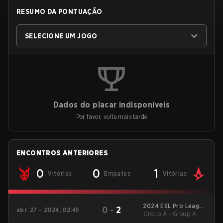
RESUMO DA PONTUAÇÃO
SELECIONE UM JOGO
Dados do placar indisponíveis
Por favor, volte mais tarde
ENCONTROS ANTERIORES
0
0
1
Vitórias
Empates
Vitórias
2024 ESL Pro League
0
-
2
abr. 27 - 2024, 02:45
Group A - Group A UB
Season 19
Finals