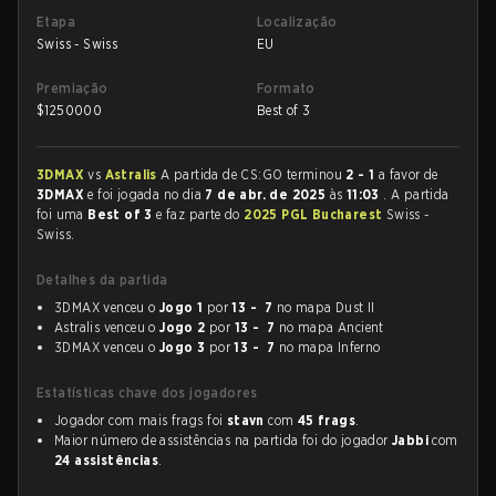
Etapa
Localização
Swiss - Swiss
EU
Premiação
Formato
$
1250000
Best of 3
3DMAX
vs
Astralis
A partida de CS:GO terminou
2 - 1
a favor de
3DMAX
e foi jogada no dia
7 de abr. de 2025
às
11:03
. A partida
foi uma
Best of 3
e faz parte do
2025 PGL Bucharest
Swiss -
Swiss.
Detalhes da partida
3DMAX venceu o
Jogo 1
por
13 - 7
no mapa Dust II
Astralis venceu o
Jogo 2
por
13 - 7
no mapa Ancient
3DMAX venceu o
Jogo 3
por
13 - 7
no mapa Inferno
Estatísticas chave dos jogadores
Jogador com mais frags foi
stavn
com
45 frags
.
Maior número de assistências na partida foi do jogador
Jabbi
com
24 assistências
.