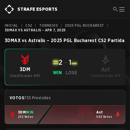
STRAFE ESPORTS
INICIAL
|
CS2
|
TORNEIOS
|
2025 PGL BUCHAREST
|
3DMAX VS ASTRALIS - APR 7, 2025
3DMAX
vs
Astralis
–
2025 PGL Bucharest
CS2
Partida
2
-
1
Ast
3DM
WIN
LOSE
Classificação #35
Classificação #18
VOTOS
735 Previsões
3DM
WIN
Ast
232 Votos
503 Votos