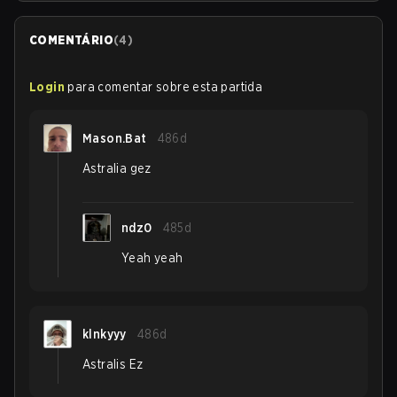
COMENTÁRIO
(
4
)
Login
para comentar sobre esta partida
Mason.Bat
486d
Astralia gez
ndz0
485d
Yeah yeah
klnkyyy
486d
Astralis Ez