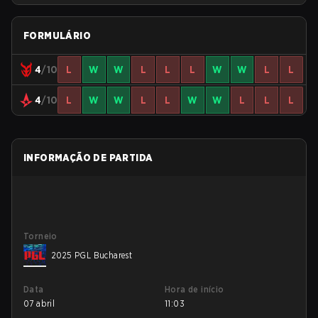
FORMULÁRIO
4
/10
L
W
W
L
L
L
W
W
L
L
4
/10
L
W
W
L
L
W
W
L
L
L
INFORMAÇÃO DE PARTIDA
Torneio
2025 PGL Bucharest
Data
Hora de início
07 abril
11:03