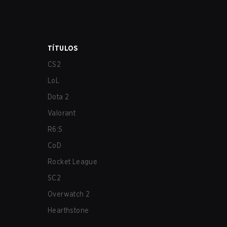
TÍTULOS
CS2
LoL
Dota 2
Valorant
R6:S
CoD
Rocket League
SC2
Overwatch 2
Hearthstone