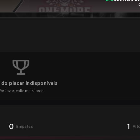
do placar indisponíveis
Por favor, volte mais tarde
0
1
Empates
Vit