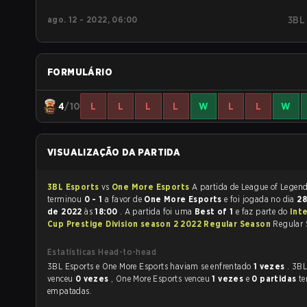
ago. 12 - 2022, 06:00
3BL
FORMULÁRIO
4
/10
L
L
L
L
W
L
L
W
VISUALIZAÇÃO DA PARTIDA
3BL Esports
vs
One More Esports
A partida de League of Legends
terminou
0 - 1
a favor de
One More Esports
e foi jogada no dia
28
de 2022
às
18:00
. A partida foi uma
Best of 1
e faz parte do
Inte
Cup Prestige Division season 2 2022 Regular Season
Regular 
Estatísticas Head-to-head
3BL Esports e One More Esports haviam se enfrentado
1 vezes
. 3BL
venceu
0 vezes
, One More Esports venceu
1 vezes
e
0 partidas
t
empatadas.