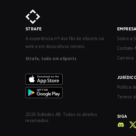
STRAFE
EMPRES
A experiência nº1 dos fãs de eSports na
Sobre a S
web e em dispositivos móveis.
Contate-
Carreira
Strafe, tudo em eSports
JURÍDIC
Política 
Termos d
2026
Sidledes AB. Todos os direitos
SIGA
reservados.