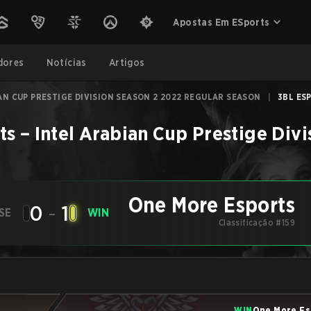
Apostas Em ESports
dores
Notícias
Artigos
AN CUP PRESTIGE DIVISION SEASON 2 2022 REGULAR SEASON
|
3BL ES
ts
–
Intel Arabian Cup Prestige Div
One More Esports
0
-
1
SE
WIN
Classificação #159
WIN
One More Es