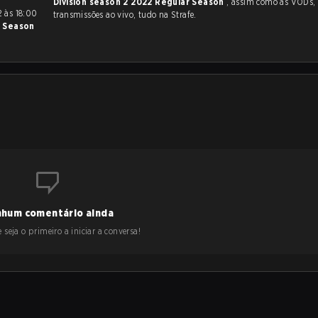
Division season 2 2022 Regular Season
, assim como as VODs, destaques e
transmissões ao vivo, tudo na Strafe.
r Season
hum comentário ainda
 seja o primeiro a iniciar a conversa!