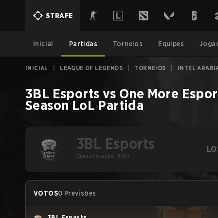
STRAFE
Inicial
Partidas
Torneios
Equipes
Joga
INICIAL
|
LEAGUE OF LEGENDS
|
TORNEIOS
|
INTEL ARABI
3BL Esports
vs
One More Espor
Season
LoL
Partida
3BL Esports
LO
Classificação #167
VOTOS
0 Previsões
3BL Esports