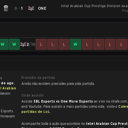
Intel Arabian Cup Prestige Division se
0
-
1
ONE
Regu
Reg
W
W
2
/10
L
L
L
W
L
L
L
L
Previsão da partida
 de ago.
Ainda não existem previsões para esta partida.
l Arabian
Season.
Onde assistir
Assista
3BL Esports vs One More Esports
ao vivo na strafe.com
and Youtube. Para assistir a mais partidas como esta, visite o
Cale
 Esports
partidas de LoL
.
erminaram
Acompanhe toda a ação que acontece no
Intel Arabian Cup Pres