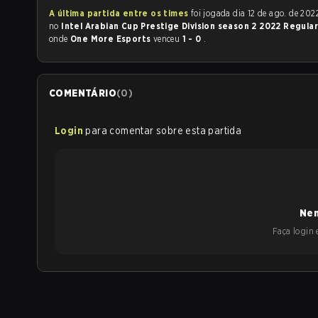
A última partida entre os times
foi jogada dia 12 de ago. de 2022 às 18:00
no
Intel Arabian Cup Prestige Division season 2 2022 Regula
onde
One More Esports
venceu
1 - 0
.
COMENTÁRIO
(
0
)
Login
para comentar sobre esta partida
Nen
Faça login e