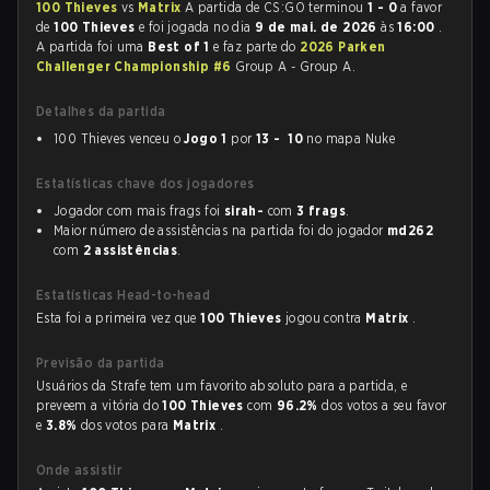
100 Thieves
vs
Matrix
A partida de CS:GO terminou
1 - 0
a favor
de
100 Thieves
e foi jogada no dia
9 de mai. de 2026
às
16:00
.
A partida foi uma
Best of 1
e faz parte do
2026 Parken
Challenger Championship #6
Group A - Group A.
Detalhes da partida
100 Thieves venceu o
Jogo 1
por
13 - 10
no mapa Nuke
Estatísticas chave dos jogadores
Jogador com mais frags foi
sirah-
com
3 frags
.
Maior número de assistências na partida foi do jogador
md262
com
2 assistências
.
Estatísticas Head-to-head
Esta foi a primeira vez que
100 Thieves
jogou contra
Matrix
.
Previsão da partida
Usuários da Strafe tem um favorito absoluto para a partida, e
preveem a vitória do
100 Thieves
com
96.2%
dos votos a seu favor
e
3.8%
dos votos para
Matrix
.
Onde assistir