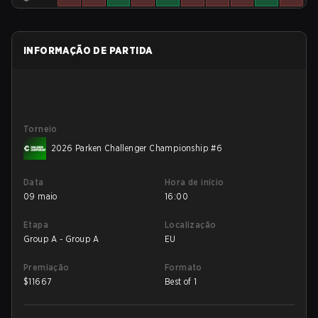
INFORMAÇÃO DE PARTIDA
Torneio
2026 Parken Challenger Championship #6
Data
Hora de início
09 maio
16:00
Etapa
Localização
Group A - Group A
EU
Premiação
Formato
$
11667
Best of 1