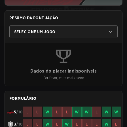
RESUMO DA PONTUAÇÃO
SELECIONE UM JOGO
Dados do placar indisponíveis
Por favor, volte mais tarde
FORMULÁRIO
5
/10
L
L
W
L
L
W
W
L
W
W
3
/10
L
L
W
L
W
L
L
L
W
L