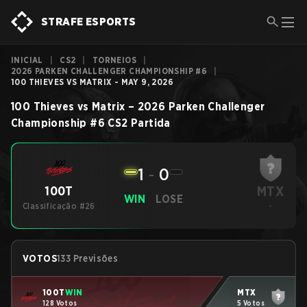
STRAFE ESPORTS
INICIAL
|
CS2
|
TORNEIOS
|
2026 PARKEN CHALLENGER CHAMPIONSHIP #6
|
100 THIEVES VS MATRIX - MAY 9, 2026
100 Thieves
vs
Matrix
–
2026 Parken Challenger
Championship #6
CS2
Partida
1
-
0
MTX
100T
WIN
LOSE
Classificação #26
-
VOTOS
133 Previsões
100T
WIN
MTX
128 Votos
5 Votos