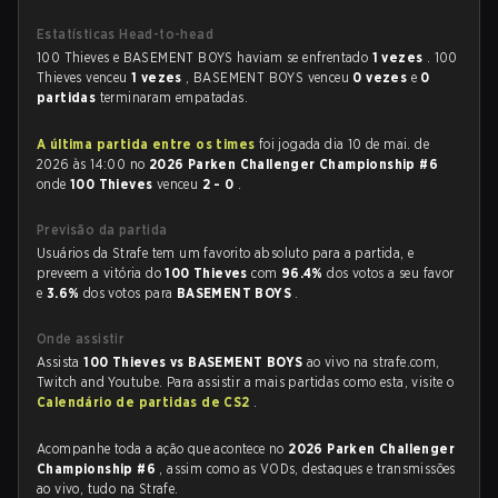
Estatísticas Head-to-head
100 Thieves e BASEMENT BOYS haviam se enfrentado
1 vezes
. 100
Thieves venceu
1 vezes
, BASEMENT BOYS venceu
0 vezes
e
0
partidas
terminaram empatadas.
A última partida entre os times
foi jogada dia 10 de mai. de
2026 às 14:00 no
2026 Parken Challenger Championship #6
onde
100 Thieves
venceu
2 - 0
.
Previsão da partida
Usuários da Strafe tem um favorito absoluto para a partida, e
preveem a vitória do
100 Thieves
com
96.4%
dos votos a seu favor
e
3.6%
dos votos para
BASEMENT BOYS
.
Onde assistir
Assista
100 Thieves vs BASEMENT BOYS
ao vivo na strafe.com,
Twitch and Youtube. Para assistir a mais partidas como esta, visite o
Calendário de partidas de CS2
.
Acompanhe toda a ação que acontece no
2026 Parken Challenger
Championship #6
, assim como as VODs, destaques e transmissões
ao vivo, tudo na Strafe.