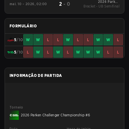
2026 Parken
2
-
0
mai. 10 - 2026, 02:00
Bracket - UB Semifinal
Challenger
Championship #6
FORMULÁRIO
5
/10
W
W
L
L
W
L
L
W
W
L
5
/10
L
W
L
W
L
W
W
W
L
L
INFORMAÇÃO DE PARTIDA
Torneio
2026 Parken Challenger Championship #6
Data
Hora de início