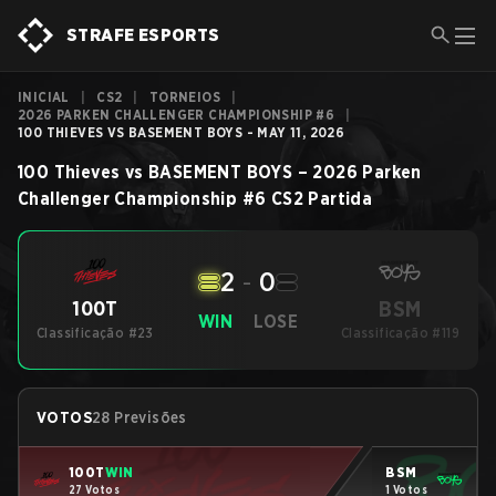
STRAFE ESPORTS
INICIAL
|
CS2
|
TORNEIOS
|
2026 PARKEN CHALLENGER CHAMPIONSHIP #6
|
100 THIEVES VS BASEMENT BOYS - MAY 11, 2026
100 Thieves
vs
BASEMENT BOYS
–
2026 Parken
Challenger Championship #6
CS2
Partida
2
-
0
BSM
100T
WIN
LOSE
Classificação #23
Classificação #119
VOTOS
28 Previsões
100T
WIN
BSM
27 Votos
1 Votos