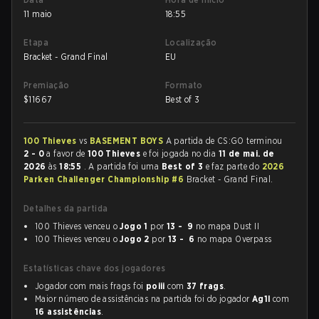
11 maio
18:55
Etapa
Localização
Bracket - Grand Final
EU
Premiação
Formato
$
11667
Best of 3
100 Thieves
vs
BASEMENT BOYS
A partida de CS:GO terminou
2 - 0
a favor de
100 Thieves
e foi jogada no dia
11 de mai. de
2026
às
18:55
. A partida foi uma
Best of 3
e faz parte do
2026
Parken Challenger Championship #6
Bracket - Grand Final.
Detalhes da partida
100 Thieves venceu o
Jogo 1
por
13 - 9
no mapa Dust II
100 Thieves venceu o
Jogo 2
por
13 - 6
no mapa Overpass
Estatísticas chave dos jogadores
Jogador com mais frags foi
poiii
com
37 frags
.
Maior número de assistências na partida foi do jogador
Ag1l
com
16 assistências
.