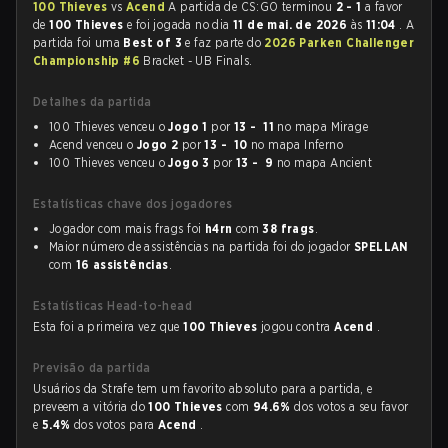
100 Thieves
vs
Acend
A partida de CS:GO terminou
2 - 1
a favor
de
100 Thieves
e foi jogada no dia
11 de mai. de 2026
às
11:04
. A
partida foi uma
Best of 3
e faz parte do
2026 Parken Challenger
Championship #6
Bracket - UB Finals.
Detalhes da partida
100 Thieves venceu o
Jogo 1
por
13 - 11
no mapa Mirage
Acend venceu o
Jogo 2
por
13 - 10
no mapa Inferno
100 Thieves venceu o
Jogo 3
por
13 - 9
no mapa Ancient
Estatísticas chave dos jogadores
Jogador com mais frags foi
h4rn
com
38 frags
.
Maior número de assistências na partida foi do jogador
SPELLAN
com
16 assistências
.
Estatísticas Head-to-head
Esta foi a primeira vez que
100 Thieves
jogou contra
Acend
.
Previsão da partida
Usuários da Strafe tem um favorito absoluto para a partida, e
preveem a vitória do
100 Thieves
com
94.6%
dos votos a seu favor
e
5.4%
dos votos para
Acend
.