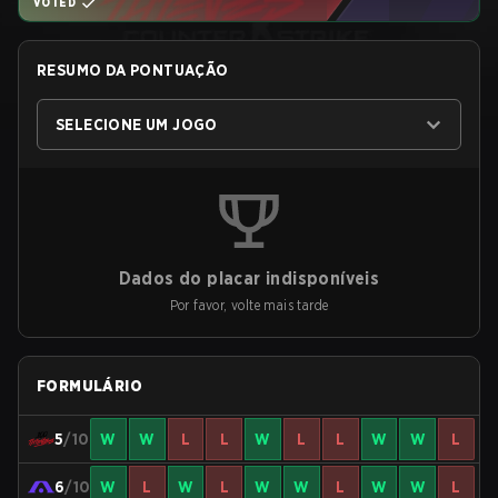
VOTED
RESUMO DA PONTUAÇÃO
SELECIONE UM JOGO
Dados do placar indisponíveis
Por favor, volte mais tarde
FORMULÁRIO
5
/10
W
W
L
L
W
L
L
W
W
L
6
/10
W
L
W
L
W
W
L
W
W
L