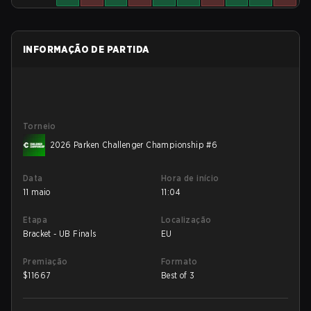
INFORMAÇÃO DE PARTIDA
Torneio
2026 Parken Challenger Championship #6
Data
Hora de início
11 maio
11:04
Etapa
Localização
Bracket - UB Finals
EU
Premiação
Formato
$
11667
Best of 3