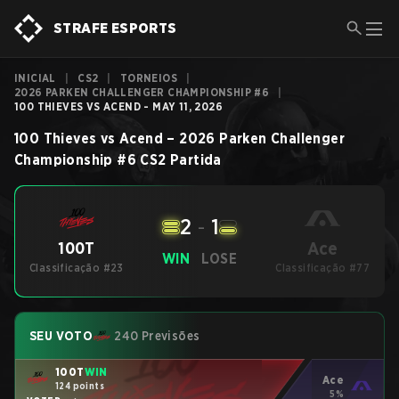
STRAFE ESPORTS
INICIAL
|
CS2
|
TORNEIOS
|
2026 PARKEN CHALLENGER CHAMPIONSHIP #6
|
100 THIEVES VS ACEND - MAY 11, 2026
100 Thieves
vs
Acend
–
2026 Parken Challenger
Championship #6
CS2
Partida
2
-
1
Ace
100T
WIN
LOSE
Classificação #23
Classificação #77
SEU VOTO
240 Previsões
100T
WIN
Ace
124 points
5%