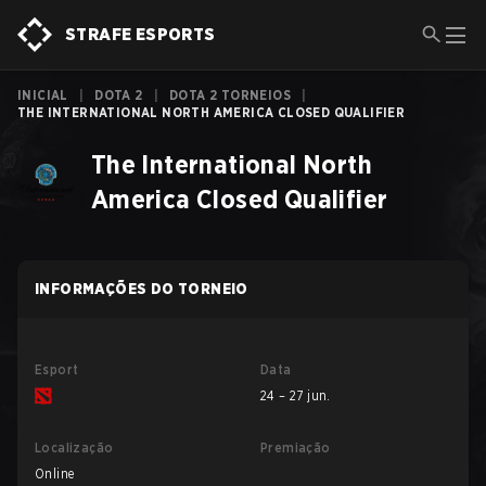
STRAFE ESPORTS
INICIAL
|
DOTA 2
|
DOTA 2 TORNEIOS
|
THE INTERNATIONAL NORTH AMERICA CLOSED QUALIFIER
The International North
America Closed Qualifier
INFORMAÇÕES DO TORNEIO
Esport
Data
24 – 27 jun.
Localização
Premiação
Online