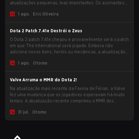
atualizações pequenas, mas importantes. Os assinantes
do Dota Plus receberam uma nova tela de breakdown pós-
1 ago.
Eric Oliveira
jogo e agora todos os jogadores podem vincular teclas de
atalho para unidades não-herói separadamente.
Dota 2 Patch 7.41e Destrói o Zeus
O Dota 2 patch 7.41e chegou e provavelmente será o patch
em que The International será jogado. Embora não
adicione novos itens, heróis ou mecânicas, a atualização
mais recente ajuda bastante a resolver alguns dos
1 ago.
Otomo
maiores problemas do jogo.
Valve Arruma o MMR do Dota 2!
Na atualização mais recente da Faxina de Férias, a Valve
fez uma mudança que os jogadores esperavam há muito
tempo. A atualização recente comprimiu o MMR dos
jogadores no ranking Imortal.
31 jul.
Otomo