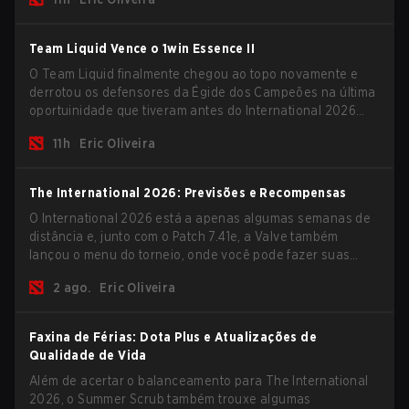
da nova temporada.
Team Liquid Vence o 1win Essence II
O Team Liquid finalmente chegou ao topo novamente e
derrotou os defensores da Égide dos Campeões na última
oportuinidade que tiveram antes do International 2026
começar e as equipes avançarem com tudo pra conquistar
11h
Eric Oliveira
uma chance de glória eterna.
The International 2026: Previsões e Recompensas
O International 2026 está a apenas algumas semanas de
distância e, junto com o Patch 7.41e, a Valve também
lançou o menu do torneio, onde você pode fazer suas
previsões para a Fase de Grupos e conferir as
2 ago.
Eric Oliveira
recompensas deste ano.
Faxina de Férias: Dota Plus e Atualizações de
Qualidade de Vida
Além de acertar o balanceamento para The International
2026, o Summer Scrub também trouxe algumas