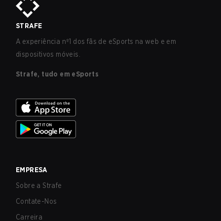
STRAFE
A experiência nº1 dos fãs de eSports na web e em
dispositivos móveis.
Strafe, tudo em eSports
EMPRESA
Sobre a Strafe
Contate-Nos
Carreira