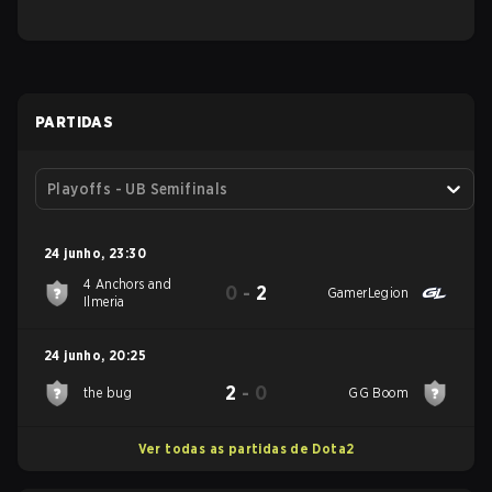
PARTIDAS
Playoffs - UB Semifinals
24 junho
,
23:30
4 Anchors and
0
-
2
GamerLegion
Ilmeria
24 junho
,
20:25
2
-
0
the bug
GG Boom
Ver todas as partidas de Dota2