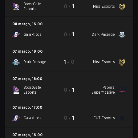
BoostGate
0
-
1
Misa Esports
Esports
08 março
,
16:00
0
-
1
Galakticos
Dark Passage
07 março
,
19:00
1
-
0
Dark Passage
Misa Esports
07 março
,
18:00
BoostGate
Papara
0
-
1
Esports
SuperMassive
07 março
,
17:00
0
-
1
Galakticos
FUT Esports
07 março
,
16:00