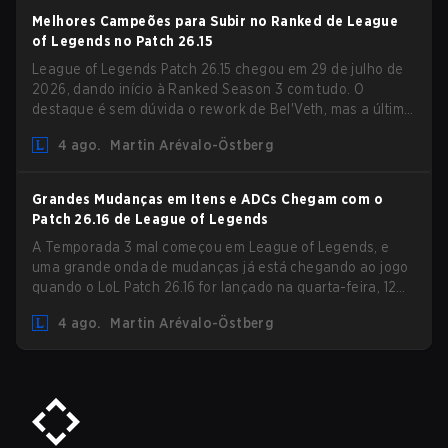
Melhores Campeões para Subir no Ranked de League
of Legends no Patch 26.15
League of Legends Patch 26.15 chegou em 29 de julho de
2026, dando início à Ranked Season 3 com tudo. O
destaque é sem dúvida o rework de Bel'Veth, mas a última
atualização também trouxe algumas mudanças
4 ago.
Martin Arévalo-Östberg
necessárias em picks que estavam overperforming. Com
um ranked slate fresco e um meta em mudança, aqui estão
os melhores campeões para subir no ranked no LoL Patch
Grandes Mudanças em Itens e ADCs Chegam com o
26.15.
Patch 26.16 de League of Legends
A Temporada 3 mal começou em League of Legends, e
uma grande onda de mudanças já está chegando ao jogo
quando o LoL Patch 26.16 for lançado na quarta-feira, 12
de agosto. Entre os destaques do novo patch estarão
4 ago.
Martin Arévalo-Östberg
mudanças em Resistência Mágica (MR) para praticamente
todos os ADCs do jogo, na tentativa de lidar com o
aumento de magos na Bot Lane. Mas não é só isso! Além
disso, o patch também atualizará uma longa lista de itens,
runas e até a Quest do Papel de Suporte. Vamos dar uma
olhada em algumas das maiores mudanças que chegam
com o LoL Patch 26.16.