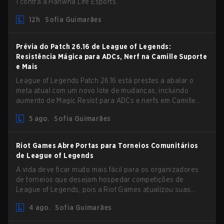
1 contra a Hanwha Life Esports.
12h
Sofia Guimarães
Prévia do Patch 26.16 de League of Legends:
Resistência Mágica para ADCs, Nerf na Camille Suporte
e Mais
League of Legends Patch 26.16 está prestes a abalar o
meta atual com um novo lote de mudanças, incluindo
aumento de Magic Resist para ADCs e nerfs em Camille
que podem impactar sua presença no support.
5 ago.
Sofia Guimarães
Riot Games Abre Portas para Torneios Comunitários
de League of Legends
A vida deve ficar muito mais fácil para os organizadores
de torneios que desejam hospedar competições de
League of Legends, pois a Riot Games atualizou suas
Diretrizes de Competições Comunitárias. As mudanças
4 ago.
Sofia Guimarães
removem várias restrições desatualizadas.