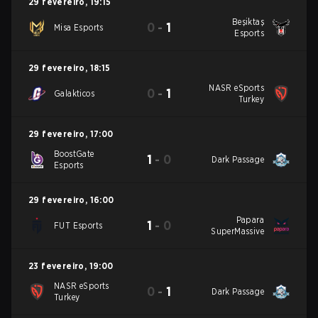
29 fevereiro
,
19:15
Beşiktaş
0
-
1
Misa Esports
Esports
29 fevereiro
,
18:15
NASR eSports
0
-
1
Galakticos
Turkey
29 fevereiro
,
17:00
BoostGate
1
-
0
Dark Passage
Esports
29 fevereiro
,
16:00
Papara
1
-
0
FUT Esports
SuperMassive
23 fevereiro
,
19:00
NASR eSports
0
-
1
Dark Passage
Turkey