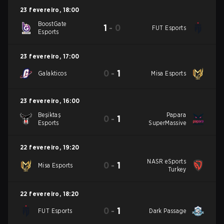
23 fevereiro
,
18:00
BoostGate
1
-
0
FUT Esports
Esports
23 fevereiro
,
17:00
0
-
1
Galakticos
Misa Esports
23 fevereiro
,
16:00
Beşiktaş
Papara
0
-
1
Esports
SuperMassive
22 fevereiro
,
19:20
NASR eSports
0
-
1
Misa Esports
Turkey
22 fevereiro
,
18:20
0
-
1
FUT Esports
Dark Passage