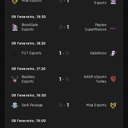
0
-
1
Misa Esports
Esports
09 fevereiro
,
19:30
BoostGate
Papara
0
-
1
Esports
SuperMassive
09 fevereiro
,
18:20
1
-
0
FUT Esports
Galakticos
09 fevereiro
,
17:20
Beşiktaş
NASR eSports
1
-
0
Esports
Turkey
09 fevereiro
,
16:00
0
-
1
Dark Passage
Misa Esports
08 fevereiro
,
19:00