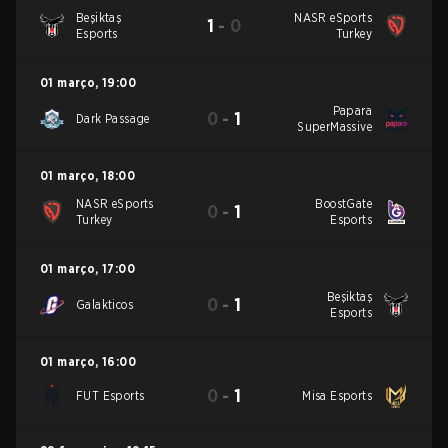
Beşiktaş
NASR eSports
1
-
0
Esports
Turkey
01 março
,
19:00
Papara
0
-
1
Dark Passage
SuperMassive
01 março
,
18:00
NASR eSports
BoostGate
0
-
1
Turkey
Esports
01 março
,
17:00
Beşiktaş
0
-
1
Galakticos
Esports
01 março
,
16:00
0
-
1
FUT Esports
Misa Esports