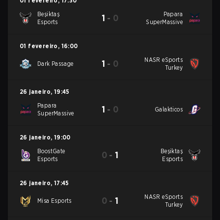
01 fevereiro
,
17:30
Beşiktaş
Papara
1
-
0
Esports
SuperMassive
01 fevereiro
,
16:00
NASR eSports
1
-
0
Dark Passage
Turkey
26 janeiro
,
19:45
Papara
1
-
0
Galakticos
SuperMassive
26 janeiro
,
19:00
BoostGate
Beşiktaş
0
-
1
Esports
Esports
26 janeiro
,
17:45
NASR eSports
0
-
1
Misa Esports
Turkey