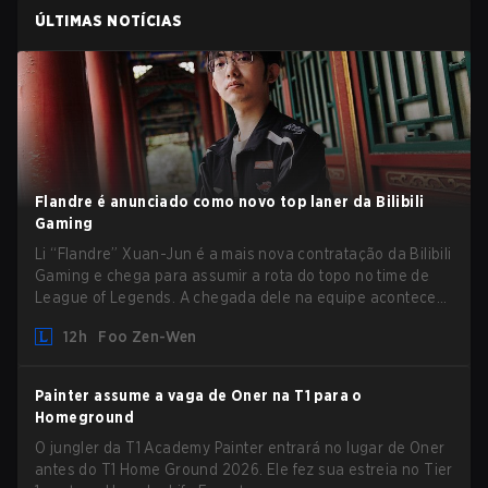
ÚLTIMAS NOTÍCIAS
Flandre é anunciado como novo top laner da Bilibili
Gaming
Li “Flandre” Xuan-Jun é a mais nova contratação da Bilibili
Gaming e chega para assumir a rota do topo no time de
League of Legends. A chegada dele na equipe acontece
logo depois daquele anúncio surpreendente do mês
12h
Foo Zen-Wen
passado, quando Chen “Bin” Zen-bin avisou que faria
uma pausa temporária do competitivo.
Painter assume a vaga de Oner na T1 para o
Homeground
O jungler da T1 Academy Painter entrará no lugar de Oner
antes do T1 Home Ground 2026. Ele fez sua estreia no Tier