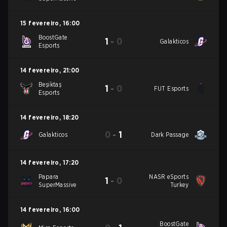
15 fevereiro
,
16:00
BoostGate
1
-
0
Galakticos
Esports
14 fevereiro
,
21:00
Beşiktaş
1
-
0
FUT Esports
Esports
14 fevereiro
,
18:20
0
-
1
Galakticos
Dark Passage
14 fevereiro
,
17:20
Papara
NASR eSports
1
-
0
SuperMassive
Turkey
14 fevereiro
,
16:00
BoostGate