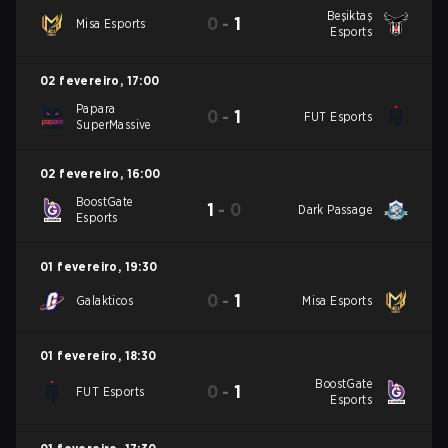
Beşiktaş
0
-
1
Misa Esports
Esports
02 fevereiro
,
17:00
Papara
0
-
1
FUT Esports
SuperMassive
02 fevereiro
,
16:00
BoostGate
1
-
0
Dark Passage
Esports
01 fevereiro
,
19:30
0
-
1
Galakticos
Misa Esports
01 fevereiro
,
18:30
BoostGate
0
-
1
FUT Esports
Esports