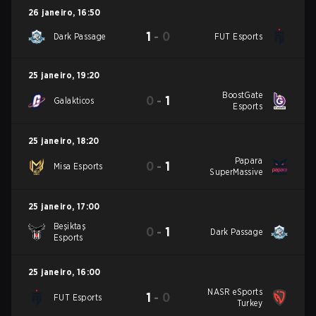
26 janeiro
,
16:50
1
-
0
Dark Passage
FUT Esports
25 janeiro
,
19:20
BoostGate
0
-
1
Galakticos
Esports
25 janeiro
,
18:20
Papara
0
-
1
Misa Esports
SuperMassive
25 janeiro
,
17:00
Beşiktaş
0
-
1
Dark Passage
Esports
25 janeiro
,
16:00
NASR eSports
1
-
0
FUT Esports
Turkey