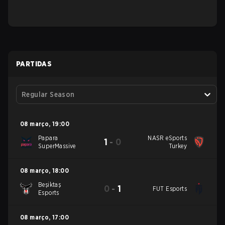
PARTIDAS
Regular Season
08 março
,
19:00
Papara
NASR eSports
1
-
0
SuperMassive
Turkey
08 março
,
18:00
Beşiktaş
0
-
1
FUT Esports
Esports
08 março
,
17:00