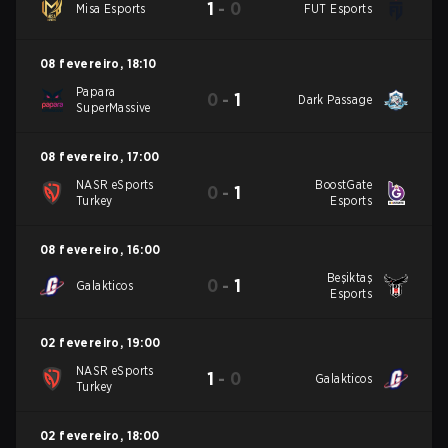
1
-
0
Misa Esports
FUT Esports
08 fevereiro
,
18:10
Papara
0
-
1
Dark Passage
SuperMassive
08 fevereiro
,
17:00
NASR eSports
BoostGate
0
-
1
Turkey
Esports
08 fevereiro
,
16:00
Beşiktaş
0
-
1
Galakticos
Esports
02 fevereiro
,
19:00
NASR eSports
1
-
0
Galakticos
Turkey
02 fevereiro
,
18:00