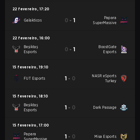
22 fevereiro
,
17:20
Papara
0
-
1
Galakticos
SuperMassive
22 fevereiro
,
16:00
Beşiktaş
BoostGate
0
-
1
Esports
Esports
15 fevereiro
,
19:10
NASR eSports
1
-
0
FUT Esports
Turkey
15 fevereiro
,
18:10
Beşiktaş
1
-
0
Dark Passage
Esports
15 fevereiro
,
17:00
Papara
1
-
0
Misa Esports
SuperMassive