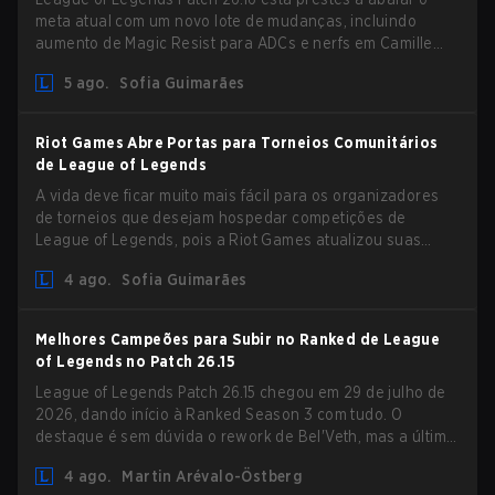
meta atual com um novo lote de mudanças, incluindo
aumento de Magic Resist para ADCs e nerfs em Camille
que podem impactar sua presença no support.
5 ago.
Sofia Guimarães
Riot Games Abre Portas para Torneios Comunitários
de League of Legends
A vida deve ficar muito mais fácil para os organizadores
de torneios que desejam hospedar competições de
League of Legends, pois a Riot Games atualizou suas
Diretrizes de Competições Comunitárias. As mudanças
4 ago.
Sofia Guimarães
removem várias restrições desatualizadas.
Melhores Campeões para Subir no Ranked de League
of Legends no Patch 26.15
League of Legends Patch 26.15 chegou em 29 de julho de
2026, dando início à Ranked Season 3 com tudo. O
destaque é sem dúvida o rework de Bel'Veth, mas a última
atualização também trouxe algumas mudanças
4 ago.
Martin Arévalo-Östberg
necessárias em picks que estavam overperforming. Com