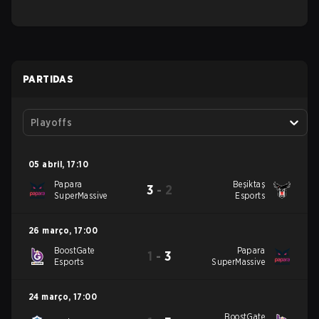
PARTIDAS
Playoffs
05 abril
,
17:10
Papara
Beşiktaş
3
-
2
SuperMassive
Esports
26 março
,
17:00
BoostGate
Papara
1
-
3
Esports
SuperMassive
24 março
,
17:00
BoostGate