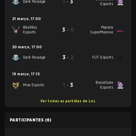
1
-
3
Dark Passage
Esports
21 março
,
17:00
Beşiktaş
Papara
3
-
0
Esports
SuperMassive
20 março
,
17:00
3
-
2
Dark Passage
FUT Esports
19 março
,
17:15
BoostGate
1
-
3
Misa Esports
Esports
Ver todas as partidas de LoL
PARTICIPANTES
(6)