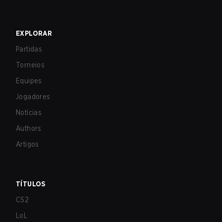
EXPLORAR
Partidas
Torneios
Equipes
Jogadores
Notícias
Authors
Artigos
TÍTULOS
CS2
LoL