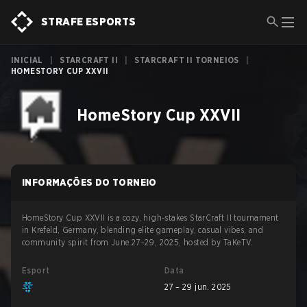
STRAFE ESPORTS
INICIAL
|
STARCRAFT II
|
STARCRAFT II TORNEIOS
|
HOMESTORY CUP XXVII
HomeStory Cup XXVII
INFORMAÇÕES DO TORNEIO
HomeStory Cup XXVII is a cozy, high-stakes StarCraft II tournament
in Krefeld, Germany, blending elite gameplay, casual vibes, and
community spirit from June 27–29, 2025, hosted by TaKeTV.
Esport
Data
27 – 29 jun. 2025