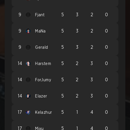
9
5
3
2
0
Fjant
9
5
3
2
0
MaNa
9
5
3
2
0
Gerald
14
5
2
3
0
Harstem
14
5
2
3
0
ForJumy
14
5
2
3
0
Elazer
17
5
1
4
0
Kelazhur
17
5
1
4
0
Mixu