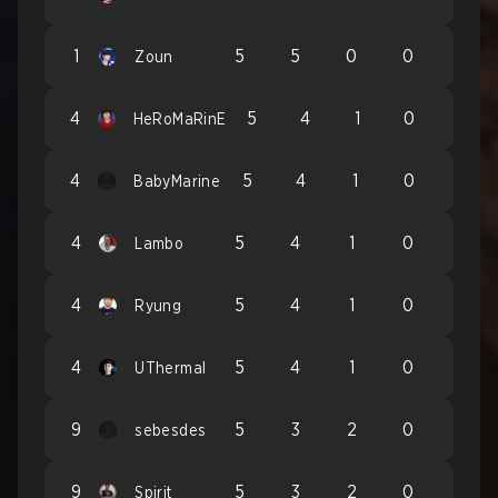
1
5
5
0
0
Zoun
4
5
4
1
0
HeRoMaRinE
4
5
4
1
0
BabyMarine
4
5
4
1
0
Lambo
4
5
4
1
0
Ryung
4
5
4
1
0
UThermal
9
5
3
2
0
sebesdes
9
5
3
2
0
Spirit