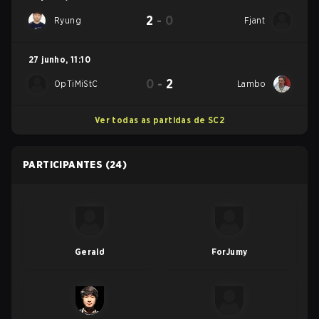
2
-
0
Ryung
Fjant
27 junho
,
11:10
0
-
2
OpTiMiStC
Lambo
Ver todas as partidas de SC2
PARTICIPANTES
(24)
Gerald
ForJumy