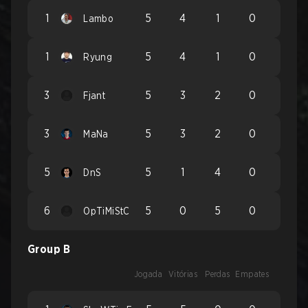
1
5
4
1
0
Lambo
1
5
4
1
0
Ryung
3
5
3
2
0
Fjant
3
5
3
2
0
MaNa
5
5
1
4
0
DnS
6
5
0
5
0
OpTiMiStC
Group B
Jogada
Vitórias
Perdas
Empates