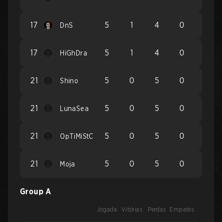
17
5
1
4
0
DnS
17
5
1
4
0
HiGhDra
21
5
0
5
0
Shino
21
5
0
5
0
LunaSea
21
5
0
5
0
OpTiMiStC
21
5
0
5
0
Moja
Group A
Jogada
Vitórias
Perdas
Empates