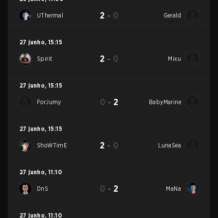
2
-
0
UThermal
Gerald
27 junho
,
15:15
2
-
0
Spirit
Mixu
27 junho
,
15:15
0
-
2
ForJumy
BabyMarine
27 junho
,
15:15
2
-
0
ShoWTimE
LunaSea
27 junho
,
11:10
0
-
2
DnS
MaNa
27 junho
,
11:10