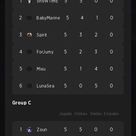
1
5
5
0
0
ShoWTimE
2
5
4
1
0
BabyMarine
3
5
3
2
0
Spirit
4
5
2
3
0
ForJumy
5
5
1
4
0
Mixu
6
5
0
5
0
LunaSea
Group C
Jogada
Vitórias
Perdas
Empates
1
5
5
0
0
Zoun