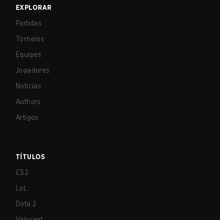
EXPLORAR
Partidas
Torneios
Equipes
Jogadores
Notícias
Authors
Artigos
TÍTULOS
CS2
LoL
Dota 2
Valorant