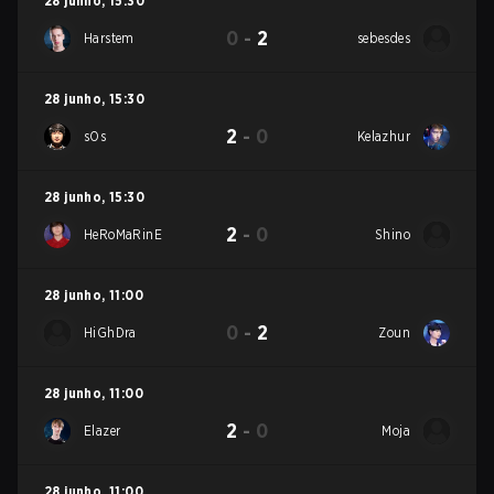
28 junho
,
15:30
0
-
2
Harstem
sebesdes
28 junho
,
15:30
2
-
0
sOs
Kelazhur
28 junho
,
15:30
2
-
0
HeRoMaRinE
Shino
28 junho
,
11:00
0
-
2
HiGhDra
Zoun
28 junho
,
11:00
2
-
0
Elazer
Moja
28 junho
,
11:00