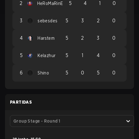
2
5
4
1
0
HeRoMaRinE
3
5
3
2
0
sebesdes
4
5
2
3
0
Harstem
5
5
1
4
0
Kelazhur
6
5
0
5
0
Shino
PARTIDAS
Group Stage - Round 1