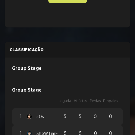
CLASSIFICAÇÃO
Group Stage
Group Stage
Jogada
Vitórias
Perdas
Empates
1
5
5
0
0
sOs
1
5
5
0
0
ShoWTimE