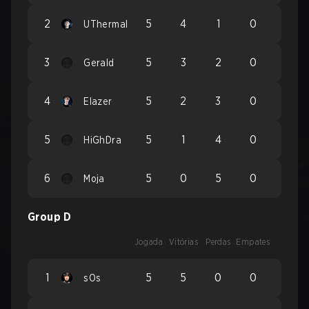
2
5
4
1
0
UThermal
3
5
3
2
0
Gerald
4
5
2
3
0
Elazer
5
5
1
4
0
HiGhDra
6
5
0
5
0
Moja
Group D
Jogada
Vitórias
Perdas
Empates
1
5
5
0
0
sOs