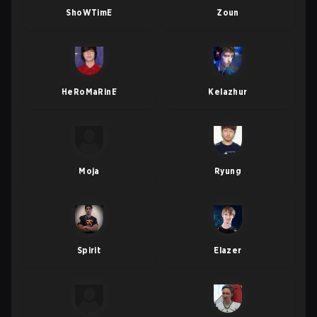
ShoWTimE
Zoun
HeRoMaRinE
Kelazhur
Moja
Ryung
Spirit
Elazer