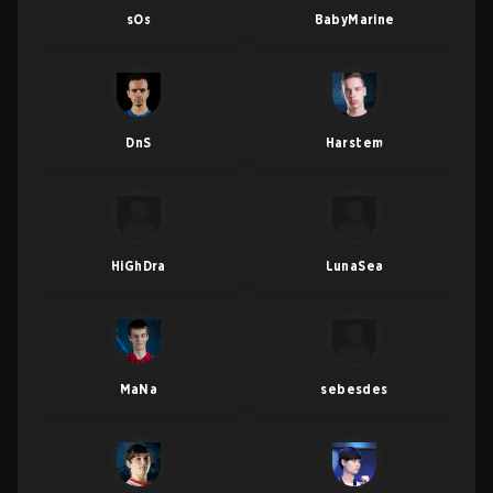
sOs
BabyMarine
DnS
Harstem
HiGhDra
LunaSea
MaNa
sebesdes