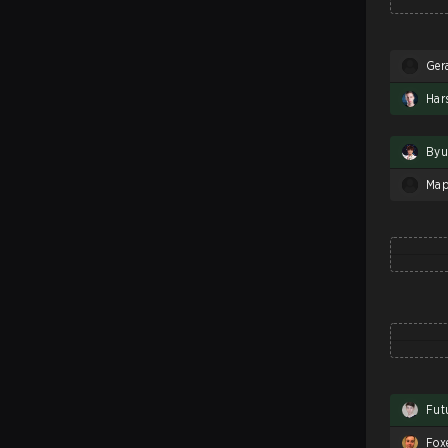
Ger
Har
By
Map
Fut
Fox