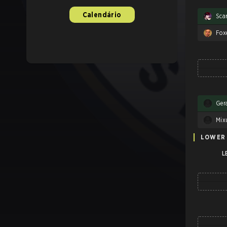
Calendário
Scar
Fox
Ger
Mix
LOWER
L