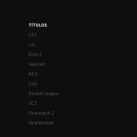
TÍTULOS
CS2
LoL
Dota 2
Valorant
R6:S
CoD
Rocket League
SC2
Overwatch 2
Hearthstone