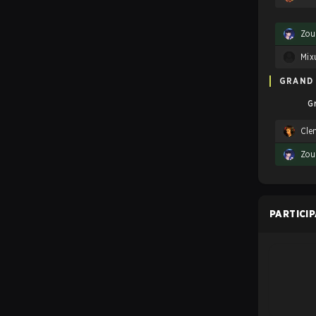
Zou
Mix
GRAND 
G
Cle
Zou
PARTICI