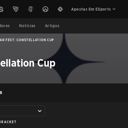
Apostas Em ESports
dores
Notícias
Artigos
AR FEST: CONSTELLATION CUP
tellation Cup
S
BRACKET