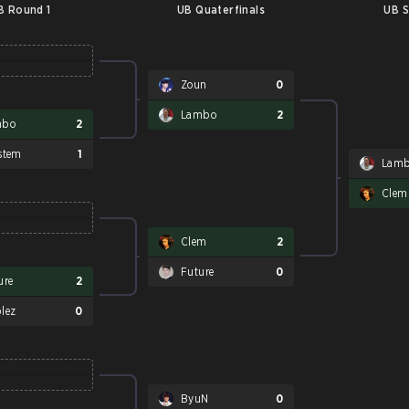
B Round 1
UB Quaterfinals
UB S
Zoun
0
Lambo
2
mbo
2
stem
1
Lam
Clem
Clem
2
Future
0
ure
2
lez
0
ByuN
0