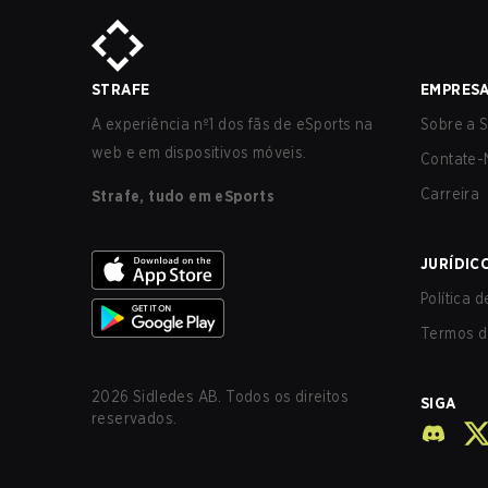
STRAFE
EMPRES
A experiência nº1 dos fãs de eSports na
Sobre a S
web e em dispositivos móveis.
Contate-
Carreira
Strafe, tudo em eSports
JURÍDIC
Política 
Termos d
2026
Sidledes AB. Todos os direitos
SIGA
reservados.