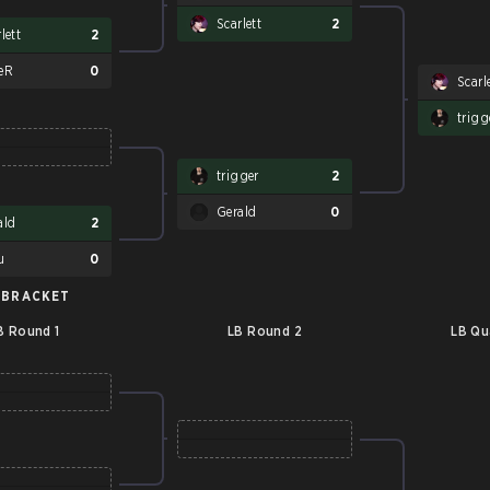
Scarlett
2
lett
2
eR
0
Scarl
trigg
trigger
2
Gerald
0
ald
2
u
0
 BRACKET
B Round 1
LB Round 2
LB Qu