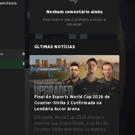
emifinals
UB Final
Nenhum comentário ainda
Faça login e seja o primeiro a iniciar a
conversa!
ÚLTIMAS NOTÍCIAS
bo
0
3
Final do Esports World Cup 2026 de
Counter-Strike 2 Confirmada na
Clem
4
Lendária Accor Arena
trigger
2
O Esports World Cup 2026 elevou o
nível de sua Grand Finale, e os fãs de
Counter-Strike têm todos os motivos