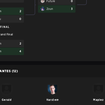
Future
0
Zoun
3
n
2
u
0
FINAL
rand Final
m
2
n
4
PANTES
(12)
Gerald
Harstem
Maplez