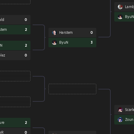
Lam
Byu
ald
0
stem
2
Harstem
0
ByuN
3
uN
2
lez
0
Scarl
Zoun
ure
2
eR
0