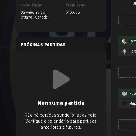
U
Localização
Premiação
Bayview Yards,
$10,635
Ottawa, Canada
La
PRÓXIMAS PARTIDAS
Har
Fut
Nenhuma partida
Map
Não há partidas sendo jogadas hoje.
Verifique o calendário para partidas
anteriores e futuras.