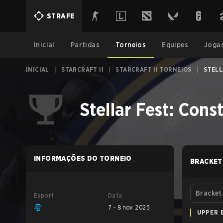
STRAFE
Inicial
Partidas
Torneios
Equipes
Joga
INICIAL
|
STARCRAFT II
|
STARCRAFT II TORNEIOS
|
STELL
Stellar Fest: Cons
INFORMAÇÕES DO TORNEIO
BRACKET
Bracket
Esport
Data
7 – 8 nov. 2025
UPPER 