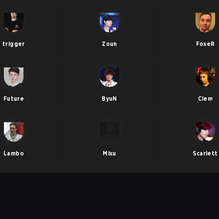
trigger
Zoun
FoxeR
Future
ByuN
Clem
Lambo
Mixu
Scarlett