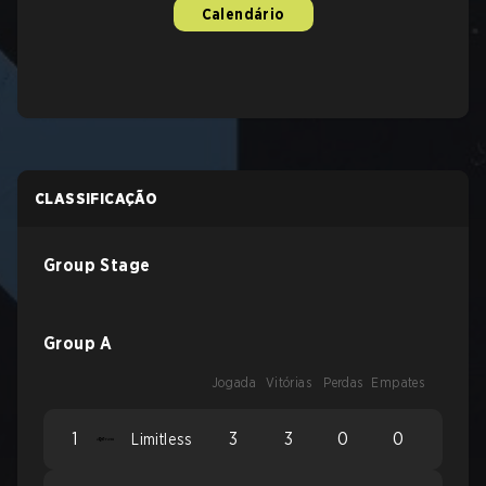
Calendário
CLASSIFICAÇÃO
Group Stage
Group A
Jogada
Vitórias
Perdas
Empates
1
3
3
0
0
Limitless