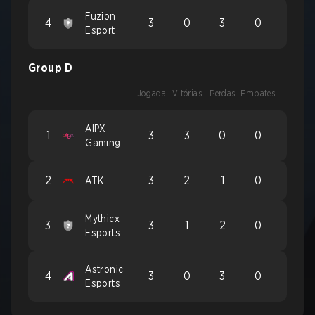
Fuzion
4
3
0
3
0
Esport
Group D
Jogada
Vitórias
Perdas
Empates
AIPX
1
3
3
0
0
Gaming
2
3
2
1
0
ATK
Mythicx
3
3
1
2
0
Esports
Astronic
4
3
0
3
0
Esports