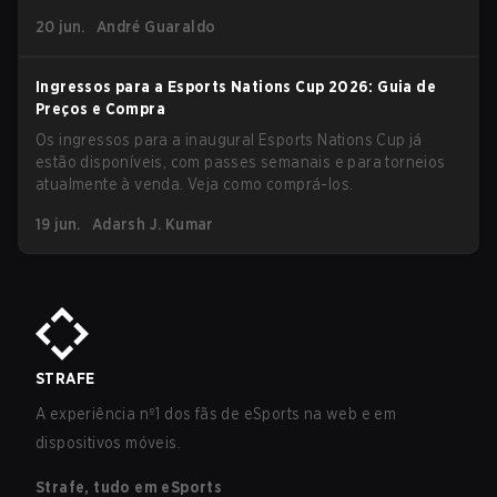
2026.
20 jun.
André Guaraldo
Ingressos para a Esports Nations Cup 2026: Guia de
Preços e Compra
Os ingressos para a inaugural Esports Nations Cup já
estão disponíveis, com passes semanais e para torneios
atualmente à venda. Veja como comprá-los.
19 jun.
Adarsh J. Kumar
STRAFE
A experiência nº1 dos fãs de eSports na web e em
dispositivos móveis.
Strafe, tudo em eSports