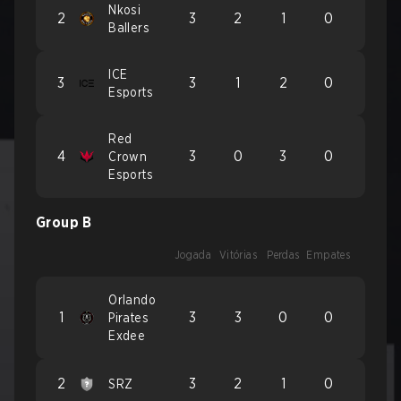
Nkosi
2
3
2
1
0
Ballers
ICE
3
3
1
2
0
Esports
Red
4
3
0
3
0
Crown
Esports
Group B
Jogada
Vitórias
Perdas
Empates
Orlando
1
3
3
0
0
Pirates
Exdee
2
3
2
1
0
SRZ