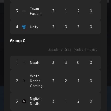
Team
3
3
1
2
0
Fusion
4
3
0
3
0
Unity
Group C
Jogada
Vitórias
Perdas
Empates
1
3
3
0
0
Nixuh
White
2
3
2
1
0
Rabbit
Gaming
Digital
3
3
1
2
0
Devils