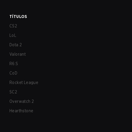
TÍTULOS
CS2
LoL
Dota 2
Valorant
R6:S
CoD
Rocket League
SC2
Overwatch 2
Hearthstone