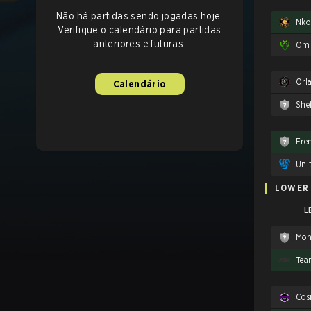
Não há partidas sendo jogadas hoje.
Nkos
Verifique o calendário para partidas
anteriores e futuras.
Omn
Calendário
Shef
Fre
Uni
LOWER
L
Mon
Tea
Cos