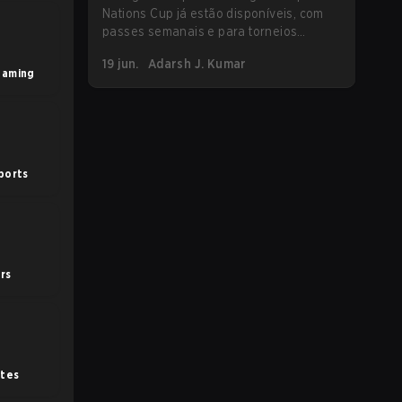
Nations Cup já estão disponíveis, com
passes semanais e para torneios
atualmente à venda. Veja como comprá-
19 jun.
Adarsh J. Kumar
los.
Gaming
ports
ers
utes