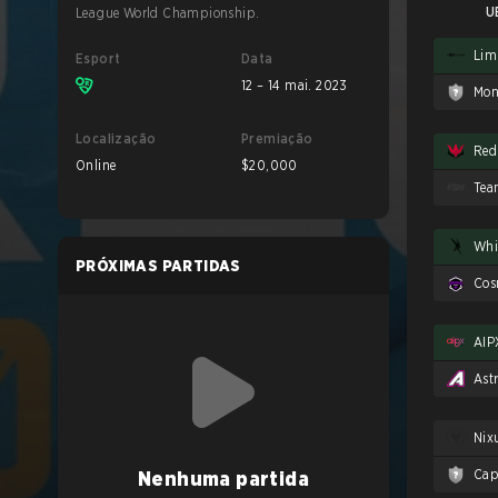
U
League World Championship.
Limi
Esport
Data
12 – 14 mai. 2023
Mon
Localização
Premiação
Online
$20,000
Tea
PRÓXIMAS PARTIDAS
Cos
AIP
Ast
Nix
Nenhuma partida