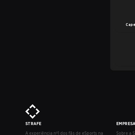
Cape
STRAFE
EMPRES
A experiência nº1 dos fãs de eSports na
Sobre a S