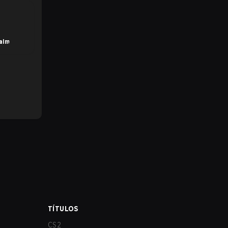
alm
TÍTULOS
CS2