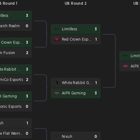
B Round 1
UB Round 2
UB 
tless
3
arch Realm
0
Limitless
3
Red Crown Esports
1
Red Crown Esports
3
m Fusion
2
Limit
AIPX
White Rabbit Gaming
3
miCo Esports
2
White Rabbit Gaming
1
AIPX Gaming
3
X Gaming
3
ronic Esports
0
uh
1
Cape Flat Warriors
0
Nixuh
0