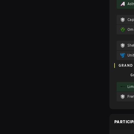
Ast
Omn
Shef
Uni
GRAND 
G
Limi
Fre
PARTICI