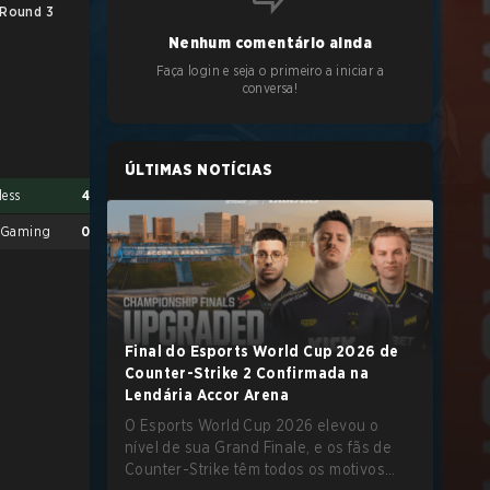
Round 3
UB Final
Nenhum comentário ainda
Faça login e seja o primeiro a iniciar a
conversa!
ÚLTIMAS NOTÍCIAS
less
4
 Gaming
0
Final do Esports World Cup 2026 de
Counter-Strike 2 Confirmada na
Limitless
4
Lendária Accor Arena
French class
2
O Esports World Cup 2026 elevou o
nível de sua Grand Finale, e os fãs de
Counter-Strike têm todos os motivos