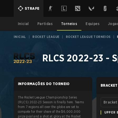
STRAFE
Inicial
Partidas
Torneios
Equipes
Joga
INICIAL
|
ROCKET LEAGUE
|
ROCKET LEAGUE TORNEIOS
|
RLCS 2022-23 - S
INFORMAÇÕES DO TORNEIO
BRACKET
The Rocket League Championship Series
(RLCS) 2022-23 Season is finally here. Teams
Bracket
from 7 regions all over the globe are set to
compete for their share of the $6,000,000
UPPER 
prize pool and a shot at glory at the Rocket