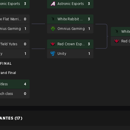
ronic Esports
3
Astronic Esports
3
Cape Flat Warriors
0
White Rabbit Gaming
3
ius Gaming
1
Omnius Gaming
1
field Yutes
0
Red Crown Esports
3
ty
1
Unity
1
FINAL
rand Final
tless
4
nch class
0
PANTES
(17)