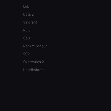
LoL
Dota 2
Valorant
R6:S
CoD
Rocket League
SC2
Overwatch 2
Hearthstone