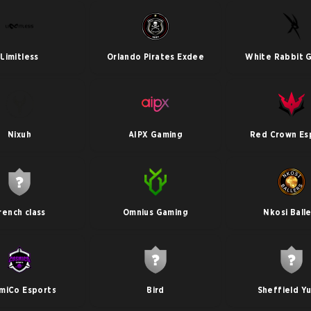
Limitless
Orlando Pirates Exdee
White Rabbit 
Nixuh
AIPX Gaming
Red Crown Es
rench class
Omnius Gaming
Nkosi Ball
miCo Esports
Bird
Sheffield Y