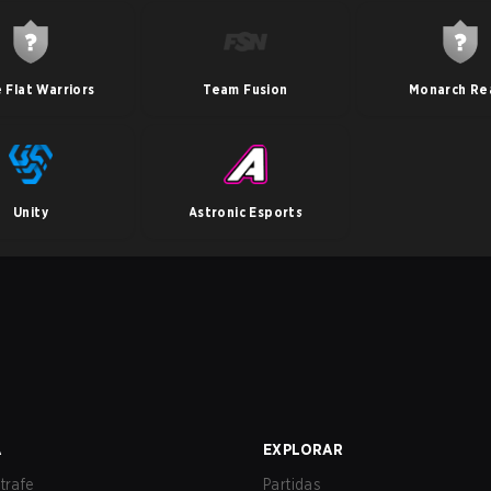
 Flat Warriors
Team Fusion
Monarch Re
Unity
Astronic Esports
A
EXPLORAR
trafe
Partidas