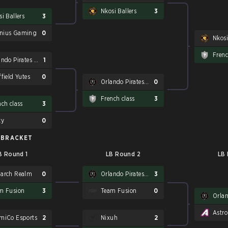
Nkosi Ballers
3
i Ballers
3
ius Gaming
0
Nkosi
Frenc
Orlando Pirates Exdee
1
field Yutes
0
Orlando Pirates Exdee
0
French class
3
nch class
3
ty
0
 BRACKET
B Round 1
LB Round 2
LB
arch Realm
0
Orlando Pirates Exdee
3
m Fusion
3
Team Fusion
0
Astro
miCo Esports
2
Nixuh
2