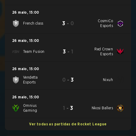
26 maio
,
15:00
CosmiCo
3
-
0
French class
Esports
26 maio
,
15:00
Red Crown
3
-
1
Team Fusion
Esports
26 maio
,
15:00
Vendetta
0
-
3
Nixuh
Esports
26 maio
,
15:00
Omnius
1
-
3
Nkosi Ballers
Gaming
Ver todas as partidas de Rocket League