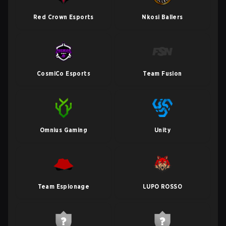
Red Crown Esports
Nkosi Ballers
CosmiCo Esports
Team Fusion
Omnius Gaming
Unity
Team Espionage
LUPO ROSSO