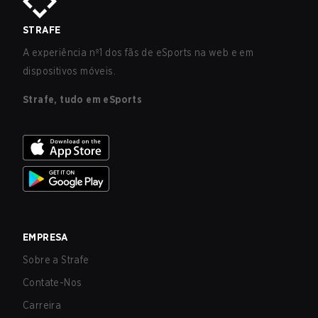
STRAFE
A experiência nº1 dos fãs de eSports na web e em
dispositivos móveis.
Strafe, tudo em eSports
EMPRESA
Sobre a Strafe
Contate-Nos
Carreira