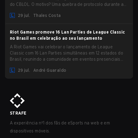
do CBLOL. O motivo? Uma quebra de protocolo durante a
Seleção de Campeões.
29 jul.
Thales Costa
Riot Games promove 16 Lan Parties de League Classic
no Brasil em celebração ao seu lançamento
A Riot Games vai celebrar o lançamento de League
Classic com 16 Lan Parties simultâneas em 12 estados do
Brasil, reunindo a comunidade em eventos presenciais
nos dias 01 e 02 de agosto.
29 jul.
André Guaraldo
STRAFE
A experiência nº1 dos fãs de eSports na web e em
dispositivos móveis.