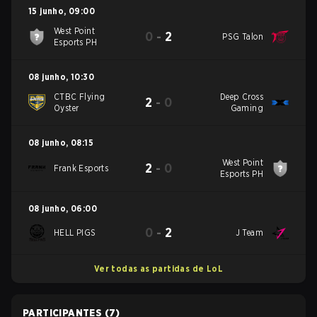
15 junho
,
09:00
West Point
0
-
2
PSG Talon
Esports PH
08 junho
,
10:30
CTBC Flying
Deep Cross
2
-
0
Oyster
Gaming
08 junho
,
08:15
West Point
2
-
0
Frank Esports
Esports PH
08 junho
,
06:00
0
-
2
HELL PIGS
J Team
Ver todas as partidas de LoL
PARTICIPANTES
(7)