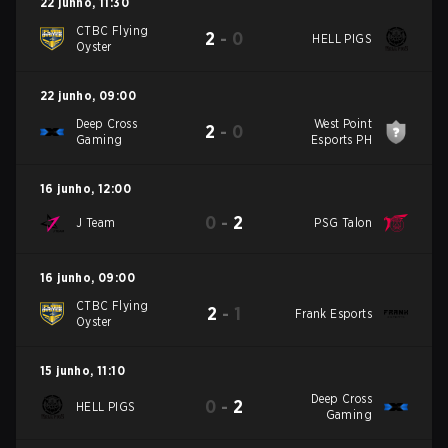
22 junho
,
11:30
CTBC Flying
2
-
0
HELL PIGS
Oyster
22 junho
,
09:00
Deep Cross
West Point
2
-
0
Gaming
Esports PH
16 junho
,
12:00
0
-
2
J Team
PSG Talon
16 junho
,
09:00
CTBC Flying
2
-
1
Frank Esports
Oyster
15 junho
,
11:10
Deep Cross
0
-
2
HELL PIGS
Gaming