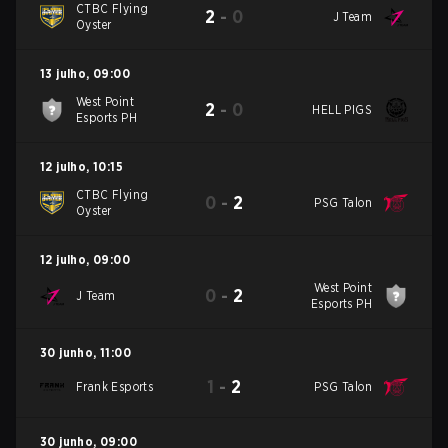
CTBC Flying
2
-
0
J Team
Oyster
13 julho
,
09:00
West Point
2
-
0
HELL PIGS
Esports PH
12 julho
,
10:15
CTBC Flying
0
-
2
PSG Talon
Oyster
12 julho
,
09:00
West Point
0
-
2
J Team
Esports PH
30 junho
,
11:00
1
-
2
Frank Esports
PSG Talon
30 junho
,
09:00