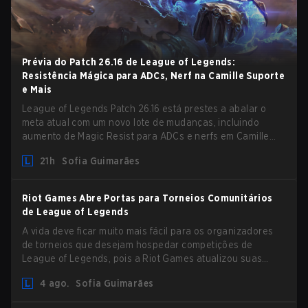
Prévia do Patch 26.16 de League of Legends:
Resistência Mágica para ADCs, Nerf na Camille Suporte
e Mais
League of Legends Patch 26.16 está prestes a abalar o
meta atual com um novo lote de mudanças, incluindo
aumento de Magic Resist para ADCs e nerfs em Camille
que podem impactar sua presença no support.
21h
Sofia Guimarães
Riot Games Abre Portas para Torneios Comunitários
de League of Legends
A vida deve ficar muito mais fácil para os organizadores
de torneios que desejam hospedar competições de
League of Legends, pois a Riot Games atualizou suas
Diretrizes de Competições Comunitárias. As mudanças
4 ago.
Sofia Guimarães
removem várias restrições desatualizadas.