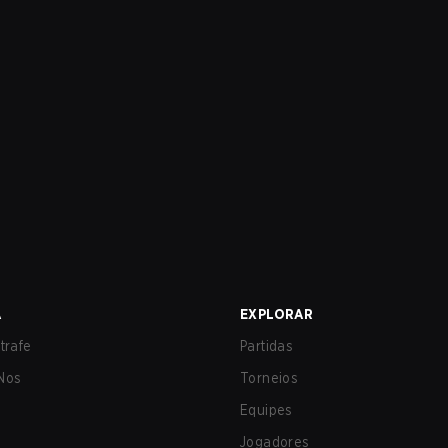
A
EXPLORAR
trafe
Partidas
Nos
Torneios
Equipes
Jogadores