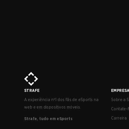
STRAFE
EMPRES
A experiência nº1 dos fãs de eSports na
Sobre a S
web e em dispositivos móveis.
Contate-
Carreira
Strafe, tudo em eSports