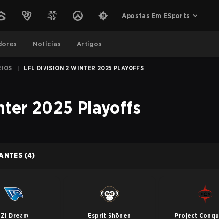
Apostas Em ESports
dores
Notícias
Artigos
EIOS
|
LFL DIVISION 2 WINTER 2025 PLAYOFFS
nter 2025 Playoffs
PANTES
(4)
IZI Dream
Esprit Shōnen
Project Conqu