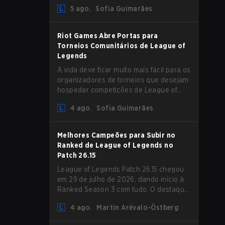
aumento de Magic Resist para ADCs e
5 ago.
Sofia Guimarães
nerfs em Camille que podem impactar
sua presença no support.
Riot Games Abre Portas para
Torneios Comunitários de League of
Legends
A vida deve ficar muito mais fácil para os
organizadores de torneios que desejam
hospedar competições de League of
Legends, pois a Riot Games atualizou
4 ago.
Sofia Guimarães
suas Diretrizes de Competições
Comunitárias. As mudanças removem
várias restrições desatualizadas.
Melhores Campeões para Subir no
Ranked de League of Legends no
Patch 26.15
League of Legends Patch 26.15 chegou
em 29 de julho de 2026, dando início à
Ranked Season 3 com tudo. O destaque
é sem dúvida o rework de Bel'Veth, mas
4 ago.
Martin Arévalo-Östberg
a última atualização também trouxe
algumas mudanças necessárias em