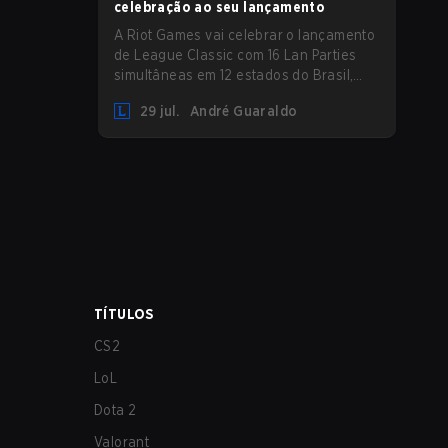
celebração ao seu lançamento
A Riot Games vai celebrar o lançamento
de League Classic com 16 Lan Parties
simultâneas em 12 estados do Brasil,
reunindo a comunidade em eventos
29 jul.
André Guaraldo
presenciais nos dias 01 e 02 de agosto.
TÍTULOS
CS2
LoL
Dota 2
Valorant