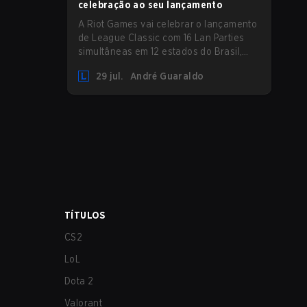
celebração ao seu lançamento
A Riot Games vai celebrar o lançamento
de League Classic com 16 Lan Parties
simultâneas em 12 estados do Brasil,
reunindo a comunidade em eventos
29 jul.
André Guaraldo
presenciais nos dias 01 e 02 de agosto.
TÍTULOS
CS2
LoL
Dota 2
Valorant