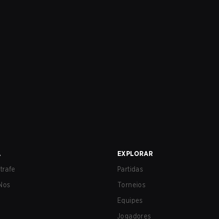
A
EXPLORAR
trafe
Partidas
Nos
Torneios
Equipes
Jogadores