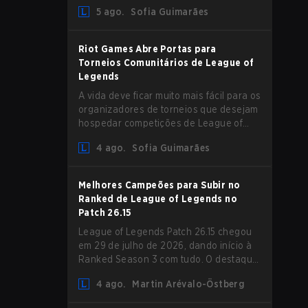
aumento de Magic Resist para ADCs e
5 ago.
Sofia Guimarães
nerfs em Camille que podem impactar
sua presença no support.
Riot Games Abre Portas para
Torneios Comunitários de League of
Legends
A vida deve ficar muito mais fácil para os
organizadores de torneios que desejam
hospedar competições de League of
Legends, pois a Riot Games atualizou
4 ago.
Sofia Guimarães
suas Diretrizes de Competições
Comunitárias. As mudanças removem
várias restrições desatualizadas.
Melhores Campeões para Subir no
Ranked de League of Legends no
Patch 26.15
League of Legends Patch 26.15 chegou
em 29 de julho de 2026, dando início à
Ranked Season 3 com tudo. O destaque
é sem dúvida o rework de Bel'Veth, mas
4 ago.
Martin Arévalo-Östberg
a última atualização também trouxe
algumas mudanças necessárias em