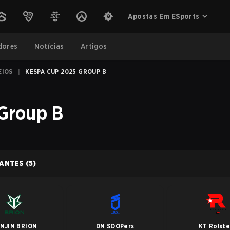
Apostas Em ESports
dores
Notícias
Artigos
EIOS
|
KESPA CUP 2025 GROUP B
Group B
PANTES
(5)
NJIN BRION
DN SOOPers
KT Rolste