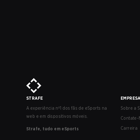
STRAFE
EMPRES
A experiência nº1 dos fãs de eSports na
Sobre a S
web e em dispositivos móveis.
Contate-
Carreira
Strafe, tudo em eSports