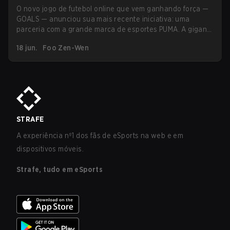
O novo jogo de futebol online que vem ganhando força —
GOALS — anunciou sua mais recente iniciativa: uma
parceria com a grande marca de esportes PUMA. A gigante
do setor se torna a primeira a se alinhar com a GOALS
18 jun.
Foo Zen-Wen
para o lançamento de uma linha exclusiva de cosméticos
colecionáveis.
STRAFE
A experiência nº1 dos fãs de eSports na web e em
dispositivos móveis.
Strafe, tudo em eSports