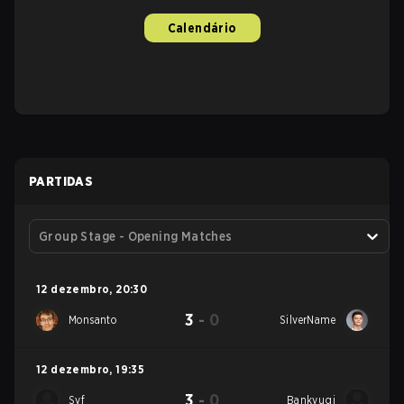
Calendário
PARTIDAS
Group Stage - Opening Matches
12 dezembro
,
20:30
3
-
0
Monsanto
SilverName
12 dezembro
,
19:35
3
-
0
Syf
Bankyugi