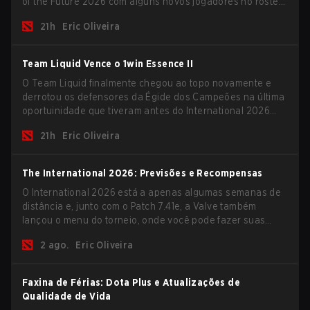
of the Future 2026 com alguns novos jogadores no roster
e levar uma grande premiação para casa antes do início
21h
Eric Oliveira
da nova temporada.
Team Liquid Vence o 1win Essence II
O Team Liquid finalmente chegou ao topo novamente e
derrotou os defensores da Égide dos Campeões na última
oportuinidade que tiveram antes do International 2026
começar e as equipes avançarem com tudo pra conquistar
21h
Eric Oliveira
uma chance de glória eterna.
The International 2026: Previsões e Recompensas
O International 2026 está a apenas algumas semanas de
distância e, junto com o Patch 7.41e, a Valve também
lançou o menu do torneio, onde você pode fazer suas
previsões para a Fase de Grupos e conferir as
2 ago.
Eric Oliveira
recompensas deste ano.
Faxina de Férias: Dota Plus e Atualizações de
Qualidade de Vida