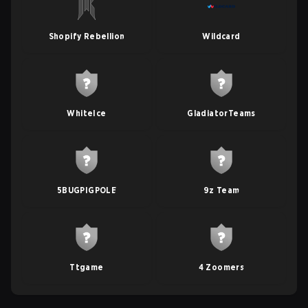
Shopify Rebellion
Wildcard
WhiteIce
GladiatorTeams
5BUGPIGPOLE
9z Team
Ttgame
4 Zoomers