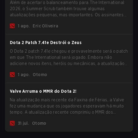
Além de acertar o balanceamento para The International
2026, o Summer Scrub também trouxe algumas
atualizações pequenas, mas importantes. Os assinantes
do Dota Plus receberam uma nova tela de breakdown pós-
1 ago.
Eric Oliveira
jogo e agora todos os jogadores podem vincular teclas de
atalho para unidades não-herói separadamente.
Dota 2 Patch 7.41e Destrói o Zeus
O Dota 2 patch 7.41e chegou e provavelmente será o patch
em que The International será jogado. Embora não
adicione novos itens, heróis ou mecânicas, a atualização
mais recente ajuda bastante a resolver alguns dos
1 ago.
Otomo
maiores problemas do jogo.
Valve Arruma o MMR do Dota 2!
Na atualização mais recente da Faxina de Férias, a Valve
fez uma mudança que os jogadores esperavam há muito
tempo. A atualização recente comprimiu o MMR dos
jogadores no ranking Imortal.
31 jul.
Otomo