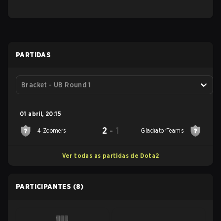
PARTIDAS
Bracket - UB Round 1
01 abril
,
20:15
2
-
1
4 Zoomers
GladiatorTeams
Ver todas as partidas de Dota2
PARTICIPANTES
(8)