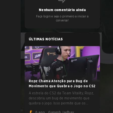
Nenhum comentário ainda
Faça login e seja o primeiro a iniciar a
conversa!
ÚLTIMAS NOTÍCIAS
Ropz Chama Atenção para Bug de
Movimento que Quebra o Jogo no CS2
A estrela do CS2 da Team Vitality, Ropz,
descobriu um bug de movimento que
quebra o jogo. Isso permite que os
jogadores alcancem velocidades
6 ago.
Ganesh Jadhav