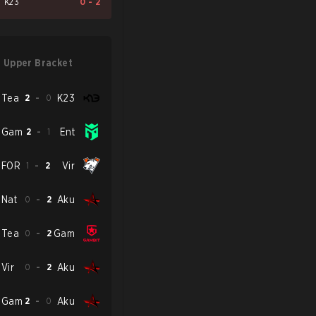
K23
0
-
2
Upper Bracket
Tea
2
-
0
K23
Gam
2
-
1
Ent
FOR
1
-
2
Vir
Nat
0
-
2
Aku
Tea
0
-
2
Gam
Vir
0
-
2
Aku
Gam
2
-
0
Aku