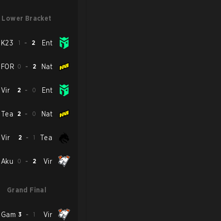
Lower Bracket
K23
1
-
2
Ent
FOR
0
-
2
Nat
Vir
2
-
0
Ent
Tea
2
-
0
Nat
Vir
2
-
1
Tea
Aku
0
-
2
Vir
Grand Final
Gam
3
-
1
Vir