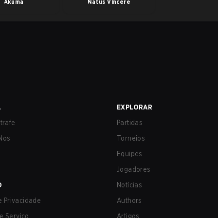
Akuma
Natus Vincere
A
EXPLORAR
trafe
Partidas
Nos
Torneios
Equipes
Jogadores
O
Notícias
de Privacidade
Authors
e Serviço
Artigos