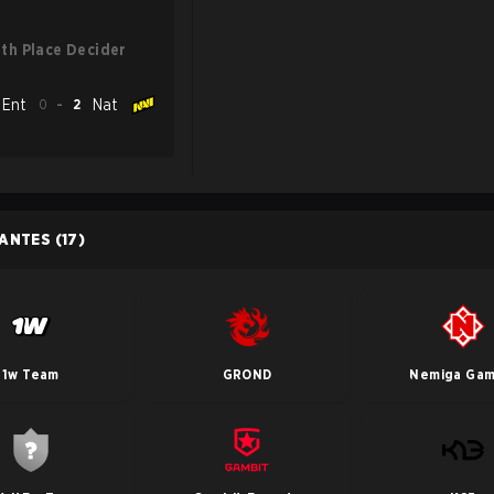
5th Place Decider
Ent
0
-
2
Nat
PANTES
(17)
1w Team
GROND
Nemiga Gam