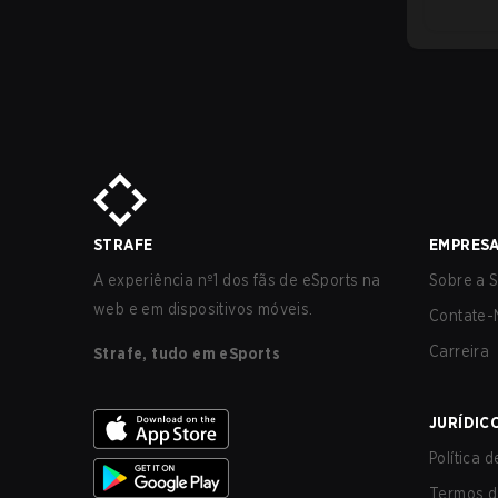
STRAFE
EMPRES
A experiência nº1 dos fãs de eSports na
Sobre a S
web e em dispositivos móveis.
Contate-
Carreira
Strafe, tudo em eSports
JURÍDIC
Política 
Termos d