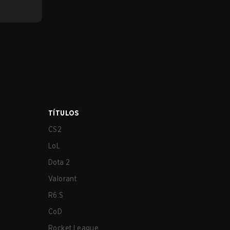
TÍTULOS
CS2
LoL
Dota 2
Valorant
R6:S
CoD
Rocket League