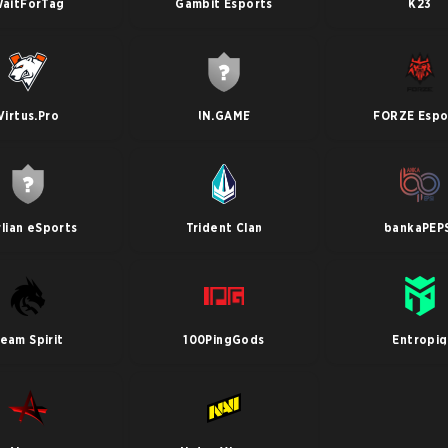
aitForTag
Gambit Esports
K23
Virtus.Pro
IN.GAME
FORZE Espo
lian eSports
Trident Clan
bankaPEP
eam Spirit
100PingGods
Entropiq