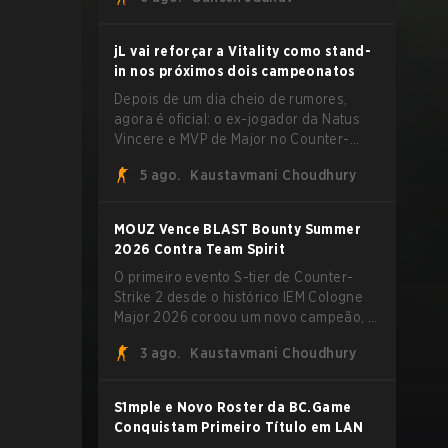
extremas explorando o sistema subtick.
jL vai reforçar a Vitality como stand-
in nos próximos dois campeonatos
Depois de um dia cheio de rumores,
agora é oficial: o ex-jogador da Natus
Vincere e MVP de Major no Counter-
Strike 2, Justinas "jL" Lekavičius, vai
5 ago.
Kaustavmani Choudhury
vestir a camisa da Team Vitality na
BLAST Open Porto e na PGL Masters
Bucharest.
MOUZ Vence BLAST Bounty Summer
2026 Contra Team Spirit
O primeiro evento S-tier de Counter-
Strike 2 desde o histórico IEM Cologne
Major 2026 coroou um novo campeão, e
é um nome familiar vestindo uma forma
3 ago.
Kaustavmani Choudhury
desconhecida. MOUZ, recém-saído de
roster moves e role shuffles, avançou
pela Team Spirit em uma série
S1mple e Novo Roster da BC.Game
dominante por 3-1 para erguer o troféu
Conquistam Primeiro Título em LAN
do BLAST Bounty Summer 2026.