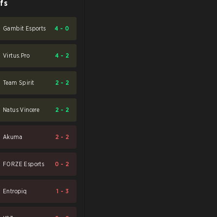
fs
Gambit Esports
4
-
0
Virtus.Pro
4
-
2
Team Spirit
2
-
2
Natus Vincere
2
-
2
Akuma
2
-
2
FORZE Esports
0
-
2
Entropiq
1
-
3