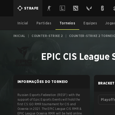
STRAFE
Inicial
Partidas
Torneios
Equipes
Joga
INICIAL
|
COUNTER-STRIKE 2
|
COUNTER-STRIKE 2 TORNEI
EPIC CIS League 
INFORMAÇÕES DO TORNEIO
BRACKET
Russian Esports Federation (RESF) with the
support of Epic Esports Events will hold the
Playoff
first CS:GO RMR tournament for CIS and
Oceania in 2021. The EPIC League CIS RMR &
EPIC League Oceania RMR will be held online.