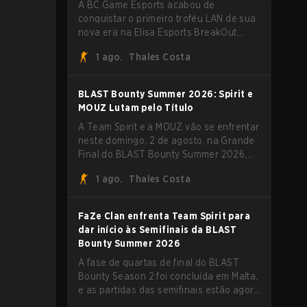
A BC.Game Esports acabou de
conquistar o primeiro troféu LAN de sua
nova era na Elisa Esports BreakOut
Series 1, e isso veio contra uma
1 ago.
Thales Costa
oposição forte. O roster revigorado
passou por cima da competição,
encerrando a campanha com cinco
BLAST Bounty Summer 2026: Spirit e
vitórias seguidas e uma varrida limpa de
MOUZ Lutam pelo Título
2-0 na final.
A Team Spirit e a MOUZ vão se enfrentar
neste domingo, 2 de agosto, na Grande
Final do BLAST Bounty Summer 2026,
em Attard, Malta, fechando um torneio
1 ago.
Thales Costa
que já entregou várias surpresas pelo
caminho.
FaZe Clan enfrenta Team Spirit para
dar início às Semifinais da BLAST
Bounty Summer 2026
A fase de quartas de final do BLAST
Bounty Season 2 foi concluída em Malta,
e as partidas das semifinais estão agora
definidas para sábado, 1º de agosto.