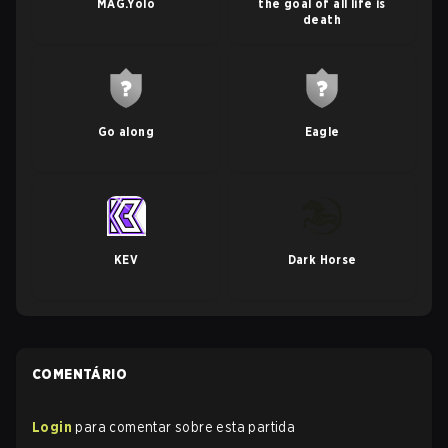
MAG.Yolo
the goal of all life is
death
Go along
Eagle
KEV
Dark Horse
COMENTÁRIO
Login
para comentar sobre esta partida