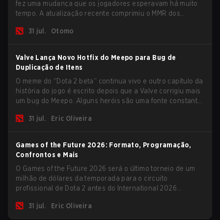
fez uma mudança que os jogadores esperavam há muito
tempo. A atualização recente comprimiu o MMR dos
jogadores no ranking Imortal.
31 jul.
Otomo
Valve Lança Novo Hotfix do Meepo para Bug de
Duplicação de Itens
O meme do “Dota 2 beta” continua vivo e outro capítulo da
história do jogo é escrito depois que a Valve corrigiu mais
um bug do Meepo. Alguns heróis são uma fonte constante
de bugs e, dentre o lineup completo, Morphling, Rubick e
31 jul.
Eric Oliveira
Meepo são os mais afetados por esses problemas.
Games of the Future 2026: Formato, Programação,
Confrontos e Mais
O Games of the Future 2026 será o último torneio de um
milhão de dólares da temporada para o circuito
profissional de Dota 2 antes do International 2026
encerrar um ciclo competitivo e começar o próximo. A
31 jul.
Eric Oliveira
maioria das maiores equipes não participará do evento,
mas ainda temos alguns competidores interessantes,