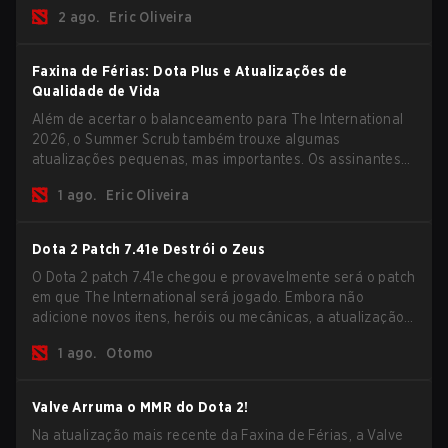
previsões para a Fase de Grupos e conferir as
2 ago.
Eric Oliveira
recompensas deste ano.
Faxina de Férias: Dota Plus e Atualizações de
Qualidade de Vida
Além de acertar o balanceamento para The International
2026, o Summer Scrub também trouxe algumas
atualizações pequenas, mas importantes. Os assinantes
do Dota Plus receberam uma nova tela de breakdown pós-
1 ago.
Eric Oliveira
jogo e agora todos os jogadores podem vincular teclas de
atalho para unidades não-herói separadamente.
Dota 2 Patch 7.41e Destrói o Zeus
O Dota 2 patch 7.41e chegou e provavelmente será o patch
em que The International será jogado. Embora não
adicione novos itens, heróis ou mecânicas, a atualização
mais recente ajuda bastante a resolver alguns dos
1 ago.
Otomo
maiores problemas do jogo.
Valve Arruma o MMR do Dota 2!
Na atualização mais recente da Faxina de Férias, a Valve