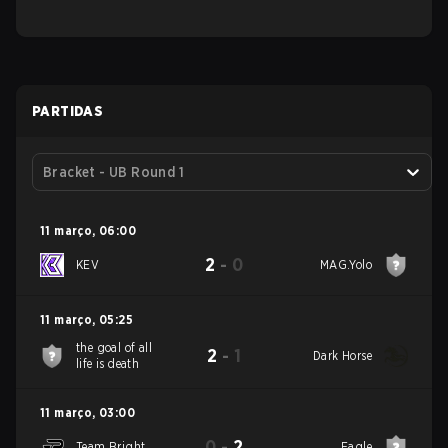
PARTIDAS
Bracket - UB Round 1
11 março
,
06:00
2
-
0
KEV
MAG.Yolo
11 março
,
05:25
the goal of all
2
-
1
Dark Horse
life is death
11 março
,
03:00
0
-
2
Team Bright
Eagle