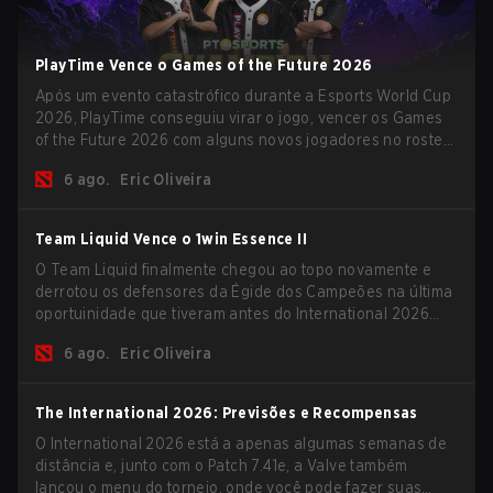
PlayTime Vence o Games of the Future 2026
Após um evento catastrófico durante a Esports World Cup
2026, PlayTime conseguiu virar o jogo, vencer os Games
of the Future 2026 com alguns novos jogadores no roster
e levar uma grande premiação para casa antes do início
6 ago.
Eric Oliveira
da nova temporada.
Team Liquid Vence o 1win Essence II
O Team Liquid finalmente chegou ao topo novamente e
derrotou os defensores da Égide dos Campeões na última
oportuinidade que tiveram antes do International 2026
começar e as equipes avançarem com tudo pra conquistar
6 ago.
Eric Oliveira
uma chance de glória eterna.
The International 2026: Previsões e Recompensas
O International 2026 está a apenas algumas semanas de
distância e, junto com o Patch 7.41e, a Valve também
lançou o menu do torneio, onde você pode fazer suas