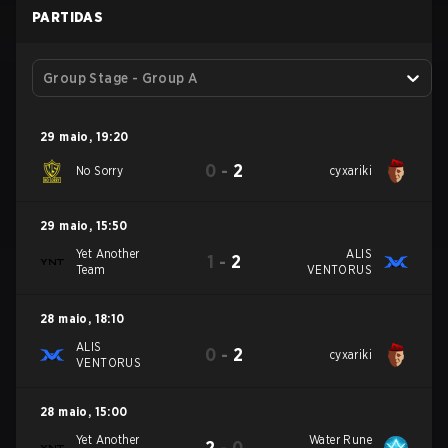
PARTIDAS
Group Stage - Group A
29 maio
,
19:20
0
-
2
No Sorry
cyxariki
29 maio
,
15:50
Yet Another
ALIS
1
-
2
Team
VENTORUS
28 maio
,
18:10
ALIS
0
-
2
cyxariki
VENTORUS
28 maio
,
15:00
Yet Another
Water Rune
2
-
0