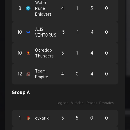
Water
8
4
1
3
0
Rune
Enjoyers
ALIS
10
5
1
4
0
VENTORUS
Ooredoo
10
5
1
4
0
Thunders
Team
12
4
0
4
0
Empire
Group A
Jogada
Vitórias
Perdas
Empates
1
5
5
0
0
cyxariki