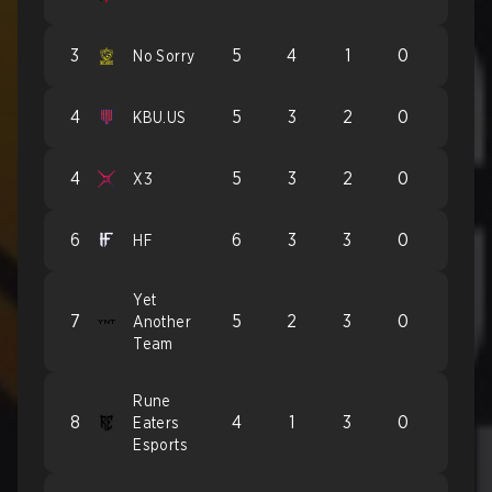
3
5
4
1
0
No Sorry
4
5
3
2
0
KBU.US
4
5
3
2
0
X3
6
6
3
3
0
HF
Yet
7
5
2
3
0
Another
Team
Rune
8
4
1
3
0
Eaters
Esports