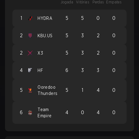
Jogada
Vitórias
Perdas
Empates
1
5
5
0
0
HYDRA
2
5
3
2
0
KBU.US
2
5
3
2
0
X3
4
6
3
3
0
HF
Ooredoo
5
5
1
4
0
Thunders
Team
6
4
0
4
0
Empire