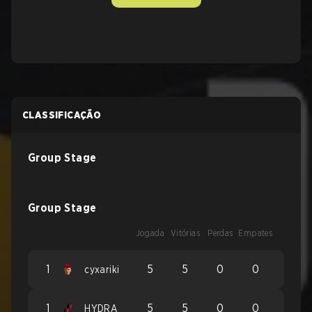
CLASSIFICAÇÃO
Group Stage
Group Stage
Jogada
Vitórias
Perdas
Empates
1
5
5
0
0
cyxariki
1
5
5
0
0
HYDRA