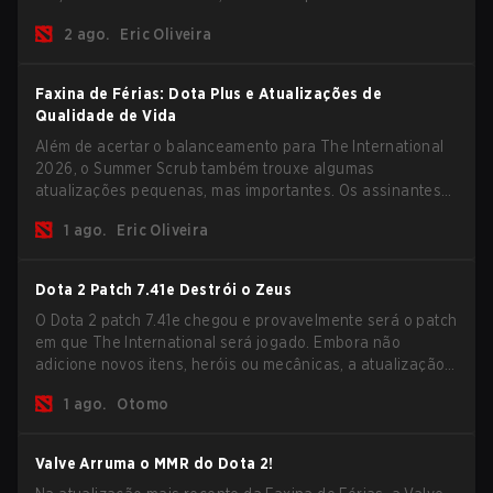
previsões para a Fase de Grupos e conferir as
2 ago.
Eric Oliveira
recompensas deste ano.
Faxina de Férias: Dota Plus e Atualizações de
Qualidade de Vida
Além de acertar o balanceamento para The International
2026, o Summer Scrub também trouxe algumas
atualizações pequenas, mas importantes. Os assinantes
do Dota Plus receberam uma nova tela de breakdown pós-
1 ago.
Eric Oliveira
jogo e agora todos os jogadores podem vincular teclas de
atalho para unidades não-herói separadamente.
Dota 2 Patch 7.41e Destrói o Zeus
O Dota 2 patch 7.41e chegou e provavelmente será o patch
em que The International será jogado. Embora não
adicione novos itens, heróis ou mecânicas, a atualização
mais recente ajuda bastante a resolver alguns dos
1 ago.
Otomo
maiores problemas do jogo.
Valve Arruma o MMR do Dota 2!