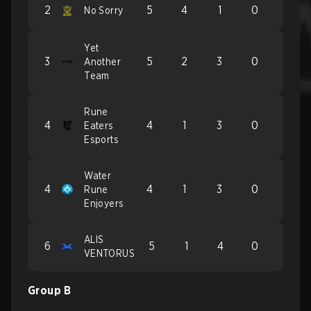
2
5
4
1
0
No Sorry
Yet
3
5
2
3
0
Another
Team
Rune
4
4
1
3
0
Eaters
Esports
Water
4
4
1
3
0
Rune
Enjoyers
ALIS
6
5
1
4
0
VENTORUS
Group B