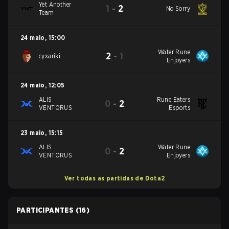
Yet Another
1
-
2
No Sorry
Team
24 maio
,
15:00
Water Rune
2
-
1
cyxariki
Enjoyers
24 maio
,
12:05
ALIS
Rune Eaters
0
-
2
VENTORUS
Esports
23 maio
,
15:15
ALIS
Water Rune
0
-
2
VENTORUS
Enjoyers
Ver todas as partidas de Dota2
PARTICIPANTES
(16)