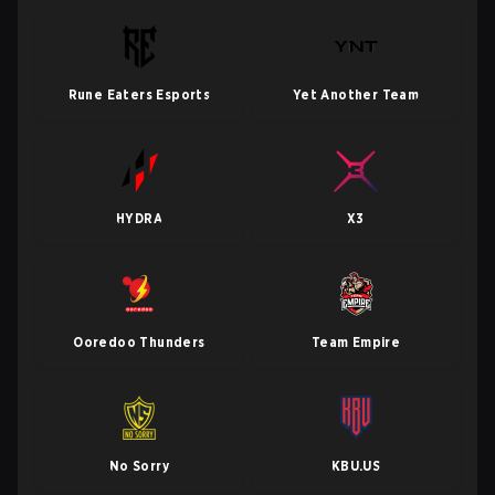
Rune Eaters Esports
Yet Another Team
HYDRA
X3
Ooredoo Thunders
Team Empire
No Sorry
KBU.US