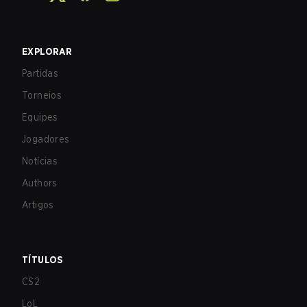
EXPLORAR
Partidas
Torneios
Equipes
Jogadores
Notícias
Authors
Artigos
TÍTULOS
CS2
LoL