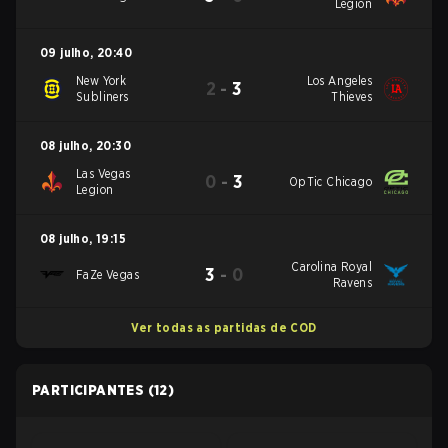
Legion
09 julho
,
20:40
New York
Los Angeles
2
-
3
Subliners
Thieves
08 julho
,
20:30
Las Vegas
0
-
3
OpTic Chicago
Legion
08 julho
,
19:15
Carolina Royal
3
-
0
FaZe Vegas
Ravens
Ver todas as partidas de COD
PARTICIPANTES
(12)