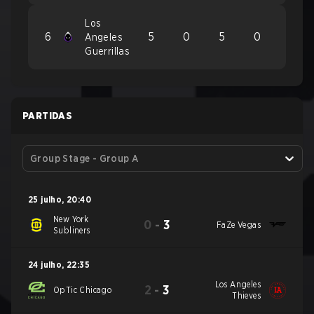
Los
6
5
0
5
0
Angeles
Guerrillas
PARTIDAS
Group Stage - Group A
25 julho
,
20:40
New York
0
-
3
FaZe Vegas
Subliners
24 julho
,
22:35
Los Angeles
2
-
3
OpTic Chicago
Thieves