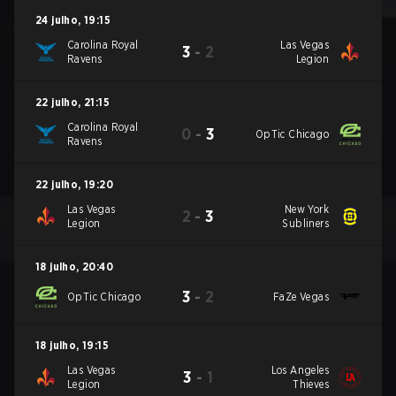
24 julho
,
19:15
Carolina Royal
Las Vegas
3
-
2
Ravens
Legion
22 julho
,
21:15
Carolina Royal
0
-
3
OpTic Chicago
Ravens
22 julho
,
19:20
Las Vegas
New York
2
-
3
Legion
Subliners
18 julho
,
20:40
3
-
2
OpTic Chicago
FaZe Vegas
18 julho
,
19:15
Las Vegas
Los Angeles
3
-
1
Legion
Thieves