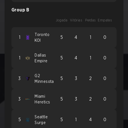
Group B
Jogada
Vitórias
Perdas
Empates
Toronto
1
5
4
1
0
KOI
Dallas
1
5
4
1
0
Empire
G2
3
5
3
2
0
Minnesota
Miami
3
5
3
2
0
Heretics
Seattle
5
5
1
4
0
Surge