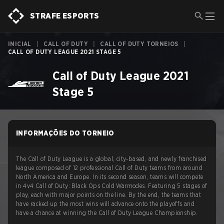
STRAFE ESPORTS
INICIAL
|
CALL OF DUTY
|
CALL OF DUTY TORNEIOS
|
CALL OF DUTY LEAGUE 2021 STAGE 5
Call of Duty League 2021
Stage 5
INFORMAÇÕES DO TORNEIO
The Call of Duty League is a global, city-based, and newly franchised
league composed of 12 professional Call of Duty teams from around
North America and Europe. In its second season, teams will compete
in 4v4 Call of Duty: Black Ops Cold Warmodes. Featuring 5 stages of
play, each with major points on the line. By the end, the teams that
have racked up the most wins will advance onto the playoffs and
have a chance at winning the Call of Duty League Championship.