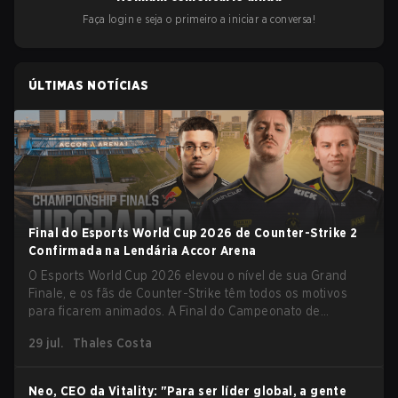
Faça login e seja o primeiro a iniciar a conversa!
ÚLTIMAS NOTÍCIAS
Final do Esports World Cup 2026 de Counter-Strike 2
Confirmada na Lendária Accor Arena
O Esports World Cup 2026 elevou o nível de sua Grand
Finale, e os fãs de Counter-Strike têm todos os motivos
para ficarem animados. A Final do Campeonato de
Counter-Strike 2 do torneio será realizada na histórica
29 jul.
Thales Costa
Accor Arena de Paris, marcando o capítulo final do maior
evento de esports do mundo.
Neo, CEO da Vitality: "Para ser líder global, a gente