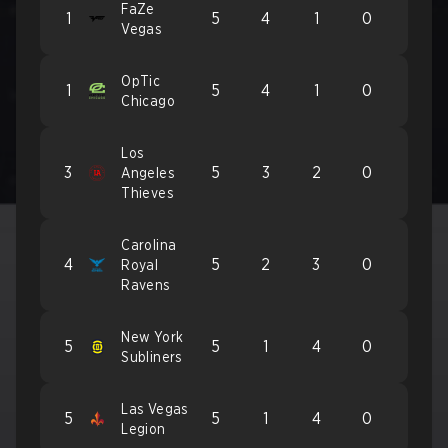
FaZe
1
5
4
1
0
Vegas
OpTic
1
5
4
1
0
Chicago
Los
3
5
3
2
0
Angeles
Thieves
Carolina
4
5
2
3
0
Royal
Ravens
New York
5
5
1
4
0
Subliners
Las Vegas
5
5
1
4
0
Legion