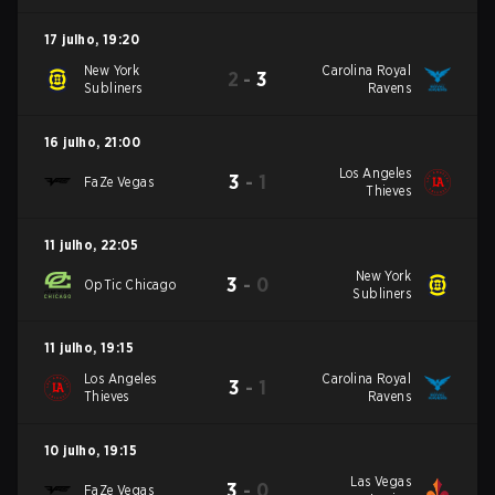
17 julho
,
19:20
New York
Carolina Royal
2
-
3
Subliners
Ravens
16 julho
,
21:00
Los Angeles
3
-
1
FaZe Vegas
Thieves
11 julho
,
22:05
New York
3
-
0
OpTic Chicago
Subliners
11 julho
,
19:15
Los Angeles
Carolina Royal
3
-
1
Thieves
Ravens
10 julho
,
19:15
Las Vegas
3
-
0
FaZe Vegas