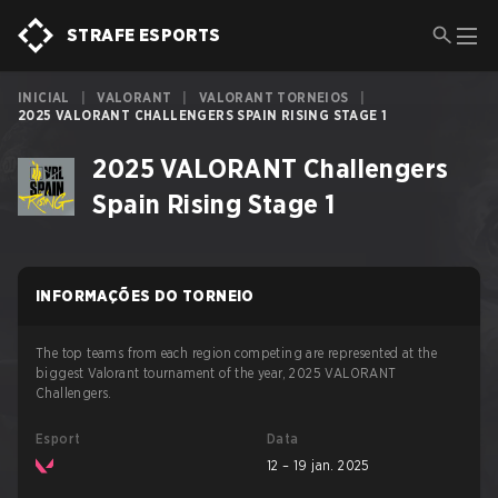
STRAFE ESPORTS
INICIAL
|
VALORANT
|
VALORANT TORNEIOS
|
2025 VALORANT CHALLENGERS SPAIN RISING STAGE 1
2025 VALORANT Challengers
Spain Rising Stage 1
INFORMAÇÕES DO TORNEIO
The top teams from each region competing are represented at the
biggest Valorant tournament of the year, 2025 VALORANT
Challengers.
Esport
Data
12 – 19 jan. 2025