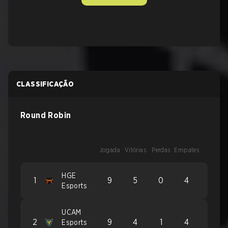
CLASSIFICAÇÃO
Round Robin
Jogada
Vitórias
Perdas
Empates
HGE
1
9
5
0
4
Esports
UCAM
2
9
4
1
4
Esports