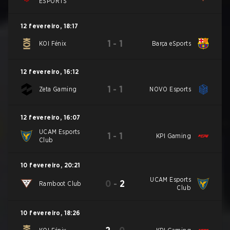
ESPORTS
12 fevereiro
,
18:17
1
-
1
KOI Fénix
Barça eSports
12 fevereiro
,
16:12
1
-
1
Zeta Gaming
NOVO Esports
12 fevereiro
,
16:07
UCAM Esports
1
-
1
KPI Gaming
Club
10 fevereiro
,
20:21
UCAM Esports
0
-
2
Ramboot Club
Club
10 fevereiro
,
18:26