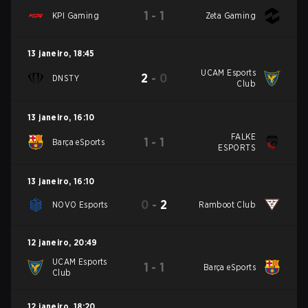
1
-
1
KPI Gaming
Zeta Gaming
13 janeiro
,
18:45
UCAM Esports
2
-
0
DNSTY
Club
13 janeiro
,
16:10
FALKE
1
-
1
Barça eSports
ESPORTS
13 janeiro
,
16:10
0
-
2
NOVO Esports
Ramboot Club
12 janeiro
,
20:49
UCAM Esports
1
-
1
Barça eSports
Club
12 janeiro
,
18:20