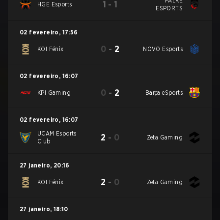
FALKE
1
-
1
HGE Esports
ESPORTS
02 fevereiro
,
17:56
0
-
2
KOI Fénix
NOVO Esports
02 fevereiro
,
16:07
0
-
2
KPI Gaming
Barça eSports
02 fevereiro
,
16:07
UCAM Esports
2
-
0
Zeta Gaming
Club
27 janeiro
,
20:16
2
-
0
KOI Fénix
Zeta Gaming
27 janeiro
,
18:10