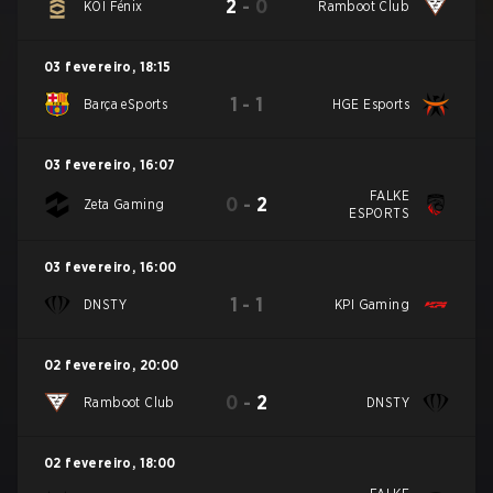
2
-
0
KOI Fénix
Ramboot Club
03 fevereiro
,
18:15
1
-
1
Barça eSports
HGE Esports
03 fevereiro
,
16:07
FALKE
0
-
2
Zeta Gaming
ESPORTS
03 fevereiro
,
16:00
1
-
1
DNSTY
KPI Gaming
02 fevereiro
,
20:00
0
-
2
Ramboot Club
DNSTY
02 fevereiro
,
18:00