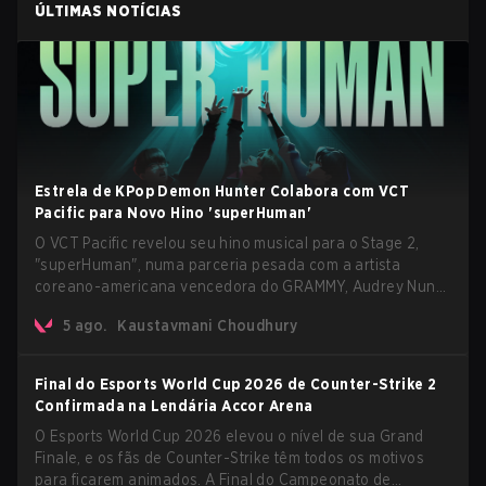
ÚLTIMAS NOTÍCIAS
Estrela de KPop Demon Hunter Colabora com VCT
Pacific para Novo Hino 'superHuman'
O VCT Pacific revelou seu hino musical para o Stage 2,
"superHuman", numa parceria pesada com a artista
coreano-americana vencedora do GRAMMY, Audrey Nuna.
A mais nova música do VALORANT vai chegar em todas as
5 ago.
Kaustavmani Choudhury
principais plataformas de streaming do mundo no dia 7 de
agosto, com o VCT Pacific lançando o clipe oficial no seu
canal do YouTube no mesmo dia.
Final do Esports World Cup 2026 de Counter-Strike 2
Confirmada na Lendária Accor Arena
O Esports World Cup 2026 elevou o nível de sua Grand
Finale, e os fãs de Counter-Strike têm todos os motivos
para ficarem animados. A Final do Campeonato de