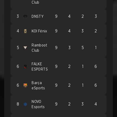
Club
3
9
4
2
3
DNSTY
4
9
4
3
2
KOI Fénix
Ramboot
5
9
3
5
1
Club
FALKE
6
9
2
1
6
ESPORTS
Barça
6
9
2
1
6
eSports
NOVO
8
9
2
3
4
Esports