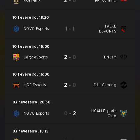
2
-
0
KOI Fénix
KPI Gaming
10 fevereiro
,
18:20
FALKE
1
-
1
NOVO Esports
ESPORTS
10 fevereiro
,
16:00
2
-
0
Barça eSports
DNSTY
10 fevereiro
,
16:00
2
-
0
HGE Esports
Zeta Gaming
03 fevereiro
,
20:30
UCAM Esports
0
-
2
NOVO Esports
Club
03 fevereiro
,
18:15