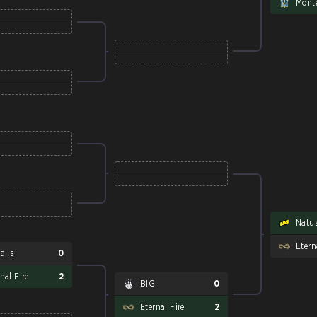
Mont
Natus
Etern
alis
0
nal Fire
2
BIG
0
Eternal Fire
2