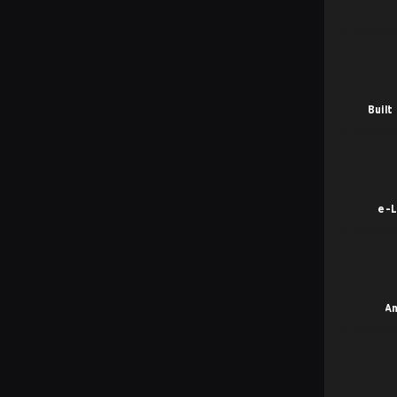
Built
e-
An