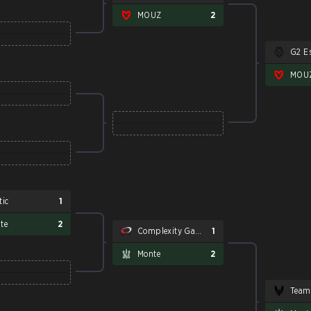
MOUZ
2
G2 E
MOU
tic
1
te
2
Complexity Gaming
1
Monte
2
Team 