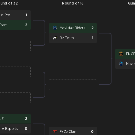
und of 32
Round of 16
Qua
us.Pro
1
Team
2
Movistar Riders
2
9z Team
1
ENC
Movis
UZ
2
IA Esports
0
FaZe Clan
0