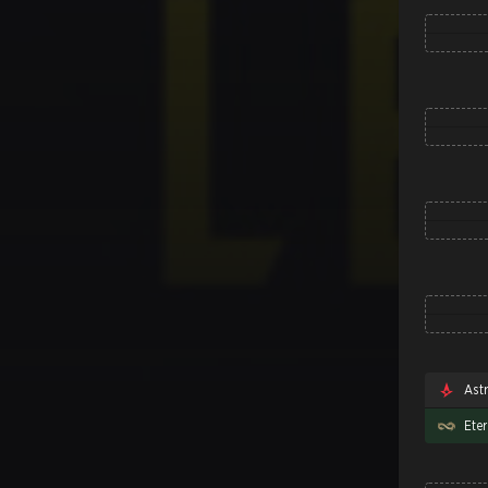
Astr
Eter