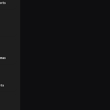
orts
amas
rts