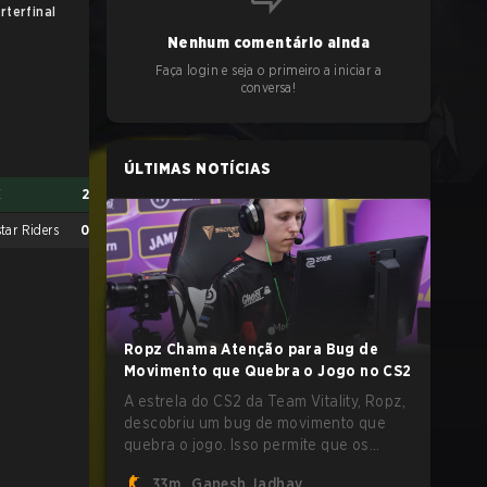
rterfinal
Semifinal
F
Nenhum comentário ainda
Faça login e seja o primeiro a iniciar a
conversa!
ÚLTIMAS NOTÍCIAS
E
2
tar Riders
0
Ropz Chama Atenção para Bug de
Movimento que Quebra o Jogo no CS2
ENCE
1
A estrela do CS2 da Team Vitality, Ropz,
MOUZ
2
descobriu um bug de movimento que
quebra o jogo. Isso permite que os
jogadores alcancem velocidades
33m
Ganesh Jadhav