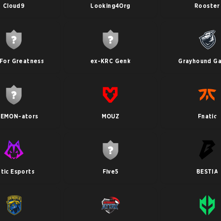
Cloud9
Looking4Org
Rooster
 For Greatness
ex-KRC Genk
Grayhound G
LEMON-ators
MOUZ
Fnatic
tic Esports
Five5
BESTIA