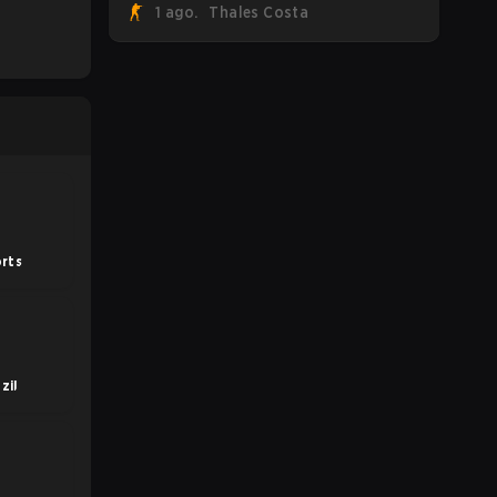
1 ago.
Thales Costa
FaZe Clan, Team Spirit, Astralis e MOUZ
são os quatro sobreviventes ainda
lutando pelo troféu, enquanto paiN
Gaming se tornou a última equipe
eliminada da chave.
rts
zil