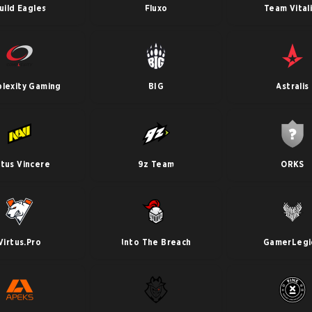
uild Eagles
Fluxo
Team Vital
lexity Gaming
BIG
Astralis
tus Vincere
9z Team
ORKS
Virtus.Pro
Into The Breach
GamerLegi