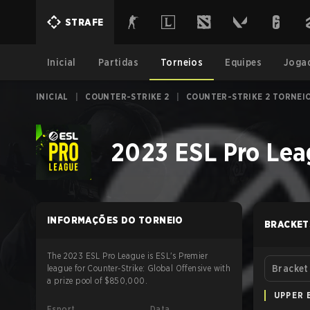
STRAFE
Inicial
Partidas
Torneios
Equipes
Joga
INICIAL
|
COUNTER-STRIKE 2
|
COUNTER-STRIKE 2 TORNEI
2023 ESL Pro Lea
INFORMAÇÕES DO TORNEIO
BRACKET
The 2023 ESL Pro League is ESL's Premier
league for Counter-Strike: Global Offensive with
Bracket
a prize pool of $850,000.
UPPER 
Esport
Data