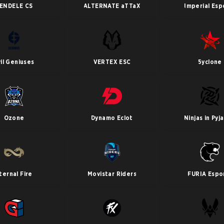
ENDELE CS
ALTERNATE aTTaX
Imperial Esp
il Geniuses
VERTEX ESC
5yclone
Ozone
Dynamo Eclot
Ninjas in Pyj
ternal Fire
Movistar Riders
FURIA Espo