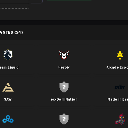
PANTES
(54)
eam Liquid
Heroic
Arcade Espo
SAW
ex-DomiNation
Made in Bra