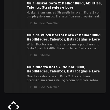
Guia Huskar Dota 2: Melhor Build, Abilities,
Talents, Strategies e Lore
Huskar é um ranged Strength hero em Dota 2 com
um playstyle único. Ele sacrifica sua própria health
para causar alto damage aos inimigos. Ele se
16 Jul
Foo Zen-Wen
destaca em early fights, mas também escala para
o late game com os itens certos. Este guide
explica seu background, core abilities, item paths e
Guia de Witch Doctor Dota 2: Melhor Build,
estratégias de gameplay.
Habilidades, Talentos, Estratégias e Lore
Witch Doctor é um dos heróis mais populares no
Dota 2 patch 7.40b. Ele é um laner forte, causa
dano fantástico o jogo todo e sustenta seu time.
16 Jul
Otomo
Neste guia, vamos discutir como jogar de Witch
Doctor, as melhores builds e escolhas de facet, e
como se manter relevante no late-game.
Guia Muerta Dota 2: Melhor Build,
Habilidades, Talentos, Estratégias e Lore
Muerta se destaca em Dota 2. Ela combina
precisão em armas de fogo com controle sobre a
própria morte. Seu design une lore e mecânicas de
16 Jul
Foo Zen-Wen
perto, fazendo cada habilidade parecer
intencional. Este artigo explica quem Muerta é,
como suas habilidades funcionam e por que ela
preenche um papel único como carry, nuker e
disabler. Quem é Muerta? Muerta é uma serva da
Morte que caça almas que se recusam a cruzar o