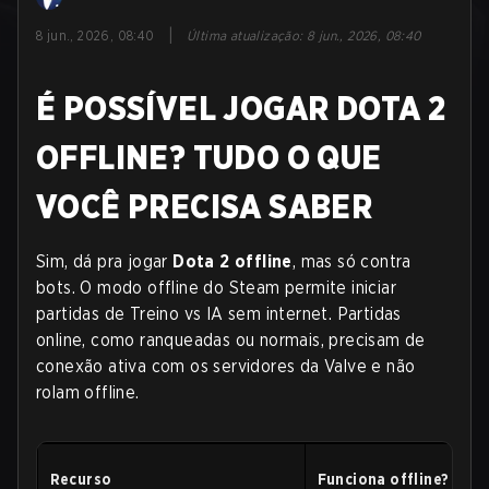
|
8 jun., 2026, 08:40
Última atualização
:
8 jun., 2026, 08:40
É POSSÍVEL JOGAR DOTA 2
OFFLINE? TUDO O QUE
VOCÊ PRECISA SABER
Sim, dá pra jogar
Dota 2 offline
, mas só contra
bots. O modo offline do Steam permite iniciar
partidas de Treino vs IA sem internet. Partidas
online, como ranqueadas ou normais, precisam de
conexão ativa com os servidores da Valve e não
rolam offline.
Recurso
Funciona offline?
N