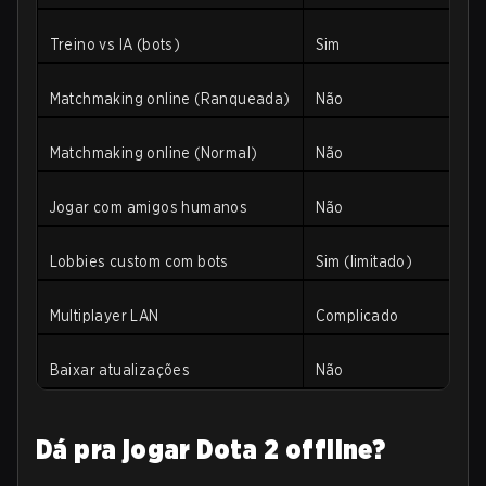
Treino vs IA (bots)
Sim
F
Matchmaking online (Ranqueada)
Não
Pr
Matchmaking online (Normal)
Não
Pr
Jogar com amigos humanos
Não
P
Lobbies custom com bots
Sim (limitado)
A
Multiplayer LAN
Complicado
Pr
Baixar atualizações
Não
St
Dá pra jogar Dota 2 offline?