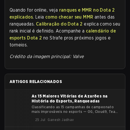
Quando for online, veja
ranques e MMR no Dota 2
explicados
. Leia
como checar seu MMR
antes das
ranqueadas.
Calibração do Dota 2
explica como seu
rank inicial é definido. Acompanhe a
calendário de
esports Dota 2
no Strafe pros próximos jogos e
torneios.
Crédito da imagem principal: Valve
ARTIGOS RELACIONADOS
As 15 Maiores Vitórias de Azarões na
História do Esports, Ranqueadas
Classificando as 15 campanhas de campeonato
mais improváveis no esports — OG, Cloud9, Team
Spirit e mais — por uma pontuação de upset, não
25 Jul
Ganesh Jadhav
por vibes.