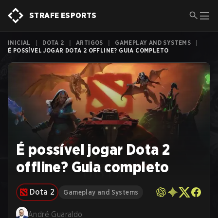
STRAFE ESPORTS
INICIAL
|
DOTA 2
|
ARTIGOS
|
GAMEPLAY AND SYSTEMS
|
É POSSÍVEL JOGAR DOTA 2 OFFLINE? GUIA COMPLETO
É possível jogar Dota 2
offline? Guia completo
Dota 2
Gameplay and Systems
André Guaraldo